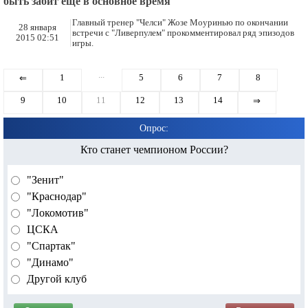
быть забит ещё в основное время
Главный тренер "Челси" Жозе Моуринью по окончании
28 января
встречи с "Ливерпулем" прокомментировал ряд эпизодов
2015 02:51
игры.
...
1
5
6
7
8
⇐
9
10
11
12
13
14
⇒
Опрос:
Кто станет чемпионом России?
"Зенит"
"Краснодар"
"Локомотив"
ЦСКА
"Спартак"
"Динамо"
Другой клуб