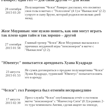
Полузащитник "Челси" Рамирес рассказал, что посвятил
28 сентября
свои голы в матчах с "Уолсоллом" (4:1) и "Ньюкаслом" (2:2)
2015 03:20
супруге и сыну Бруно, который родился несколько дней
назад.
Жозе Моуринью: мне нужно понять, как они могут играть
так плохо один тайм и так хорошо – другой
Главный тренер "Челси" Жозе Моуринью высказался о
27 сентября
причинах неудачной игры "пенсионеров" в матче с
2015 01:58
"Ньюкаслом" (2:2).
"Ювентус" попытается арендовать Хуана Куадрадо
Не сумев договориться о продаже полузащитника "Челси"
23 августа
Хуана Куадрадо, туринский "Ювентус" попытается взять
2015 01:53
его в аренду.
"Челси": гол Рамиреса был отменён несправедливо
Пресс-служба "Челси" опубликовала отчёт о гостевом
17 августа
матче "пенсионеров" с "Манчестер Сити" (0:3) в рамках 2-
2015 02:39
го тура чемпионата Англии, сделав акцент на эпизоде,