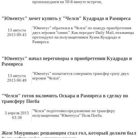
произошедшем на 50-й минуте встречи,
"Ювентус" хочет купить у "Челси" Куадрадо и Рамиреса
"Ювентус" обратился в "Челси" по поводу приобретения
13 августа
двух игроков "синих". Как передает Daily Mail, итальянцы
2015 09:45
претендуют на полузащитников Хуана Куадрадо и
Рамиреса.
"Ювентус" начал переговоры о приобретении Куадрадо и
Рамиреса
"Ювентус" попытается совершить трансфер сразу двух
13 августа
игроков "Челси".
2015 06:49
"Челси" готов включить Оскара и Рамиреса в сделку по
трансферу Погба
"Челси" подготовил предложение по трансферу
3 апреля 2015
полузащитника "Ювентуса" Поля Погба.
03:38
Жозе Моуринью: решающим стал гол, который должен был