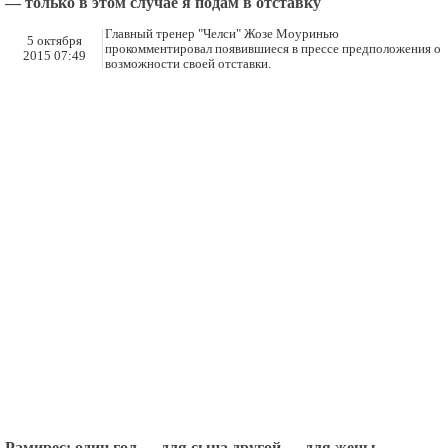
— только в этом случае я подам в отставку
Главный тренер "Челси" Жозе Моуринью
5 октября
прокомментировал появившиеся в прессе предположения о
2015 07:49
возможности своей отставки.
Рамирес: один гол — для сына другой — для жены