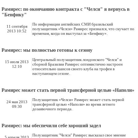
Рамирес: по окончанию контракта с "Челси" я вернусь в
"Бенфику"
По информации английских СМИ бразильский
11 сентября
полузащитник «Челси» Рамирес признался, что скучает по
2013 10:52
временам, когда он выступал за «Бенфику».
Рамирес: мы полностью готовы к сезону
Центральный полузащитник лондонского "Челси" и
15 июля 2013
сборной Бразилии Рамирес оптимистично настроен
12:10
относительно шансов своего клуба на трофеи в
наступающем сезоне.
Рамирес может стать первой трансферной целью «Наполи»
Полузащитник «Челси» Рамирес может стать первой
24 мая 2013
трансферной целью «Наполи» во время летнего
09:30
дозаявочного периода.
Рамирес: мы обеспечили себе хороший задел
Полузащитник "Челси" Рамирес высказал свое мнение
5 апреля 2013