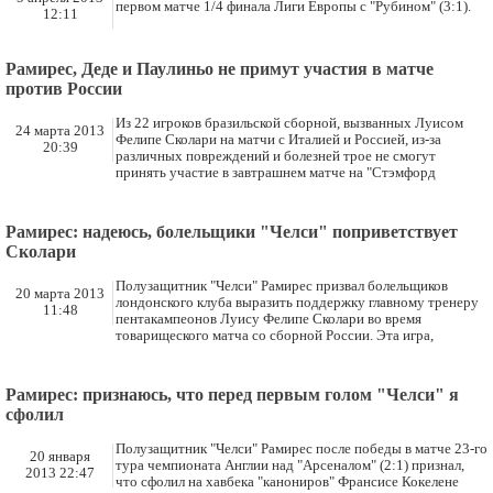
первом матче 1/4 финала Лиги Европы с "Рубином" (3:1).
12:11
Рамирес, Деде и Паулиньо не примут участия в матче
против России
Из 22 игроков бразильской сборной, вызванных Луисом
24 марта 2013
Фелипе Сколари на матчи с Италией и Россией, из-за
20:39
различных повреждений и болезней трое не смогут
принять участие в завтрашнем матче на "Стэмфорд
Рамирес: надеюсь, болельщики "Челси" поприветствует
Сколари
Полузащитник "Челси" Рамирес призвал болельщиков
20 марта 2013
лондонского клуба выразить поддержку главному тренеру
11:48
пентакампеонов Луису Фелипе Сколари во время
товарищеского матча со сборной России. Эта игра,
Рамирес: признаюсь, что перед первым голом "Челси" я
сфолил
Полузащитник "Челси" Рамирес после победы в матче 23-го
20 января
тура чемпионата Англии над "Арсеналом" (2:1) признал,
2013 22:47
что сфолил на хавбека "канониров" Франсисе Кокелене