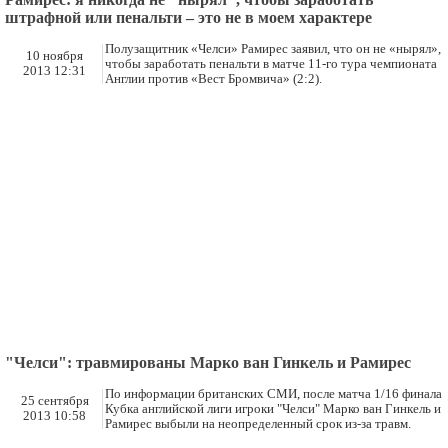
штрафной или пенальти – это не в моем характере
Полузащитник «Челси» Рамирес заявил, что он не «нырял»,
10 ноября
чтобы заработать пенальти в матче 11-го тура чемпионата
2013 12:31
Англии против «Вест Бромвича» (2:2).
"Челси": травмированы Марко ван Гинкель и Рамирес
По информации британских СМИ, после матча 1/16 финала
25 сентября
Кубка английской лиги игроки "Челси" Марко ван Гинкель и
2013 10:58
Рамирес выбыли на неопределенный срок из-за травм.