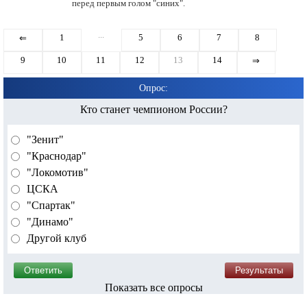
перед первым голом "синих".
...
1
5
6
7
8
⇐
9
10
11
12
13
14
⇒
Опрос:
Кто станет чемпионом России?
"Зенит"
"Краснодар"
"Локомотив"
ЦСКА
"Спартак"
"Динамо"
Другой клуб
Показать все опросы