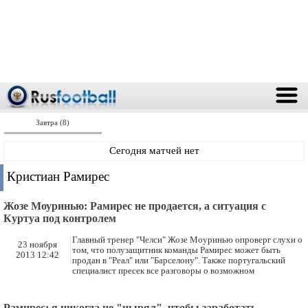
Завтра (8)
Сегодня матчей нет
Кристиан Рамирес
Жозе Моуринью: Рамирес не продается, а ситуация с
Куртуа под контролем
Главный тренер "Челси" Жозе Моуринью опроверг слухи о
23 ноября
том, что полузащитник команды Рамирес может быть
2013 12:42
продан в "Реал" или "Барселону". Также португальский
специалист пресек все разговоры о возможном
Рамирес: я никогда не "нырял", чтобы заработать