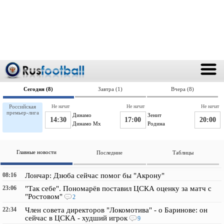
Сегодня (8)
Завтра (1)
Вчера (8)
Российская
Не начат
Не начат
Не начат
премьер-лига
Динамо
Зенит
14:30
17:00
20:00
Динамо Мх
Родина
Главные новости
Последние
Таблицы
08:16
Лончар: Дзюба сейчас помог бы "Акрону"
23:06
"Так себе". Пономарёв поставил ЦСКА оценку за матч с
"Ростовом"
2
22:34
Член совета директоров "Локомотива" - о Баринове: он
сейчас в ЦСКА - худший игрок
9