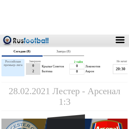
Сегодня (8)
Завтра (8)
Российская
Завершен
Не начат
2 тайм
премьер-лига
0
0
Крылья Советов
Локомотив
20:30
2
Балтика
0
Акрон
28.02.2021 Лестер - Арсенал
1:3