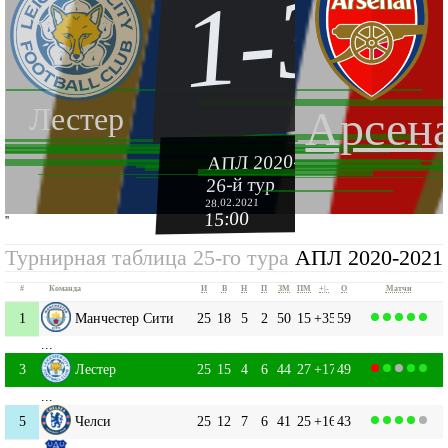
1-3
Лестер
Арсен
АПЛ 2020-2021
26-й тур
28.02.2021
15:00
''
Турнирная таблица 25-го тура
АПЛ 2020-2021
#
Команда
И
В
Н
П
ЗМ
ПМ
+|-
О
Матчи
1
Манчестер Сити
25
18
5
2
50
15
+35
59
...
3
Лестер
25
15
4
6
44
27
+17
49
...
5
Челси
25
12
7
6
41
25
+16
43