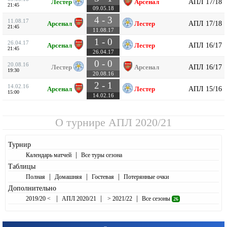
АПЛ 17/18
Лестер
Арсенал
21:45
09.05.18
4 - 3
11.08.17
АПЛ 17/18
Арсенал
Лестер
21:45
11.08.17
1 - 0
26.04.17
АПЛ 16/17
Арсенал
Лестер
21:45
26.04.17
0 - 0
20.08.16
АПЛ 16/17
Лестер
Арсенал
19:30
20.08.16
2 - 1
14.02.16
АПЛ 15/16
Арсенал
Лестер
15:00
14.02.16
О турнире
АПЛ 2020/21
Турнир
|
Календарь матчей
Все туры сезона
Таблицы
|
|
|
Полная
Домашняя
Гостевая
Потерянные очки
Дополнительно
|
|
|
2019/20 <
АПЛ 2020/21
> 2021/22
Все сезоны
26