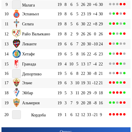
9
19
8
6
5
26
20
+6
30
Малага
10
Эспаньол
19
8
6
5
23
19
+4
30
11
Сельта
19
8
5
6
30
22
+8
29
12
Райо Вальекано
19
8
2
9
26
26
0
26
13
Леванте
19
6
6
7
20
30
-10
24
14
Хетафе
19
6
5
8
16
22
-6
23
15
Гранада
19
4
10
5
13
17
-4
22
16
19
5
6
8
22
30
-8
21
Депортиво
17
Эльче
19
6
3
10
19
31
-12
21
18
Эйбар
19
5
3
11
20
29
-9
18
19
Альмерия
19
3
7
9
20
28
-8
16
20
19
1
6
12
12
33
-21
9
Кордоба
Опрос: