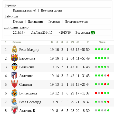
Турнир
|
Календарь матчей
Все туры сезона
Таблицы
|
|
|
Полная
Домашняя
Гостевая
Потерянные очки
Дополнительно
|
|
|
2013/14 <
Ла Лига 2014/15
> 2015/16
Все сезоны
31
#
Команда
И
В
Н
П
ЗМ
ПМ
+|-
О
Матчи
1
Реал Мадрид
19
16
2
1
65
15
+50
50
2
Барселона
19
16
1
2
64
11
+53
49
3
Валенсия
19
15
3
1
42
10
+32
48
4
Атлетико
19
14
3
2
42
11
+31
45
5
Севилья
19
13
5
1
38
13
+25
44
6
Вильярреал
19
12
1
6
29
17
+12
37
7
Реал Сосьедад
19
9
5
5
29
21
+8
32
8
Атлетик Б
19
8
6
5
28
20
+8
30