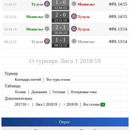
1 - 0
ФРА 14/15
Тулуза
Монпелье
12.04.15
12.04.15
2 - 0
ФРА 14/15
Монпелье
Тулуза
23.11.14
23.11.14
2 - 1
ФРА 13/14
Монпелье
Тулуза
26.04.14
26.04.14
1 - 1
ФРА 13/14
Тулуза
Монпелье
08.12.13
08.12.13
О турнире
Лига 1 2018/19
Турнир
|
Календарь матчей
Все туры сезона
Таблицы
|
|
|
Полная
Домашняя
Гостевая
Потерянные очки
Дополнительно
|
|
|
2017/18 <
Лига 1 2018/19
> 2019/20
Все сезоны
31
Опрос: