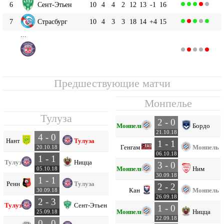
6
Сент-Этьен
10
4
4
2
12
13
-1
16
7
Страсбург
10
4
3
3
18
14
+4
15
...
Тулуза
9
10
3
4
3
10
16
-6
13
Предшествующие матчи
Монпелье
Тулуза
2 - 0
Монпелье
Бордо
21.10.18
4 - 0
Нант
Тулуза
1 - 1
Генгам
Монпелье
20.10.18
06.10.18
1 - 1
Тулуза
Ницца
3 - 0
Монпелье
Ним
05.10.18
30.09.18
1 - 1
Ренн
Тулуза
2 - 2
Кан
Монпелье
30.09.18
26.09.18
2 - 3
Тулуза
Сент-Этьен
1 - 0
Монпелье
Ницца
25.09.18
22.09.18
0 - 0