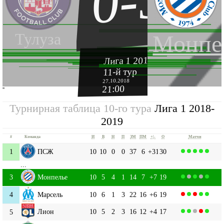
0-3
Тулуза
Монпе
Лига 1 2018-2019
11-й тур
27.10.2018
21:00
''
Турнирная таблица 10-го тура
Лига 1 2018-
2019
#
Команда
И
В
Н
П
ЗМ
ПМ
+|-
О
Матчи
1
ПСЖ
10
10
0
0
37
6
+31
30
...
3
Монпелье
10
5
4
1
14
7
+7
19
4
Марсель
10
6
1
3
22
16
+6
19
Лион
10
5
2
3
16
12
+4
17
5