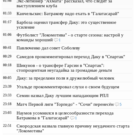
01:46
Экс-легионер "Ахмата" рассказал, что следит за
выступлением клуба
01:33
Канчельскис: Батракову надо ехать в "Галатасарай"
01:17
Барбоза оценил трансфер Даку: это существенное
усиление
01:06
Футболист "Локомотива" - о старте сезона: настрой у
команды хороший
1
00:41
Павлюченко дал совет Соболеву
00:29
Самедов прокомментировал переход Даку в "Спартак"
00:18
Шикунов - о трансфере Гарсии в "Спартак":
стопроцентная неугадайка за громадные деньги
00:05
Даку: за пределами поля я дружелюбный человек
23:39
Угальде прокомментировал слухи о своем будущем
23:33
Семин назвал Даку лучшим нападающим РПЛ
23:18
Матч Первой лиги "Торпедо" - "Сочи" перенесён
5
23:03
Наумов усомнился в целесообразности перехода
Батракова в "Галатасарай"
1
22:51
Смородская назвала главную причину неудачного старта
"Локомотива"