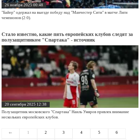
26 ноября 2025 00:48
"Байер" одержал на выезде победу над "Манчестер Сити" в матче Лиги
чемпионов (2:0).
Стало известно, какие пять европейских клубов следят за
полузащитником "Спартака" - источник
20 сентября 2025 12:38
Полузащитник московского "Спартака" Наиль Умяров привлек внимание
нескольких европейских клубов.
1
2
3
4
5
6
⇐