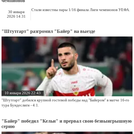
чемпионов
Стали известны пары 1/16 финала Лиги чемпионов УЕФА.
30 января
2026 14:31
"Штутгарт" разгромил "Байер" на выезде
10 января 2026 22:43
"Штутгарт" добился крупной гостевой победы над "Байером" в матче 16-го
тура Бундеслиги - 4:1.
"Байер" победил "Кельн" и прервал свою безвыигрышную
серию