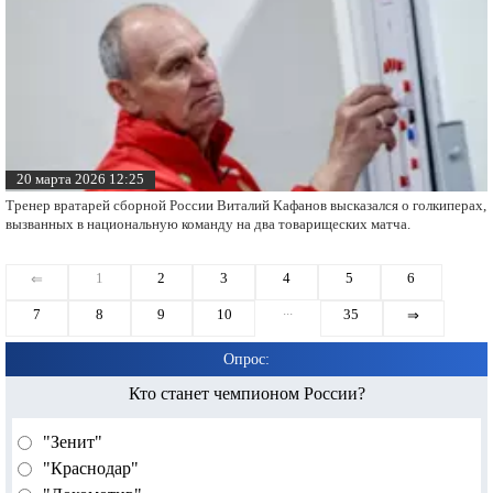
Тренер сборной России объяснил включение пяти вратарей
в итоговый состав
20 марта 2026 12:25
Тренер вратарей сборной России Виталий Кафанов высказался о голкиперах,
вызванных в национальную команду на два товарищеских матча.
1
2
3
4
5
6
⇐
...
7
8
9
10
35
⇒
Опрос: