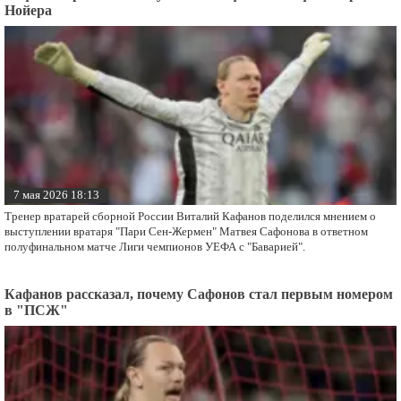
29 мая 2026 17:40
Два специалиста войдут в штаб "армейцев".
Кафанов сравнил выступление Сафонова на фоне игры
Нойера
7 мая 2026 18:13
Тренер вратарей сборной России Виталий Кафанов поделился мнением о
выступлении вратаря "Пари Сен-Жермен" Матвея Сафонова в ответном
полуфинальном матче Лиги чемпионов УЕФА с "Баварией".
Кафанов рассказал, почему Сафонов стал первым номером
в "ПСЖ"