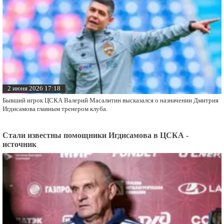
Экс-игрок ЦСКА - о назначении Игдисамова: ничего
хорошего не жду
2 июня 2026 17:18
Бывший игрок ЦСКА Валерий Масалитин высказался о назначении Дмитрия
Игдисамова главным тренером клуба.
Стали известны помощники Игдисамова в ЦСКА -
источник