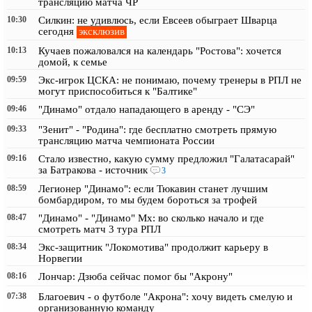
трансляцию матча ЧР
10:30
Силкин: не удивлюсь, если Евсеев обыграет Шварца
эксклюзив
сегодня
10:13
Кучаев пожаловался на календарь "Ростова": хочется
домой, к семье
09:59
Экс-игрок ЦСКА: не понимаю, почему тренеры в РПЛ не
могут приспособиться к "Балтике"
09:46
"Динамо" отдало нападающего в аренду - "СЭ"
09:33
"Зенит" - "Родина": где бесплатно смотреть прямую
трансляцию матча чемпионата России
09:16
Стало известно, какую сумму предложил "Галатасарай"
за Батракова - источник
3
08:59
Легионер "Динамо": если Тюкавин станет лучшим
бомбардиром, то мы будем бороться за трофей
08:47
"Динамо" - "Динамо" Мх: во сколько начало и где
смотреть матч 3 тура РПЛ
08:34
Экс-защитник "Локомотива" продолжит карьеру в
Норвегии
08:16
Лончар: Дзюба сейчас помог бы "Акрону"
07:38
Благоевич - о футболе "Акрона": хочу видеть смелую и
организованную команду