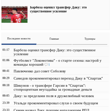
Барбоза оценил трансфер Даку: это
существенное усиление
Последние новости
Главные
Турниры
01:17
Барбоза оценил трансфер Даку: это существенное
усиление
01:06
Футболист "Локомотива" - о старте сезона: настрой у
команды хороший
1
00:41
Павлюченко дал совет Соболеву
00:29
Самедов прокомментировал переход Даку в "Спартак"
00:18
Шикунов - о трансфере Гарсии в "Спартак":
стопроцентная неугадайка за громадные деньги
00:05
Даку: за пределами поля я дружелюбный человек
23:39
Угальде прокомментировал слухи о своем будущем
23:33
Семин назвал Даку лучшим нападающим РПЛ