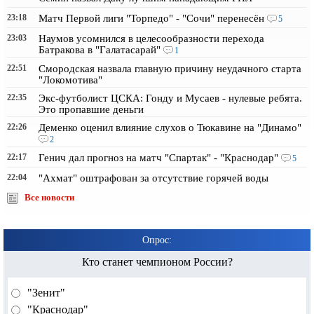
23:18
Матч Первой лиги "Торпедо" - "Сочи" перенесён
5
23:03
Наумов усомнился в целесообразности перехода
Батракова в "Галатасарай"
1
22:51
Смородская назвала главную причину неудачного старта
"Локомотива"
22:35
Экс-футболист ЦСКА: Гонду и Мусаев - нулевые ребята.
Это пропавшие деньги
22:26
Деменко оценил влияние слухов о Тюкавине на "Динамо"
2
22:17
Генич дал прогноз на матч "Спартак" - "Краснодар"
5
22:04
"Ахмат" оштрафован за отсутствие горячей воды
Все новости
Опрос:
Кто станет чемпионом России?
"Зенит"
"Краснодар"