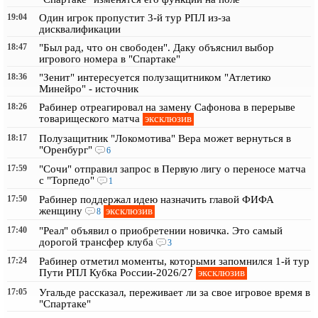
19:04
Один игрок пропустит 3-й тур РПЛ из-за
дисквалификации
18:47
"Был рад, что он свободен". Даку объяснил выбор
игрового номера в "Спартаке"
18:36
"Зенит" интересуется полузащитником "Атлетико
Минейро" - источник
18:26
Рабинер отреагировал на замену Сафонова в перерыве
эксклюзив
товарищеского матча
18:17
Полузащитник "Локомотива" Вера может вернуться в
"Оренбург"
6
17:59
"Сочи" отправил запрос в Первую лигу о переносе матча
с "Торпедо"
1
17:50
Рабинер поддержал идею назначить главой ФИФА
эксклюзив
женщину
8
17:40
"Реал" объявил о приобретении новичка. Это самый
дорогой трансфер клуба
3
17:24
Рабинер отметил моменты, которыми запомнился 1-й тур
эксклюзив
Пути РПЛ Кубка России-2026/27
17:05
Угальде рассказал, переживает ли за свое игровое время в
"Спартаке"