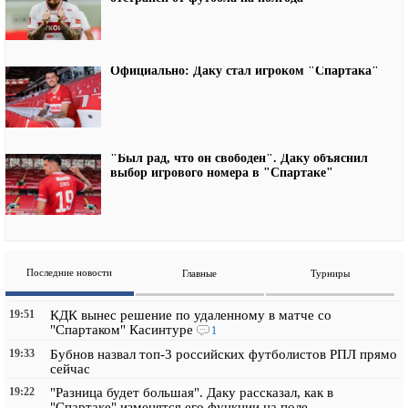
Официально: Даку стал игроком "Спартака"
"Был рад, что он свободен". Даку объяснил
выбор игрового номера в "Спартаке"
Последние новости
Главные
Турниры
19:51
КДК вынес решение по удаленному в матче со
"Спартаком" Касинтуре
1
19:33
Бубнов назвал топ-3 российских футболистов РПЛ прямо
сейчас
19:22
"Разница будет большая". Даку рассказал, как в
"Спартаке" изменятся его функции на поле