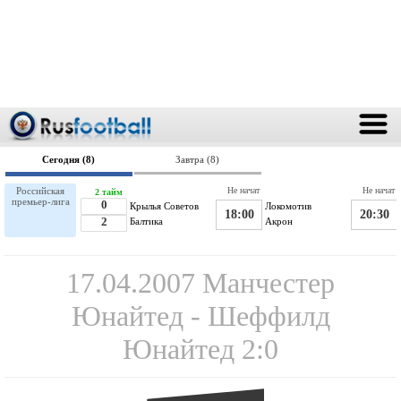
Сегодня (8)
Завтра (8)
Российская
Не начат
Не начат
2 тайм
премьер-лига
0
Крылья Советов
Локомотив
18:00
20:30
2
Балтика
Акрон
17.04.2007 Манчестер
Юнайтед - Шеффилд
Юнайтед 2:0