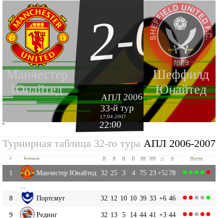
2-0
Манчестер
Шеффилд
Юнайтед
Юнайтед
АПЛ 2006-2007
33-й тур
17.04.2007
22:00
''
Турнирная таблица 32-го тура
АПЛ 2006-2007
#
Команда
И
В
Н
П
ЗМ
ПМ
+|-
О
Матчи
1
Манчестер Юнайтед
32
25
3
4
75
23
+52
78
...
8
Портсмут
32
12
10
10
39
33
+6
46
9
Рединг
32
13
5
14
44
41
+3
44