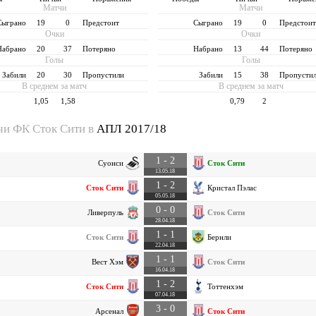
Матчи
Матчи
Cыграно
19
0
Предстоит
Cыграно
19
0
Предстои
Очки
Очки
Набрано
20
37
Потеряно
Набрано
13
44
Потеряно
(61%)
(39%)
Голы
Голы
Забили
20
30
Пропустили
Забили
15
38
Пропусти
В среднем за матч
В среднем за матч
1,05
1,58
0,79
2
чи ФК Сток Сити в
АПЛ 2017/18
1 - 2
Суонси
Сток Сити
13.05.18
1 - 2
Сток Сити
Кристал Пэлас
05.05.18
0 - 0
Ливерпуль
Сток Сити
28.04.18
1 - 1
Сток Сити
Бернли
22.04.18
1 - 1
Вест Хэм
Сток Сити
16.04.18
1 - 2
Сток Сити
Тоттенхэм
07.04.18
3 - 0
Арсенал
Сток Сити