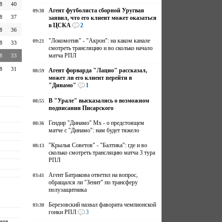
8
40
Агент футболиста сборной Уругвая
09:38
8
37
заявил, что его клиент может оказаться
в ЦСКА
2
8
36
"Локомотив" - "Акрон": на каком канале
09:21
8
33
смотреть трансляцию и во сколько начало
матча РПЛ
8
33
8
31
Агент форварда "Лацио" рассказал,
08:59
может ли его клиент перейти в
"Динамо"
1
В "Урале" высказались о возможном
08:55
подписании Писарского
Гендир "Динамо" Мх - о предстоящем
08:36
матче с "Динамо": нам будет тяжело
"Крылья Советов" - "Балтика": где и во
08:13
сколько смотреть трансляцию матча 3 тура
РПЛ
Агент Батракова ответил на вопрос,
03:41
обращался ли "Зенит" по трансферу
полузащитника
Березовский назвал фаворита чемпионской
03:30
гонки РПЛ
3
ния