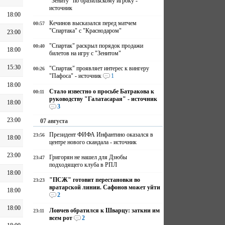
"Зениту" по бразильскому игроку -
источник
18:00
Кечинов высказался перед матчем
00:57
"Спартака" с "Краснодаром"
23:00
"Спартак" раскрыл порядок продажи
00:40
18:00
билетов на игру с "Зенитом"
15:30
"Спартак" проявляет интерес к вингеру
00:26
"Пафоса" - источник
1
18:00
Стало известно о просьбе Батракова к
00:11
руководству "Галатасарая" - источник
18:00
3
23:00
07 августа
Президент ФИФА Инфантино оказался в
23:56
18:00
центре нового скандала - источник
23:00
Григорян не нашел для Дзюбы
23:47
подходящего клуба в РПЛ
18:00
"ПСЖ" готовит перестановки во
23:23
вратарской линии. Сафонов может уйти
18:00
2
18:00
Ловчев обратился к Шварцу: заткни им
23:11
всем рот
2