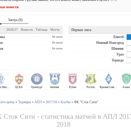
ные новости
Завтра (8)
2026/27
Новости
Таблица
Матчи
Первая лига
ика
Енисей
Не начат
он
Нижний Новгород
Не начат
ов
Шинник
Не начат
Урал
Торпедо
Динамо Махачкала
ЦСКА
Оренбург
Балтика
Рубин
Ростов
Крылья Советов
Ахмат
атч-центр
»
Турниры
»
АПЛ
»
2017/18
»
Клубы
» ФК "Сток Сити"
 Сток Сити - статистика матчей в АПЛ 201
2018