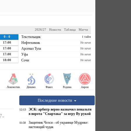
2026/27
Новости
Таблица
Матчи
0 - 0
Текстильщик
1 тайм
17:00
Нефтехимик
Не начат
17:00
Арсенал Тула
Не начат
17:00
Уфа
Не начат
18:00
Сочи
Не начат
Локомотив
Динамо
Факел
Родина
Акрон
Последние новости
ЭСК: арбитр верно назначил пенальти
12:13
в ворота "Спартака" за игру Ву рукой
7-
Защитник Челси - об украинце Мудрике:
11:58
настоящий чудак