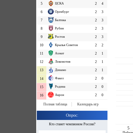
5
ЦСКА
2
4
6
Оренбург
2
3
7
Балтика
2
3
8
Рубин
2
3
9
Ростов
2
3
10
Крылья Советов
2
2
11
Ахмат
2
1
12
Локомотив
2
1
13
Динамо
2
1
Факел
2
0
14
Родина
2
0
15
Акрон
2
0
16
Полная таблица
Календарь игр
Опрос:
Кто станет чемпионом России?
5
Побед