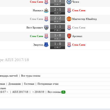
0 - 4
Сток Сити
Челси
23.09.17
2 - 1
Ньюкасл
Сток Сити
16.09.17
2 - 2
Сток Сити
Манчестер Юнайтед
09.09.17
1 - 1
Вест Бромвич
Сток Сити
27.08.17
1 - 0
Сток Сити
Арсенал
19.08.17
1 - 0
Эвертон
Сток Сити
12.08.17
ире
АПЛ 2017/18
лендарь матчей
|
Все туры сезона
лная
|
Домашняя
|
Гостевая
|
Потерянные очки
ельно
16/17 <
|
АПЛ 2017/18
|
> 2018/19
|
Все сезоны
26