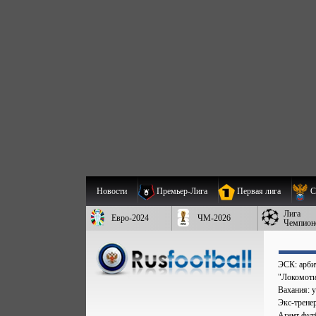
Новости
Премьер-Лига
Первая лига
С
Лига
Евро-2024
ЧМ-2026
Чемпион
ЭСК: арбит
"Локомоти
Вахания: у
Экс-трене
Агент фут