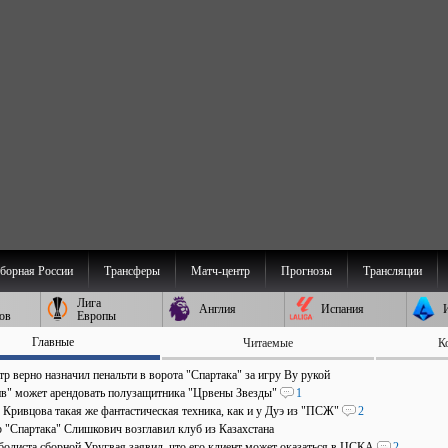
борная России
Трансферы
Матч-центр
Прогнозы
Трансляции
Лига
Англия
Испания
ов
Европы
Главные
Читаемые
К
р верно назначил пенальти в ворота "Спартака" за игру Ву рукой
в" может арендовать полузащитника "Црвены Звезды"
1
 Кривцова такая же фантастическая техника, как и у Дуэ из "ПСЖ"
2
р "Спартака" Слишкович возглавил клуб из Казахстана
болиста сборной Уругвая заявил, что его клиент может оказаться в ЦСКА
2