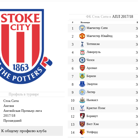
ФК Сток Сити в
АПЛ 2017/18
#
Команда
Манчестер Сити
1
3
Манчестер Юнайтед
2
3
Тоттенхэм
3
3
Ливерпуль
4
3
Челси
5
3
Арсенал
6
3
Бернли
7
3
Эвертон
8
3
Лестер
9
3
Профиль в турнире
Ньюкасл
10
3
Сток Сити
Англия
Кристал Пэлас
11
3
Английская Премьер-лига
2017/18
Борнмут
12
3
Прошедший
Вест Хэм
13
3
К общему профилю клуба
Уотфорд
14
3