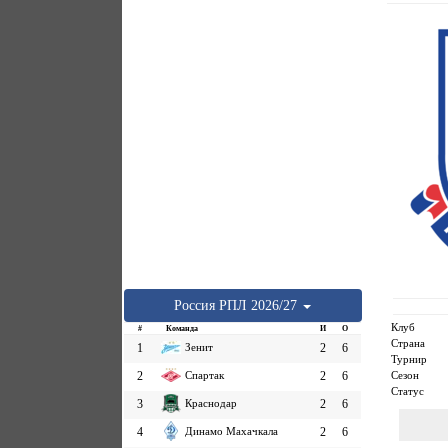
Россия
РПЛ
2026/27
Клуб
#
Команда
И
О
Страна
1
Зенит
2
6
Турнир
Сезон
2
Спартак
2
6
Статус
3
Краснодар
2
6
4
Динамо Махачкала
2
6