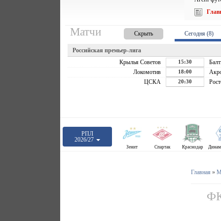
Глав
Матчи
Скрыть
Сегодня (8)
Российская премьер-лига
Крылья Советов
15:30
Балт
Локомотив
18:00
Акр
ЦСКА
20:30
Рост
РПЛ
2026/27
Зенит
Спартак
Краснодар
Главная
»
М
ФК