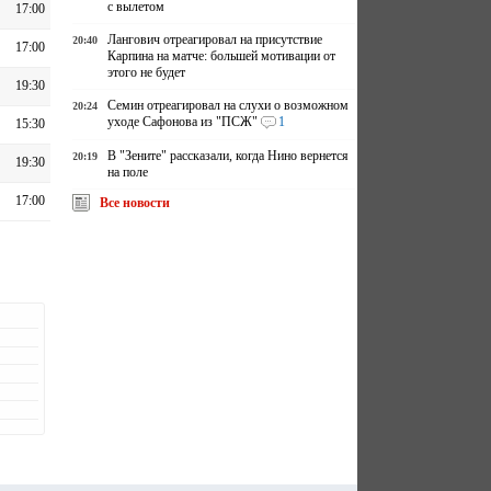
с вылетом
17:00
Лангович отреагировал на присутствие
20:40
17:00
Карпина на матче: большей мотивации от
этого не будет
19:30
Семин отреагировал на слухи о возможном
20:24
уходе Сафонова из "ПСЖ"
1
15:30
В "Зените" рассказали, когда Нино вернется
20:19
19:30
на поле
17:00
Все новости