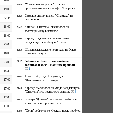
18:00
"У меня нет вопросов". Ловчев
22:46
прокомментировал трансфер "Спартака"
19:00
Самедов оценил шансы "Спартака" на
22:29
22:45
чемпионство
18:00
Капитан "Спартака" высказался об
22:21
адаптации Даку в команде
18:00
Карседо: рад иметь в составе таких
22:10
нападающих, как Даку и Угальде
23:00
Шварц высказался о новичках: не будем
22:06
18:00
говорить о слухах
Зобнин - о Полехе: столько было
21:47
23:00
талантов и звезд - и они все пропали
1
15:30
Агент - об уходе Пруцева: для
21:33
17:00
"Локомотива" - это потеря
Карседо высказался об уходе нападающего
21:20
17:00
"Спартака": это тренерское решение
3
17:00
Вратарь "Динамо" - о травме Лунёва: для
21:05
меня это шанс проявить себя
17:00
"Сочи" добрался до Москвы после проблем
20:46