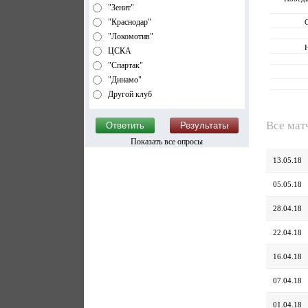
"Зенит"
"Краснодар"
"Локомотив"
ЦСКА
"Спартак"
"Динамо"
Другой клуб
Все мат
Показать все опросы
13.05.18
05.05.18
28.04.18
22.04.18
16.04.18
07.04.18
01.04.18