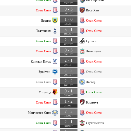
23.12.17
0 - 3
Сток Сити
Вест Хэм
16.12.17
1 - 0
Бернли
Сток Сити
12.12.17
5 - 1
Тоттенхэм
Сток Сити
09.12.17
2 - 1
Сток Сити
Суонси
02.12.17
0 - 3
Сток Сити
Ливерпуль
29.11.17
2 - 1
Кристал Пэлас
Сток Сити
25.11.17
2 - 2
Брайтон
Сток Сити
20.11.17
2 - 2
Сток Сити
Лестер
04.11.17
0 - 1
Уотфорд
Сток Сити
28.10.17
1 - 2
Сток Сити
Борнмут
21.10.17
7 - 2
Манчестер Сити
Сток Сити
14.10.17
2 - 1
Сток Сити
Саутгемптон
30.09.17