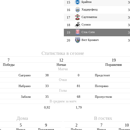
Брайтон
15
3
Хаддерсфилд
16
3
Саутгемптон
17
3
Суонси
18
3
Сток Сити
19
3
Вест Бромвич
20
3
Статистика в сезоне
7
12
19
Победы
Ничьи
Поражения
Матчи
Cыграно
38
0
Предстоит
Очки
Набрано
33
81
Потеряно
Голы
Забили
35
68
Пропустили
В среднем за матч
0,92
1,79
Дома
В гостях
5
9
2
7
10
ы
Ничьи
Поражения
Победы
Ничьи
Пораже