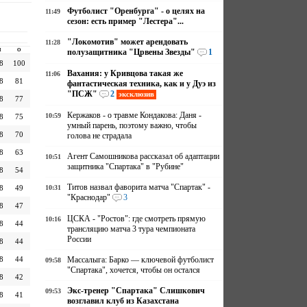
Футболист "Оренбурга" - о целях на
11:49
сезон: есть пример "Лестера"...
"Локомотив" может арендовать
11:28
И
О
полузащитника "Црвены Звезды"
1
8
100
Вахания: у Кривцова такая же
11:06
8
81
фантастическая техника, как и у Дуэ из
"ПСЖ"
2
эксклюзив
8
77
Кержаков - о травме Кондакова: Даня -
10:59
8
75
умный парень, поэтому важно, чтобы
8
70
голова не страдала
8
63
Агент Самошникова рассказал об адаптации
10:51
защитника "Спартака" в "Рубине"
8
54
Титов назвал фаворита матча "Спартак" -
8
49
10:31
"Краснодар"
3
8
47
ЦСКА - "Ростов": где смотреть прямую
10:16
8
44
трансляцию матча 3 тура чемпионата
России
8
44
8
44
Массалыга: Барко — ключевой футболист
09:58
"Спартака", хочется, чтобы он остался
8
42
Экс-тренер "Спартака" Слишкович
09:53
8
41
возглавил клуб из Казахстана