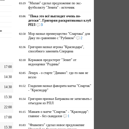
"Милан" сделал предложение по экс-
03:19
футболисту "Зенита" - источник
т
"Пока это всё выглядит очень по-
03:06
детски". Григорян раскритиковал клуб
РПЛ
3
ли
Мор назвал преимущество "Спартака" для
02:50
Даку по сравнению с "Рубином"
2
Григорян назвал игрока "Краснодара",
02:36
способного заменить Сперцяна
Кержаков предостерег "Зенит" от
02:18
недооценки "Родины"
17:00
Лещук - о старте "Динамо": где-то нам не
02:05
14:30
везло
Гладилин назвал фаворита матча "Спартак"
01:52
14:30
- "Краснодар"
15:30
Григорян призвал Батракова не затягивать с
01:34
отъездом из РПЛ
22:00
Мамаев о матче "Спартак" - "Краснодар":
01:15
главное - без скандалов
1
17:00
"Фламенго" сделал новое предложение
01:03
15:30