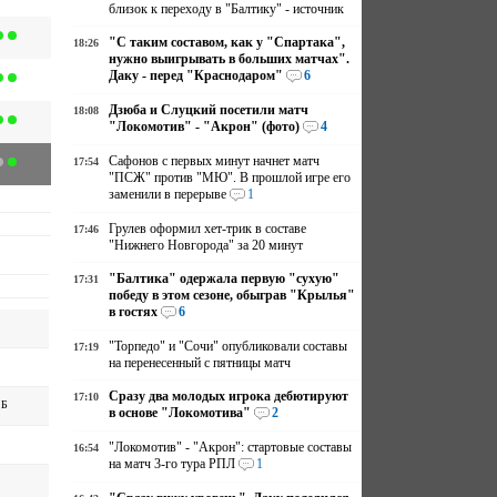
близок к переходу в "Балтику" - источник
"С таким составом, как у "Спартака",
18:26
нужно выигрывать в больших матчах".
Даку - перед "Краснодаром"
6
Дзюба и Слуцкий посетили матч
18:08
"Локомотив" - "Акрон" (фото)
4
Сафонов с первых минут начнет матч
17:54
"ПСЖ" против "МЮ". В прошлой игре его
заменили в перерыве
1
Грулев оформил хет-трик в составе
17:46
"Нижнего Новгорода" за 20 минут
"Балтика" одержала первую "сухую"
17:31
победу в этом сезоне, обыграв "Крылья"
в гостях
6
"Торпедо" и "Сочи" опубликовали составы
17:19
на перенесенный с пятницы матч
Сразу два молодых игрока дебютируют
17:10
 Б
в основе "Локомотива"
2
"Локомотив" - "Акрон": стартовые составы
16:54
на матч 3-го тура РПЛ
1