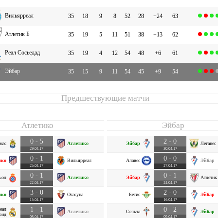
Вильярреал
35
18
9
8
52
28
+24
63
Атлетик Б
35
19
5
11
51
38
+13
62
Реал Сосьедад
35
19
4
12
54
48
+6
61
Эйбар
35
15
9
11
54
45
+9
54
Предшествующие матчи
Атлетико
Эйбар
0 - 5
2 - 0
мас
Атлетико
Эйбар
Леганес
29.04.17
30.04.17
0 - 1
0 - 0
ико
Вильярреал
Алавес
Эйбар
25.04.17
27.04.17
0 - 1
0 - 1
ьол
Атлетико
Эйбар
Атлетик
22.04.17
24.04.17
3 - 0
2 - 0
ико
Осасуна
Бетис
Эйбар
15.04.17
16.04.17
1 - 1
0 - 2
еал
Атлетико
Сельта
Эйбар
рид
08.04.17
09.04.17