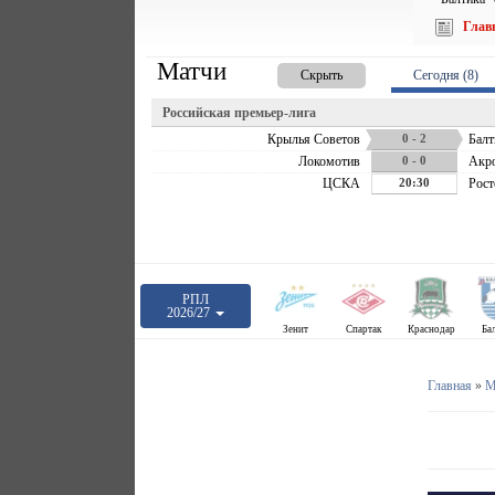
Глав
Матчи
Скрыть
Сегодня (8)
Российская премьер-лига
Крылья Советов
0 - 2
Балт
Локомотив
0 - 0
Акр
ЦСКА
20:30
Рост
РПЛ
2026/27
Зенит
Спартак
Краснодар
Ба
Главная
»
М