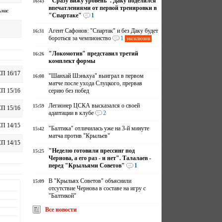
"Сразу вижу уровень". Даку поделился
16:43
впечатлениями от первой тренировки в
ьмас
"Спартаке"
1
Агент Сафонов: "Спартак" и без Даку будет
16:31
бороться за чемпионство
1
эксклюзив
"Локомотив" представил третий
16:26
комплект формы
П 16/17
"Шанхай Шэньхуа" выиграл в первом
16:08
матче после ухода Слуцкого, прервав
серию без побед
П 15/16
Легионер ЦСКА высказался о своей
15:59
П 15/16
адаптации в клубе
2
П 14/15
"Балтика" отличилась уже на 3-й минуте
15:42
матча против "Крыльев"
П 14/15
"Неделю готовили прессинг под
15:25
Чернова, а его раз - и нет". Талалаев -
перед "Крыльями Советов"
1
В "Крыльях Советов" объяснили
15:09
отсутствие Чернова в составе на игру с
"Балтикой"
Все новости