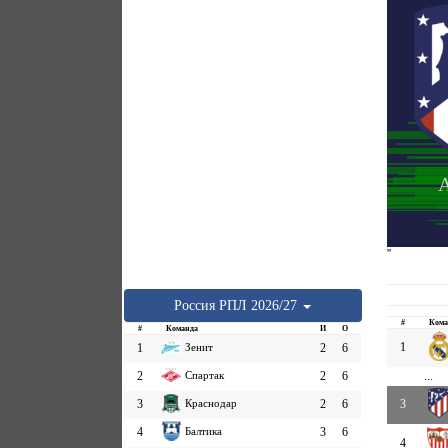
А
''
Россия
РПЛ
2026/27
#
Кома
#
Команда
И
О
1
1
Зенит
2
6
2
Спартак
2
6
...
3
Краснодар
2
6
3
4
Балтика
3
6
4