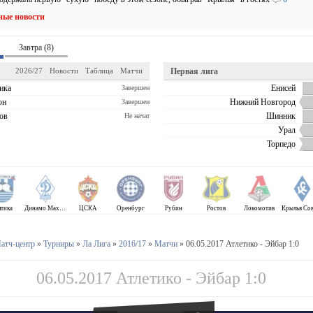
ные новости
Завтра (8)
2026/27
Новости
Таблица
Матчи
Первая лига
ика
Енисей
Завершен
он
Нижний Новгород
Завершен
ов
Шинник
Не начат
Урал
Торпедо
лтика
Динамо Махачкала
ЦСКА
Оренбург
Рубин
Ростов
Локомотив
атч-центр
»
Турниры
»
Ла Лига
»
2016/17
»
Матчи
» 06.05.2017 Атлетико - Эйбар 1:0
06.05.2017 Атлетико - Эйбар 1:0