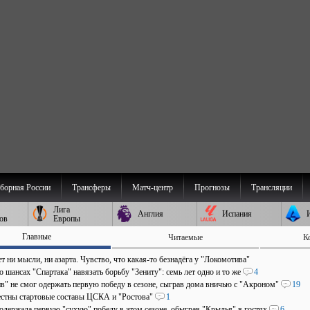
борная России
Трансферы
Матч-центр
Прогнозы
Трансляции
Лига
Англия
Испания
ов
Европы
Главные
Читаемые
К
т ни мысли, ни азарта. Чувство, что какая-то безнадёга у "Локомотива"
о шансах "Спартака" навязать борьбу "Зениту": семь лет одно и то же
4
в" не смог одержать первую победу в сезоне, сыграв дома вничью с "Акроном"
19
естны стартовые составы ЦСКА и "Ростова"
1
 одержала первую "сухую" победу в этом сезоне, обыграв "Крылья" в гостях
6