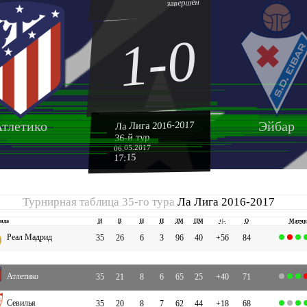
завершён
1-0
тлетико
Эйбар
Ла Лига 2016-2017
36-й тур
06.05.2017
17:15
Турнирная таблица 35-го тура
Ла Лига 2016-2017
нда
И
В
Н
П
ЗМ
ПМ
+|-
О
Матчи
Реал Мадрид
35
26
6
3
96
40
+56
84
Атлетико
35
21
8
6
65
25
+40
71
Севилья
35
20
8
7
62
44
+18
68