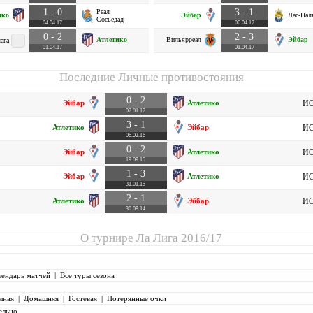
1 - 0
3 - 1
Реал
ико
Эйбар
Лас-Пал
Сосьедад
04.04.17
06.04.17
0 - 2
2 - 3
Атлетико
Вильярреал
Эйбар
ага
01.04.17
01.04.17
Последние Личные противостояния
0 - 2
Эйбар
Атлетико
ИС
07.01.17
3 - 1
Атлетико
Эйбар
ИС
06.02.16
0 - 2
Эйбар
Атлетико
ИС
19.09.15
1 - 3
Эйбар
Атлетико
ИС
31.01.15
2 - 1
Атлетико
Эйбар
ИС
30.08.14
О турнире
Ла Лига 2016/17
лендарь матчей
|
Все туры сезона
лная
|
Домашняя
|
Гостевая
|
Потерянные очки
ельно