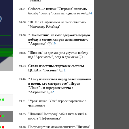
"Балтике"
Соболев - о шансах "Спартака" навязать
20:21
борьбу "Зениту": семь лет одно и то же
4
"ПСЖ" с Сафоновым не смог обыграть
20:06
"Манчестер Юнайтед"
"Локомотив" не смог одержать первую
19:56
победу в сезоне, сыграв дома вничью с
"Акроном"
19
"Шинник" за две минуты упустил победу
19:26
над "Арсеналом", ведя в два мяча
1
Стали известны стартовые составы
19:23
ЦСКА и "Ростова"
1
"Хочу извиниться перед болельщиками
19:10
и всеми, кто смотрит это". Игрок
"Локо" - в перерыве матча с
"Акроном"
2
"Урал" нанес "Уфе" первое поражение в
19:01
чемпионате
"Нижний Новгород" забил пять мячей в
18:55
ворота "Нефтехимика"
Полузащитник махачкалинского "Динамо"
18:46