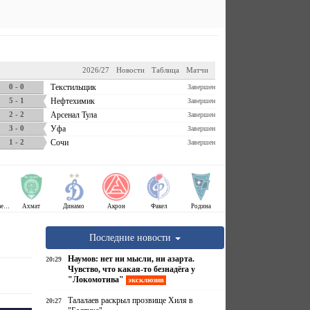
2026/27
Новости
Таблица
Матчи
0 - 0
Текстильщик
Завершен
5 - 1
Нефтехимик
Завершен
2 - 2
Арсенал Тула
Завершен
3 - 0
Уфа
Завершен
1 - 2
Сочи
Завершен
Крылья Советов
Ахмат
Динамо
Акрон
Факел
Родина
Последние новости
Наумов: нет ни мысли, ни азарта.
20:29
Чувство, что какая-то безнадёга у
"Локомотива"
эксклюзив
Талалаев раскрыл прозвище Хиля в
20:27