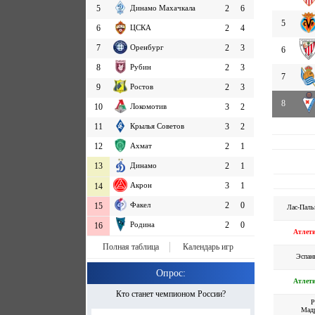
5
Динамо Махачкала
2
6
5
6
ЦСКА
2
4
7
Оренбург
2
3
6
8
Рубин
2
3
7
9
Ростов
2
3
8
10
Локомотив
3
2
11
Крылья Советов
3
2
12
Ахмат
2
1
13
Динамо
2
1
Акрон
3
1
14
Факел
2
0
15
Лас-Паль
Родина
2
0
16
Атлет
Полная таблица
Календарь игр
Эспан
Опрос:
Атлет
Кто станет чемпионом России?
Р
Мад