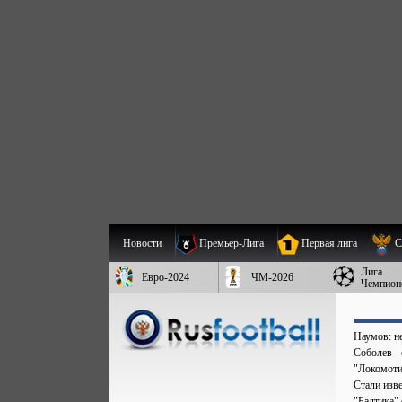
Новости
Премьер-Лига
Первая лига
С
Лига
Евро-2024
ЧМ-2026
Чемпион
Наумов: не
Соболев - 
"Локомоти
Стали изв
"Балтика"