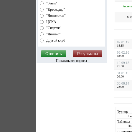
"Зенит"
Атлет
"Краснодар"
"Локомотив"
Мал
ЦСКА
"Спартак"
"Динамо"
Другой клуб
07.01.17
18:15
06.02.16
18:00
Показать все опросы
19.09.15
21:30
31.01.15
20:00
30.08.14
22:00
Турнир
Ка
Таблицы
По
Дополнит