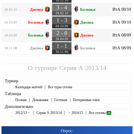
10.11.10
3 - 4
ИтА 09/10
Дженоа
Болонья
28.02.10
28.02.10
1 - 3
ИтА 09/10
Болонья
Дженоа
04.10.09
04.10.09
2 - 0
ИтА 08/09
Болонья
Дженоа
26.04.09
26.04.09
1 - 1
ИтА 08/09
Дженоа
Болонья
30.11.08
30.11.08
О турнире
Серия А 2013/14
Турнир
|
Календарь матчей
Все туры сезона
Таблицы
|
|
|
Полная
Домашняя
Гостевая
Потерянные очки
Дополнительно
|
|
|
2012/13 <
Серия А 2013/14
> 2014/15
Все сезоны
29
Опрос: