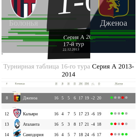
1-0
Болонья
Дженоа
Серия А 2013-2014
17-й тур
22.12.2013
''
Турнирная таблица 16-го тура
Серия А 2013-
2014
#
Команда
И
В
Н
П
ЗМ
ПМ
+|-
О
Матчи
...
8
Дженоа
16
5
5
6
17
19
-2
20
...
12
Кальяри
16
4
7
5
17
23
-6
19
13
Аталанта
16
5
3
8
17
21
-4
18
14
Сампдория
16
4
5
7
18
24
-6
17