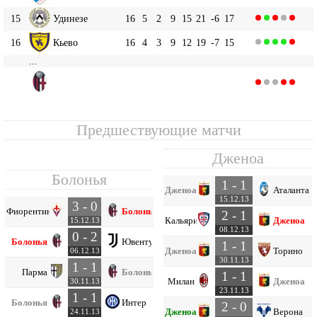
15
Удинезе
16
5
2
9
15
21
-6
17
16
Кьево
16
4
3
9
12
19
-7
15
...
Болонья
19
16
2
6
8
16
31
-15
12
Предшествующие матчи
Дженоа
Болонья
1 - 1
Дженоа
Аталанта
15.12.13
3 - 0
Фиорентина
Болонья
2 - 1
Кальяри
Дженоа
15.12.13
08.12.13
0 - 2
Болонья
Ювентус
1 - 1
Дженоа
Торино
06.12.13
30.11.13
1 - 1
Парма
Болонья
1 - 1
Милан
Дженоа
30.11.13
23.11.13
1 - 1
Болонья
Интер
2 - 0
Дженоа
Верона
24.11.13