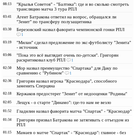
08:13
"Крылья Советов" - "Балтика": где и во сколько смотреть
трансляцию матча 3 тура РПЛ
03:41
Агент Батракова ответил на вопрос, обращался ли
"Зенит" по трансферу полузащитника
03:30
Березовский назвал фаворита чемпионской гонки РПЛ
1
03:19
"Милан" сделал предложение по экс-футболисту "Зенита"
- источник
03:06
"Пока это всё выглядит очень по-детски". Григорян
раскритиковал клуб РПЛ
1
02:50
Мор назвал преимущество "Спартака" для Даку по
сравнению с "Рубином"
1
02:36
Григорян назвал игрока "Краснодара", способного
заменить Сперцяна
02:18
Кержаков предостерег "Зенит" от недооценки "Родины"
02:05
Лещук - о старте "Динамо": где-то нам не везло
01:52
Гладилин назвал фаворита матча "Спартак" - "Краснодар"
01:34
Григорян призвал Батракова не затягивать с отъездом из
РПЛ
01:15
Мамаев о матче "Спартак" - "Краснодар": главное - без