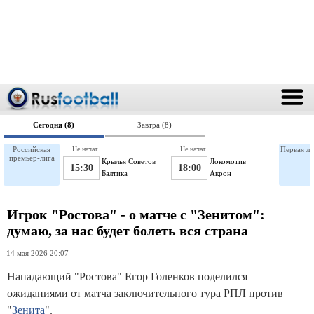
Сегодня (8)
Завтра (8)
Российская
Не начат
Не начат
Первая ли
премьер-лига
Крылья Советов
Локомотив
15:30
18:00
Балтика
Акрон
Игрок "Ростова" - о матче с "Зенитом":
думаю, за нас будет болеть вся страна
14 мая 2026 20:07
Нападающий "Ростова" Егор Голенков поделился
ожиданиями от матча заключительного тура РПЛ против
"
Зенита
".