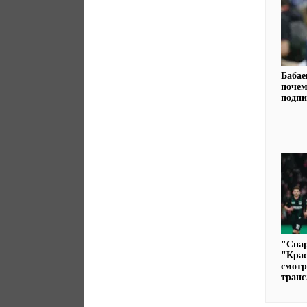
Бабае
поче
подпи
"Спар
"Крас
смот
тран