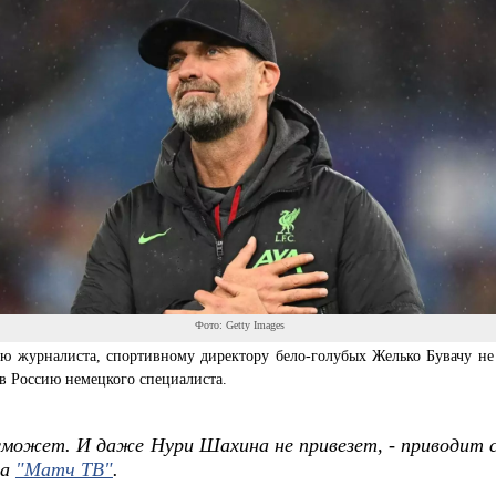
Фото: Getty Images
ю журналиста, спортивному директору бело-голубых Желько Бувачу не 
в Россию немецкого специалиста.
сможет. И даже Нури Шахина не привезет, - приводит 
ча
"Матч ТВ"
.