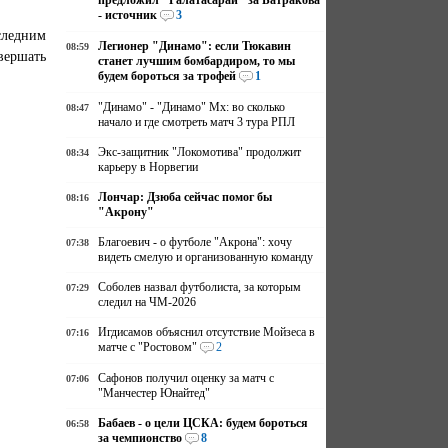
предложил "Галатасарай" за Батракова
- источник
3
следним
Легионер "Динамо": если Тюкавин
08:59
вершать
станет лучшим бомбардиром, то мы
будем бороться за трофей
1
"Динамо" - "Динамо" Мх: во сколько
08:47
начало и где смотреть матч 3 тура РПЛ
Экс-защитник "Локомотива" продолжит
08:34
карьеру в Норвегии
Лончар: Дзюба сейчас помог бы
08:16
"Акрону"
Благоевич - о футболе "Акрона": хочу
07:38
видеть смелую и организованную команду
Соболев назвал футболиста, за которым
07:29
следил на ЧМ-2026
Игдисамов объяснил отсутствие Мойзеса в
07:16
матче с "Ростовом"
2
Сафонов получил оценку за матч с
07:06
"Манчестер Юнайтед"
Бабаев - о цели ЦСКА: будем бороться
06:58
за чемпионство
8