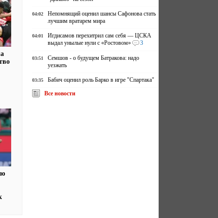
Непомнящий оценил шансы Сафонова стать
04:02
лучшим вратарем мира
Игдисамов перехитрил сам себя — ЦСКА
04:01
выдал унылые нули с «Ростовом»
3
за
Семшов - о будущем Батракова: надо
03:51
тво
уезжать
Бабич оценил роль Барко в игре "Спартака"
03:35
Все новости
ую
к