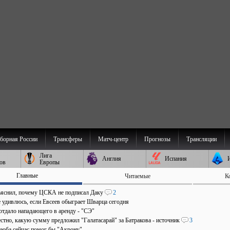
борная России
Трансферы
Матч-центр
Прогнозы
Трансляции
Лига
Англия
Испания
ов
Европы
Главные
Читаемые
К
ъяснил, почему ЦСКА не подписал Даку
2
е удивлюсь, если Евсеев обыграет Шварца сегодня
отдало нападающего в аренду - "СЭ"
стно, какую сумму предложил "Галатасарай" за Батракова - источник
3
зюба сейчас помог бы "Акрону"