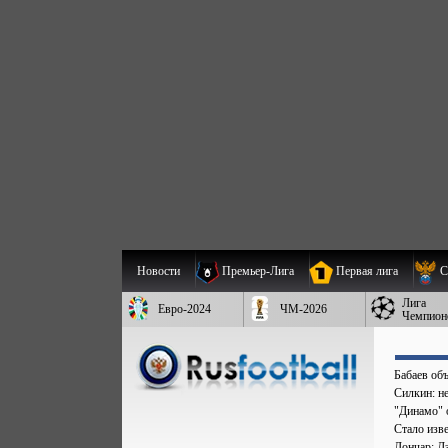
Новости
Премьер-Лига
Первая лига
С
Лига
Евро-2024
ЧМ-2026
Чемпион
Бабаев об
Силкин: н
"Динамо" 
Стало изве
Лончар: Д