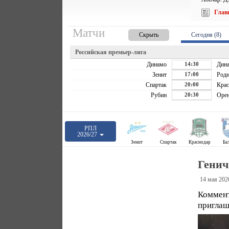
Глав
Матчи
Скрыть
Сегодня (8)
Российская премьер-лига
Динамо
14:30
Дин
Зенит
17:00
Роди
Спартак
20:00
Крас
Рубин
20:30
Орен
РПЛ
2026/27
Зенит
Спартак
Краснодар
Ба
Генич
14 мая 202
Коммен
приглаш