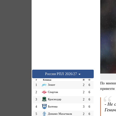
Россия
РПЛ
2026/27
#
Команда
И
О
По мнени
1
Зенит
2
6
привезти 
2
Спартак
2
6
3
Краснодар
2
6
- Не 
4
Балтика
3
6
Гени
5
Динамо Махачкала
2
6