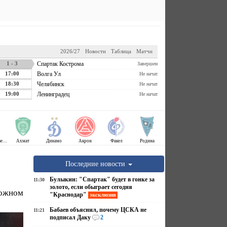
2026/27
Новости
Таблица
Матчи
1 - 3
Спартак Кострома
Завершен
17:00
Волга Ул
Не начат
18:30
Челябинск
Не начат
19:00
Ленинградец
Не начат
Крылья Советов
Ахмат
Динамо
Акрон
Факел
Родина
Последние новости
Булыкин: "Спартак" будет в гонке за
11:30
золото, если обыграет сегодня
можном
"Краснодар"
эксклюзив
Бабаев объяснил, почему ЦСКА не
11:21
подписал Даку
2