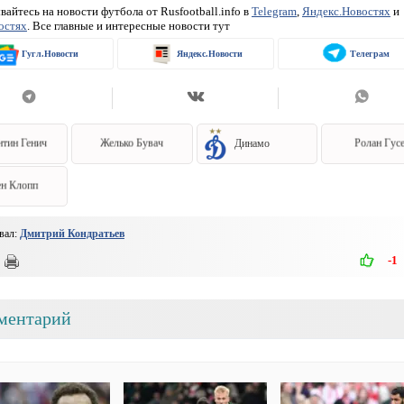
айтесь на новости футбола от Rusfootball.info в
Telegram
,
Яндекс.Новостях
и
остях
. Все главные и интересные новости тут
Гугл.Новости
Яндекс.Новости
Телеграм
нтин Генич
Желько Бувач
Динамо
Ролан Гус
н Клопп
вал:
Дмитрий Кондратьев
-1
ментарий