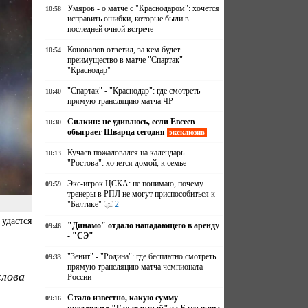
Умяров - о матче с "Краснодаром": хочется
10:58
исправить ошибки, которые были в
последней очной встрече
Коновалов ответил, за кем будет
10:54
преимущество в матче "Спартак" -
"Краснодар"
"Спартак" - "Краснодар": где смотреть
10:40
прямую трансляцию матча ЧР
Силкин: не удивлюсь, если Евсеев
10:30
обыграет Шварца сегодня
эксклюзив
Кучаев пожаловался на календарь
10:13
"Ростова": хочется домой, к семье
Экс-игрок ЦСКА: не понимаю, почему
09:59
тренеры в РПЛ не могут приспособиться к
"Балтике"
2
удастся
"Динамо" отдало нападающего в аренду
09:46
- "СЭ"
"Зенит" - "Родина": где бесплатно смотреть
09:33
прямую трансляцию матча чемпионата
слова
России
Стало известно, какую сумму
09:16