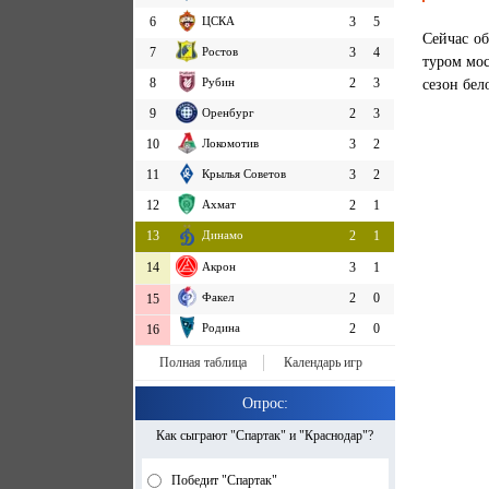
6
ЦСКА
3
5
Сейчас об
7
Ростов
3
4
туром мос
сезон бел
8
Рубин
2
3
9
Оренбург
2
3
10
Локомотив
3
2
11
Крылья Советов
3
2
12
Ахмат
2
1
13
Динамо
2
1
14
Акрон
3
1
Факел
2
0
15
Родина
2
0
16
Полная таблица
Календарь игр
Опрос:
Как сыграют "Спартак" и "Краснодар"?
Победит "Спартак"