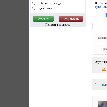
Подписыв
Победит "Краснодар"
Гугл.Нов
Будет ничья
Показать все опросы
Конста
Юрге
Опублико
1 ком