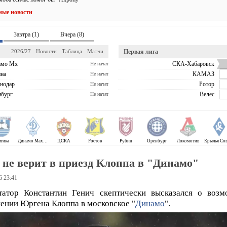
ные новости
Завтра (1)
Вчера (8)
2026/27
Новости
Таблица
Матчи
Первая лига
амо Мх
СКА-Хабаровск
Не начат
на
КАМАЗ
Не начат
нодар
Ротор
Не начат
бург
Велес
Не начат
лтика
Динамо Махачкала
ЦСКА
Ростов
Рубин
Оренбург
Локомотив
 не верит в приезд Клоппа в "Динамо"
6 23:41
татор Константин Генич скептически высказался о воз
ении Юргена Клоппа в московское "
Динамо
".