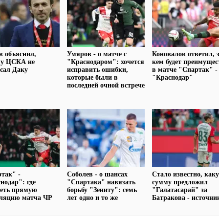
в объяснил,
Умяров - о матче с
Коновалов ответил, 
му ЦСКА не
"Краснодаром": хочется
кем будет преимущес
сал Даку
исправить ошибки,
в матче "Спартак" -
которые были в
"Краснодар"
последней очной встрече
так" -
Соболев - о шансах
Стало известно, как
нодар": где
"Спартака" навязать
сумму предложил
реть прямую
борьбу "Зениту": семь
"Галатасарай" за
сляцию матча ЧР
лет одно и то же
Батракова - источни