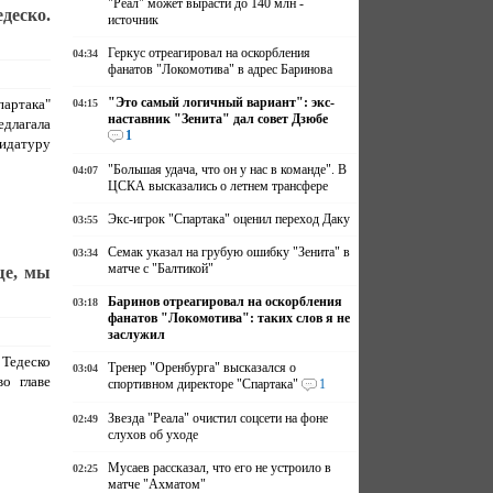
"Реал" может вырасти до 140 млн -
деско.
источник
Геркус отреагировал на оскорбления
04:34
фанатов "Локомотива" в адрес Баринова
"Это самый логичный вариант": экс-
партака"
04:15
наставник "Зенита" дал совет Дзюбе
длагала
1
идатуру
"Большая удача, что он у нас в команде". В
04:07
ЦСКА высказались о летнем трансфере
Экс-игрок "Спартака" оценил переход Даку
03:55
Семак указал на грубую ошибку "Зенита" в
03:34
матче с "Балтикой"
ще, мы
Баринов отреагировал на оскорбления
03:18
фанатов "Локомотива": таких слов я не
заслужил
 Тедеско
Тренер "Оренбурга" высказался о
03:04
о главе
спортивном директоре "Спартака"
1
Звезда "Реала" очистил соцсети на фоне
02:49
слухов об уходе
Мусаев рассказал, что его не устроило в
02:25
матче "Ахматом"