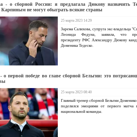
а - о сборной России: я предлагала Дюкову назначить Те
с Карпиным не могут обыграть всякие страны
25 марта 2023 14:29
Зарема Салихова, супруга экс-владельца "С
Леонида Федуна, заявила, что пре
президенту РФС Александру Дюкову канд
Доменика Тедеско.
 - о первой победе во главе сборной Бельгии: это потрясаю
ивы
25 марта 2023 08:40
Главный тренер сборной Бельгии Доменико
поделился эмоциями от первого матча в
национальной команды.