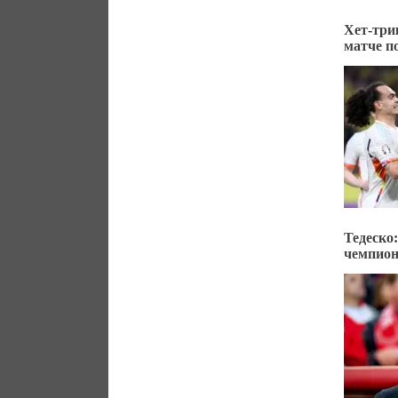
Хет-три
матче п
Тедеско
чемпио