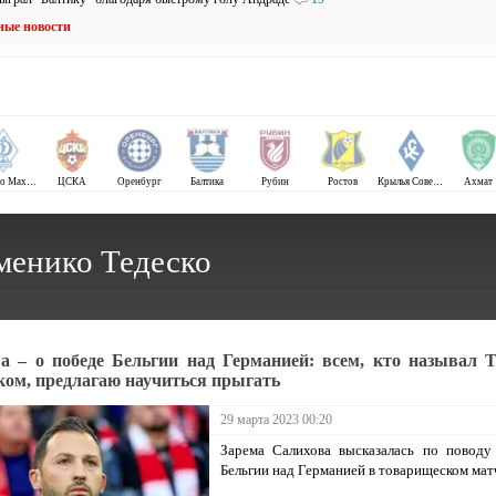
ные новости
Динамо Махачкала
ЦСКА
Оренбург
Балтика
Рубин
Ростов
Крылья Советов
Ахмат
менико Тедеско
а – о победе Бельгии над Германией: всем, кто называл Т
ком, предлагаю научиться прыгать
29 марта 2023 00:20
Зарема Салихова высказалась по поводу
Бельгии над Германией в товарищеском матч