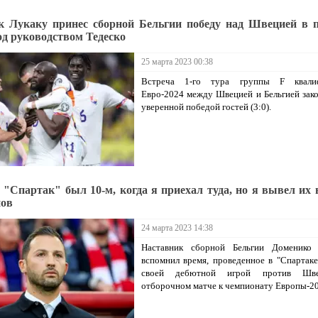
к Лукаку принес сборной Бельгии победу над Швецией в 
од руководством Тедеско
25 марта 2023 00:38
Встреча 1-го тура группы F квали
Евро-2024 между Швецией и Бельгией зак
уверенной победой гостей (3:0).
: "Спартак" был 10-м, когда я приехал туда, но я вывел их 
нов
24 марта 2023 14:38
Наставник сборной Бельгии Доменико 
вспомнил время, проведенное в "Спартаке
своей дебютной игрой против Шв
отборочном матче к чемпионату Европы-20