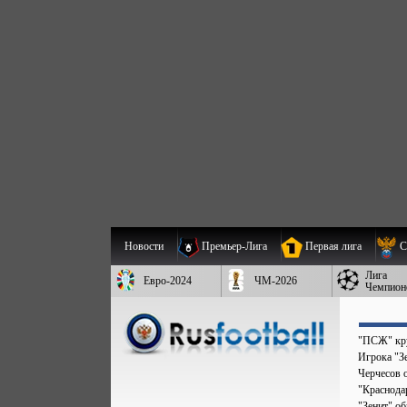
Новости
Премьер-Лига
Первая лига
С
Лига
Евро-2024
ЧМ-2026
Чемпион
"ПСЖ" кру
Игрока "Зе
Черчесов 
"Краснода
"Зенит" о