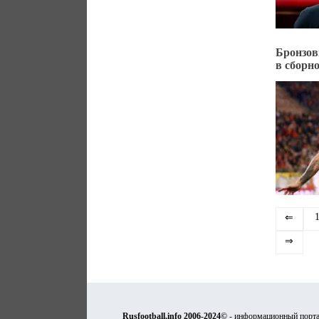
Бронзов
в сборн
⇐
⇒
Rusfootball.info 2006-2024©
- информационный порта