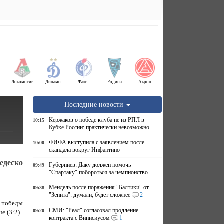
Локомотив
Динамо
Факел
Родина
Акрон
Последние новости
Кержаков о победе клуба не из РПЛ в
10:15
Кубке России: практически невозможно
ФИФА выступила с заявлением после
10:00
скандала вокруг Инфантино
едеско
Губерниев: Даку должен помочь
09:49
"Спартаку" побороться за чемпионство
Мендель после поражения "Балтики" от
09:38
"Зенита": думали, будет сложнее
2
 победы
СМИ: "Реал" согласовал продление
09:20
е (3:2).
контракта с Винисиусом
1