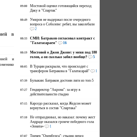
Мостовой оценил готовящийся переход
09:00
Даку в "Спартак"
Умяров не выдержал после очередного
08:49
вопроса о Соболеве: ребят, вы заколебали
2
ией в
СМИ: Батраков согласовал контракт с
08:33
"Галатасараем"
16
Мостовой о Джон Джоне: у меня под 180
08:19
голов, а он сколько забил вообще?
5
нией и
оменико
В Турции раскрыли, что происходит с
08:05
трансфером Батракова в "Галатасарай"
1
Булыкин: Батраков достоин лиги из топ-5
07:39
Гендиректор "Акрона": за игру в
07:27
действительности стыдно
Карседо рассказал, когда Жедсон может
07:15
вернуться в состав "Спартака"
Не отпраздновал, но наказал: почему жест
07:10
Андраде оказался громче победного гола
«Зенита»
1
Тренер "Оренбурга": стыдно перед
07:07