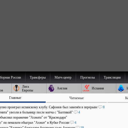
борная России
Трансферы
Матч-центр
Прогнозы
Трансляции
Лига
Англия
Испания
ов
Европы
Главные
Читаемые
К
пно проиграл испанскому клубу. Сафонов был заменён в перерыве
8
нита" увезли в больницу после матча с "Балтикой"
4
объяснил поражение "Ахмата" от "Краснодара"
р" по пенальти обыграл "Ахмат" в Кубке России
4
быграл "Балтику" благодаря быстрому голу Андраде
19