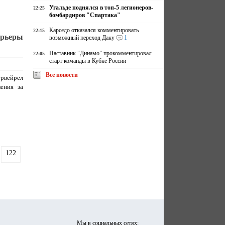
Угальде поднялся в топ-5 легионеров-
22:25
бомбардиров "Спартака"
Карседо отказался комментировать
22:15
арьеры
возможный переход Даку
1
Наставник "Динамо" прокомментировал
22:05
старт команды в Кубке России
Все новости
вейрел
ения за
122
Мы в социальных сетях: