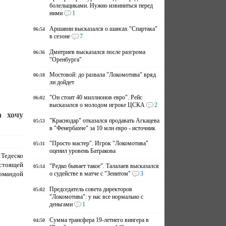
болельщиками. Нужно извиниться перед
ними
1
Аршавин высказался о шансах "Спартака"
06:54
в сезоне
7
Дмитриев высказался после разгрома
06:36
"Оренбурга"
Мостовой: до развала "Локомотива" вряд
06:18
ли дойдет
"Он стоит 40 миллионов евро". Рейс
06:02
высказался о молодом игроке ЦСКА
2
а хочу
"Краснодар" отказался продавать Агкацева
05:53
в "Фенербахче" за 10 млн евро - источник
"Просто мастер". Игрок "Локомотива"
05:31
оценил уровень Батракова
 Тедеско
тоящей
"Редко бывает такое". Талалаев высказался
05:14
омандой
о судействе в матче с "Зенитом"
3
Председатель совета директоров
05:02
"Локомотива": у нас все нормально с
деньгами
1
Сумма трансфера 19-летнего вингера в
04:50