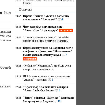
России
05 августа
 я был
Игрока "Зенита" увезли в больницу
23:52
после матча с "Балтикой"
4
Черчесов объяснил поражение
23:48
"Ахмата" от "Краснодара"
эксклюзив
оделился
 тренера
"Троечку можно поставить". Воробьёв
23:41
ставника
оценил свою игру в матче с "Ахматом"
Воробьев вступился за Баринова после
23:30
конфликта с фанатами "Локомотива":
нужно уважать легенду клуба
7
эксклюзив
Футболист "Краснодара": это была очень
23:24
борной
интересная и тяжелая игра
ЦСКА может подписать полузащитника
23:10
"Акрона" - источник
1
елился с
"Краснодар" по пенальти обыграл
22:59
"Ахмат" в Кубке России
4
"Зенит" обыграл "Балтику" благодаря
22:44
быстрому голу Андраде
19