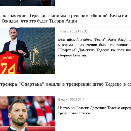
о назначении Тедеско главным тренером сборной Бельгии:
. Ожидал, что это будет Тьерри Анри
14 марта 2023 12:32
Бельгийский хавбек "Реала" Эден Азар п
мыслями о назначении бывшего главного
"Спартака" Доменико Тедеско на пост на
сборной Бельгии.
-тренера "Спартака" вошли в тренерский штаб Тедеско в с
9 марта 2023 21:41
Наставник Бельгии Доменико Тедеско опред
тренерским штабом.