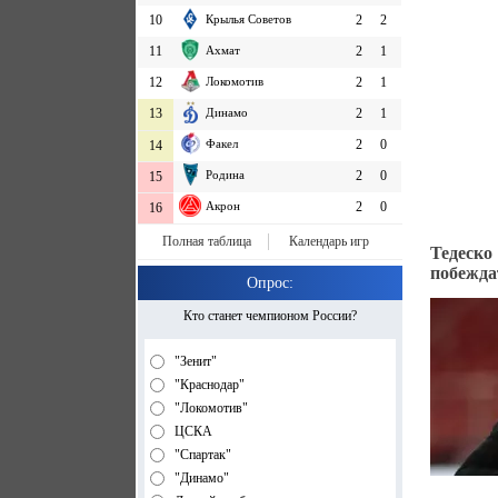
10
Крылья Советов
2
2
11
Ахмат
2
1
12
Локомотив
2
1
13
Динамо
2
1
Факел
2
0
14
Родина
2
0
15
Акрон
2
0
16
Полная таблица
Календарь игр
Тедеско
побежда
Опрос:
Кто станет чемпионом России?
"Зенит"
"Краснодар"
"Локомотив"
ЦСКА
"Спартак"
"Динамо"