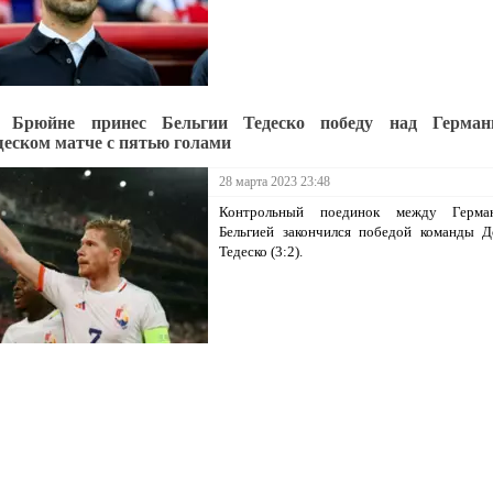
 Брюйне принес Бельгии Тедеско победу над Герман
еском матче с пятью голами
28 марта 2023 23:48
Контрольный поединок между Герма
Бельгией закончился победой команды Д
Тедеско (3:2).