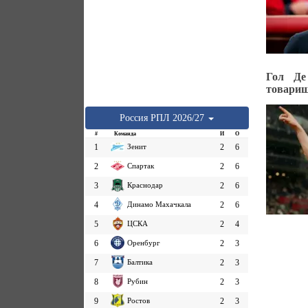
Гол Де
товарищ
Россия
РПЛ
2026/27
#
Команда
И
О
1
Зенит
2
6
2
Спартак
2
6
3
Краснодар
2
6
4
Динамо Махачкала
2
6
5
ЦСКА
2
4
6
Оренбург
2
3
7
Балтика
2
3
8
Рубин
2
3
9
Ростов
2
3