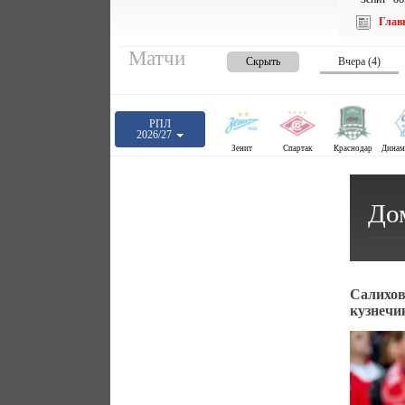
Глав
Матчи
Скрыть
Вчера (4)
РПЛ
2026/27
Зенит
Спартак
Краснодар
До
Салихов
кузнечи