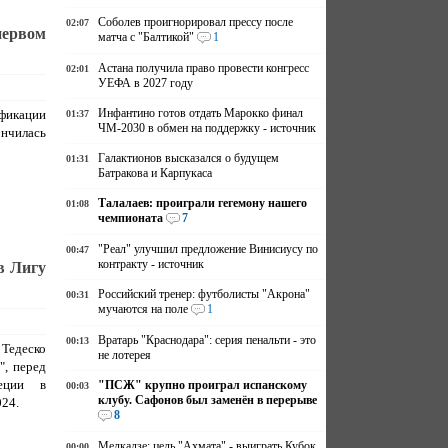
Соболев проигнорировал прессу после
02:07
первом
матча с "Балтикой"
1
Астана получила право провести конгресс
02:01
УЕФА в 2027 году
Инфантино готов отдать Марокко финал
фикации
01:37
ЧМ-2030 в обмен на поддержку - источник
ончилась
Галактионов высказался о будущем
01:31
Батракова и Карпукаса
Талалаев: проиграли гегемону нашего
01:08
чемпионата
7
"Реал" улучшил предложение Винисиусу по
00:47
контракту - источник
в Лигу
Российский тренер: футболисты "Акрона"
00:31
мучаются на поле
1
Вратарь "Краснодара": серия пенальти - это
00:13
Тедеско
не лотерея
", перед
еции в
"ПСЖ" крупно проиграл испанскому
00:03
клубу. Сафонов был заменён в перерыве
24.
8
Мелкадзе: цель "Ахмата" - выиграть Кубок
00:00