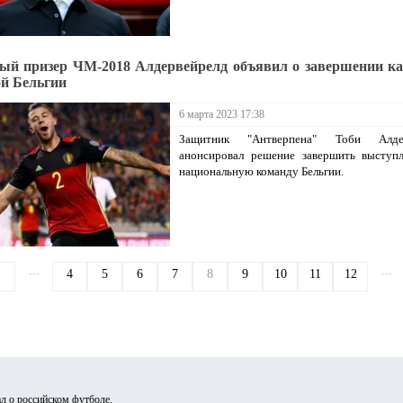
ый призер ЧМ-2018 Алдервейрелд объявил о завершении к
ой Бельгии
6 марта 2023 17:38
Защитник "Антверпена" Тоби Алдер
анонсировал решение завершить выступл
национальную команду Бельгии.
...
...
1
4
5
6
7
8
9
10
11
12
л о российском футболе.