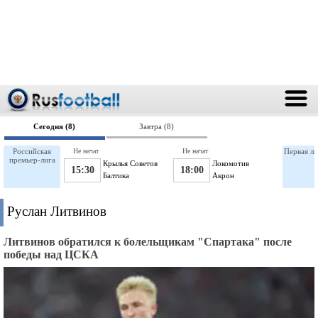
Сегодня (8)
Завтра (8)
Российская
Не начат
Не начат
Первая ли
премьер-лига
Крылья Советов
Локомотив
15:30
18:00
Балтика
Акрон
Руслан Литвинов
Литвинов обратился к болельщикам "Спартака" после
победы над ЦСКА