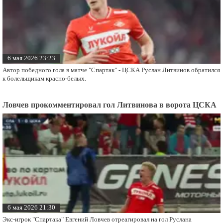
6 мая 2026 23:23
Автор победного гола в матче "Спартак" - ЦСКА Руслан Литвинов обратился
к болельщикам красно-белых.
Ловчев прокомментировал гол Литвинова в ворота ЦСКА
6 мая 2026 21:30
Экс-игрок "Спартака" Евгений Ловчев отреагировал на гол Руслана