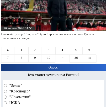
20 апреля 2026 04:56
Главный тренер "Спартака" Хуан Карседо высказался о роли Руслана
Литвинова в команде.
1
2
3
4
5
6
⇐
...
7
8
9
10
36
⇒
Опрос:
Кто станет чемпионом России?
"Зенит"
"Краснодар"
"Локомотив"
ЦСКА