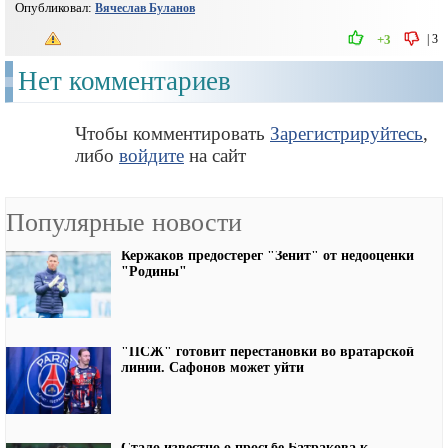
Опубликовал:
Вячеслав Буланов
|
3
+3
Нет комментариев
Чтобы комментировать
Зарегистрируйтесь
,
либо
войдите
на сайт
Популярные новости
Кержаков предостерег "Зенит" от недооценки
"Родины"
"ПСЖ" готовит перестановки во вратарской
линии. Сафонов может уйти
Стало известно о просьбе Батракова к