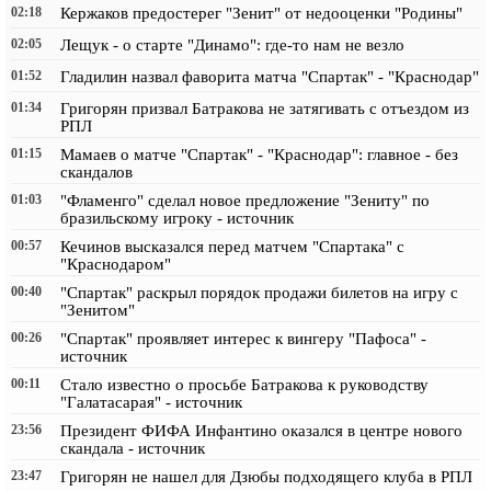
02:18
Кержаков предостерег "Зенит" от недооценки "Родины"
02:05
Лещук - о старте "Динамо": где-то нам не везло
01:52
Гладилин назвал фаворита матча "Спартак" - "Краснодар"
01:34
Григорян призвал Батракова не затягивать с отъездом из
РПЛ
01:15
Мамаев о матче "Спартак" - "Краснодар": главное - без
скандалов
01:03
"Фламенго" сделал новое предложение "Зениту" по
бразильскому игроку - источник
00:57
Кечинов высказался перед матчем "Спартака" с
"Краснодаром"
00:40
"Спартак" раскрыл порядок продажи билетов на игру с
"Зенитом"
00:26
"Спартак" проявляет интерес к вингеру "Пафоса" -
источник
00:11
Стало известно о просьбе Батракова к руководству
"Галатасарая" - источник
23:56
Президент ФИФА Инфантино оказался в центре нового
скандала - источник
23:47
Григорян не нашел для Дзюбы подходящего клуба в РПЛ