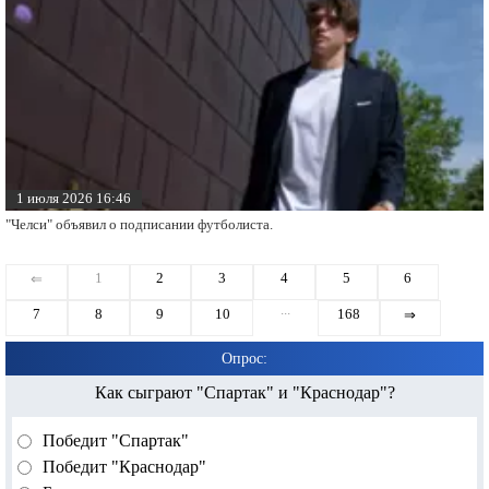
1 июля 2026 16:46
"Челси" объявил о подписании футболиста.
1
2
3
4
5
6
⇐
...
7
8
9
10
168
⇒
Опрос:
Как сыграют "Спартак" и "Краснодар"?
Победит "Спартак"
Победит "Краснодар"