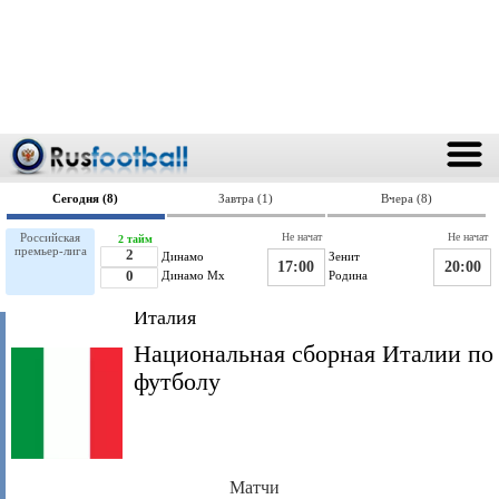
Сегодня (8)
Завтра (1)
Вчера (8)
Российская
Не начат
Не начат
2 тайм
премьер-лига
2
Динамо
Зенит
17:00
20:00
0
Динамо Мх
Родина
Италия
Национальная сборная Италии по
футболу
Матчи