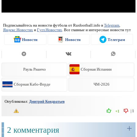
Подписывайтесь на новости футбола от Rusfootball.info в
Telegram
,
Яндекс.Новостях
и
Гугл.Новостях
. Все главные и интересные новости тут
Новости
Новости
Телеграм
Рауль Рианчо
Сборная Испании
Сборная Кабо-Верде
ЧМ-2026
Опубликовал:
Дмитрий Кондратьев
|
1
+1
+
2 комментария