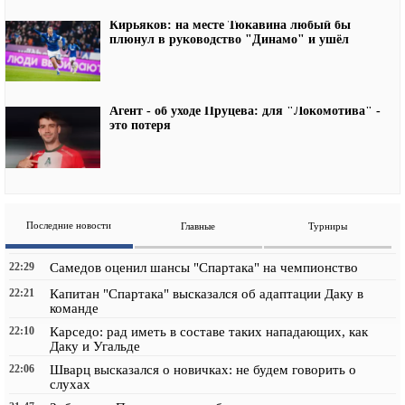
Кирьяков: на месте Тюкавина любый бы
плюнул в руководство "Динамо" и ушёл
Агент - об уходе Пруцева: для "Локомотива" -
это потеря
Последние новости
Главные
Турниры
22:29
Самедов оценил шансы "Спартака" на чемпионство
22:21
Капитан "Спартака" высказался об адаптации Даку в
команде
22:10
Карседо: рад иметь в составе таких нападающих, как
Даку и Угальде
22:06
Шварц высказался о новичках: не будем говорить о
слухах