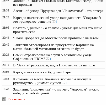
21:47
Зобнин - о Полехе: столько было талантов и звезд - и они
все пропали
21:33
Агент - об уходе Пруцева: для "Локомотива" - это потеря
21:20
Карседо высказался об уходе нападающего "Спартака":
это тренерское решение
3
21:05
Вратарь "Динамо" - о травме Лунёва: для меня это шанс
проявить себя
20:46
"Сочи" добрался до Москвы после проблем с вылетом
20:40
Лангович отреагировал на присутствие Карпина на
матче: большей мотивации от этого не будет
20:24
Семин отреагировал на слухи о возможном уходе
Сафонова из "ПСЖ"
1
20:19
В "Зените" рассказали, когда Нино вернется на поле
20:05
Карседо высказался о будущем Барко
19:53
Кирьяков: на месте Тюкавина любый бы плюнул в
руководство "Динамо" и ушёл
1
19:42
Защитник "Локомотива" - о матче с "Акроном": нужно
победить любой ценой
Все новости