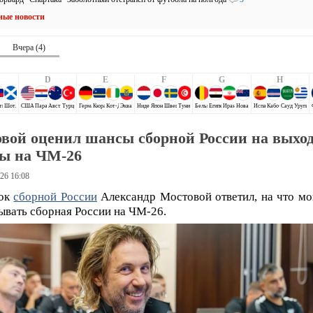
ные новости
Вчера (4)
D
E
F
G
H
ти
Шотландия
США
Парагвай
Австралия
Турция
Германия
Кюрасао
Кот-Д`Ивуар
Эквадор
Нидерланды
Япония
Швеция
Тунис
Бельгия
Египет
Иран
Новая Зеландия
Испания
Кабо-Верде
Саудовская 
Уругва
вой оценил шансы сборной России на выход
ы на ЧМ-26
26 16:08
рок
сборной России
Александр Мостовой ответил, на что мо
ывать сборная России на ЧМ-26.