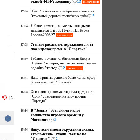
главой ФИФА женщину
13
эксклюзив
"Реал" объявил о приобретении новичка.
17:40
Это самый дорогой трансфер клуба
5
Рабинер отметил моменты, которыми
17:24
запомнился 1-й тур Пути РПЛ Кубка
России-2026/27
эксклюзив
Угальде рассказал, переживает ли за
17:05
свое игровое время в "Спартаке"
Рабинер: голевая стабильность Даку в
16:50
"Рубине" говорит, что это не калиф на час,
подобно Угальде
2
эксклюзив
Даку: принять решение было легко, сразу
16:41
понял масштаб "Спартака"
Осинькин прокомментировал трудности
16:28
"Сочи" с перелетом на игру против
|
3
"Торпедо"
В "Зените" объяснили малое
16:16
количество игрового времени у
+
Мостового
5
Даку: всем в моем окружении сказал,
15:56
что поменяю "Рубин" только на
"Спартак"
24