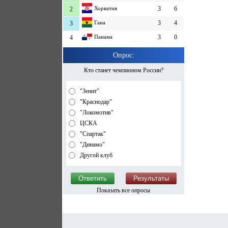
Хорватия
3
6
2
Гана
3
4
3
Панама
3
0
4
Опрос:
Кто станет чемпионом России?
"Зенит"
"Краснодар"
"Локомотив"
ЦСКА
"Спартак"
"Динамо"
Другой клуб
Показать все опросы