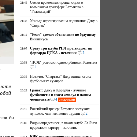
Семин прокомментировал слухи о
21:46
возможном трансфере Батракова в
"Галатасарай"
Угальде отреагировал на подписание Даку в
21:33
"Спартак"
"Реал" сделал объявление по будущему
21:12
Винисиуса
Сразу три клуба РПЛ претендуют на
21:07
форварда ЦСКА - источник
2
"ПСЖ" усилился одноклубником Головина
20:53
1
.
Новичок "Спартака" Даку назвал своих
20:36
футбольных кумиров
онате
Гранат: Даку и Кордоба - лучшие
20:23
юбой
футболисты в своем амплуа в нашем
чемпионате
4
эксклюзив
Российский тренер: Батраков заслужил
20:15
лучшего, чем чемпионат Турции
2
наши бы
Родри определился, в каком клубе Ла Лиги
20:05
продолжит карьеру - источник
родных
КДК вынес решение по удаленному в
19:51