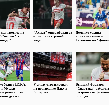
 дал прогноз на
"Ахмат" оштрафован за
Деменко оценил
"Спартак" -
отсутствие горячей
влияние слухов о
снодар"
воды
Тюкавине на "Дина
футболист ЦСКА:
Угальде отреагировал
Бывший форвард
 и Мусаев -
на подписание Даку в
"Спартака" Заболот
ые ребята. Это
"Спартак"
отстранен от футбол
вшие деньги
полгода