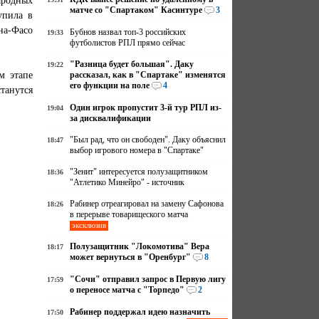
матче со "Спартаком" Касинтуре
3
упила в
на-Фасо
Бубнов назвал топ-3 российских
19:33
футболистов РПЛ прямо сейчас
"Разница будет большая". Даку
19:22
м этапе
рассказал, как в "Спартаке" изменятся
его функции на поле
4
танутся
Один игрок пропустит 3-й тур РПЛ из-
19:04
за дисквалификации
"Был рад, что он свободен". Даку объяснил
18:47
выбор игрового номера в "Спартаке"
"Зенит" интересуется полузащитником
18:36
"Атлетико Минейро" - источник
Рабинер отреагировал на замену Сафонова
18:26
в перерыве товарищеского матча
эксклюзив
Полузащитник "Локомотива" Вера
18:17
может вернуться в "Оренбург"
8
"Сочи" отправил запрос в Первую лигу
17:59
о переносе матча с "Торпедо"
2
Рабинер поддержал идею назначить
17:50