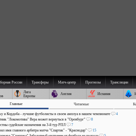
борная России
Трансферы
Матч-центр
Прогнозы
Трансляции
Лига
Англия
Испания
ов
Европы
Главные
Читаемые
К
аку и Кордоба - лучшие футболисты в своем амплуа в нашем чемпионате
4
ник "Локомотива" Вера может вернуться в "Оренбург"
8
стны судейские назначения на 3-й тур РПЛ
7
ил имя главного арбитра матча "Спартак" - "Краснодар"
15
рвард "Спартака" Заболотный отстранен от футбола на полгода
5