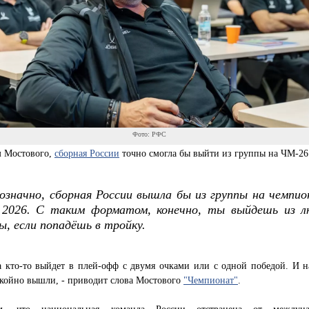
Фото: РФС
м Мостового,
сборная России
точно смогла бы выйти из группы на ЧМ-26
означно, сборная России вышла бы из группы на чемпи
 2026. С таким форматом, конечно, ты выйдешь из л
ы, если попадёшь в тройку.
а кто-то выйдет в плей-офф с двумя очками или с одной победой. И 
окойно вышли, - приводит слова Мостового
"Чемпионат"
.
м, что национальная команда России отстранена от междуна