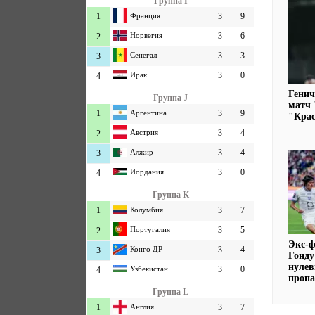
Группа I
1
Франция
3
9
Норвегия
3
6
2
Сенегал
3
3
3
Ирак
3
0
4
Генич
Группа J
матч 
1
Аргентина
3
9
"Кра
Австрия
3
4
2
Алжир
3
4
3
Иордания
3
0
4
Группа K
1
Колумбия
3
7
Португалия
3
5
2
Экс-
Конго ДР
3
4
3
Гонду
нулев
Узбекистан
3
0
4
пропа
Группа L
1
Англия
3
7