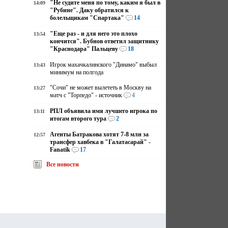
"Не судите меня по тому, каким я был в
14:09
"Рубине". Даку обратился к
болельщикам "Спартака"
14
"Еще раз - и для него это плохо
13:54
кончится". Бубнов ответил защитнику
"Краснодара" Пальцеву
18
Игрок махачкалинского "Динамо" выбыл
13:43
минимум на полгода
"Сочи" не может вылететь в Москву на
13:27
матч с "Торпедо" - источник
4
РПЛ объявила имя лучшего игрока по
13:11
итогам второго тура
2
Агенты Батракова хотят 7-8 млн за
12:57
трансфер хавбека в "Галатасарай" -
Fanatik
17
Все новости