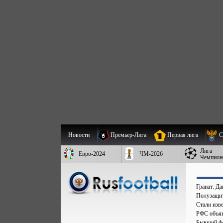
Новости
Премьер-Лига
Первая лига
С
Лига
Евро-2024
ЧМ-2026
Чемпион
Гранат: Д
Полузащит
Стали изве
РФС объяв
Бывший фо