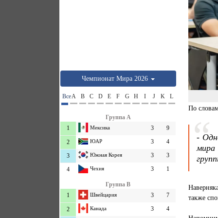
Чемпионат Мира 2026
Все
A
B
C
D
E
F
G
H
I
J
K
L
По слова
Группа A
1
Мексика
3
9
- Одн
ЮАР
3
4
2
мира
Южная Корея
3
3
3
групп
Чехия
3
1
4
Группа B
Наверняк
1
Швейцария
3
7
также сп
Канада
3
4
2
Напомни