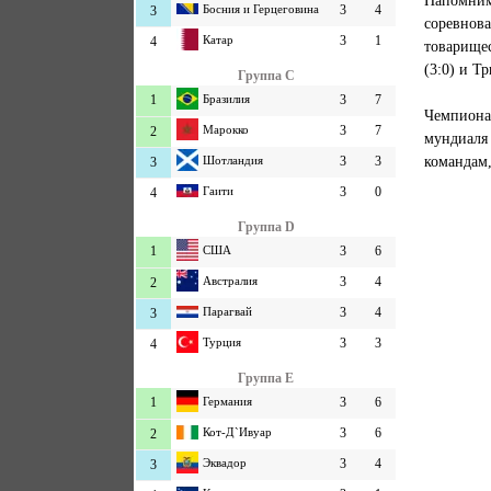
Босния и Герцеговина
3
4
3
соревнов
Катар
3
1
4
товарищес
(3:0) и Т
Группа C
1
Бразилия
3
7
Чемпиона
Марокко
3
7
2
мундиаля
командам,
Шотландия
3
3
3
Гаити
3
0
4
Группа D
1
США
3
6
Австралия
3
4
2
Парагвай
3
4
3
Турция
3
3
4
Группа E
1
Германия
3
6
Кот-Д`Ивуар
3
6
2
Эквадор
3
4
3