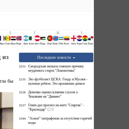
I
J
K
L
Аравия
й
Франция
Сенегал
Ирак
Норвегия
Аргентина
Алжир
Австрия
Иордания
Португалия
Конго ДР
Узбекистан
Колумбия
Англия
Хорватия
Гана
Панама
 из
Последние новости
Смородская назвала главную причину
22:51
неудачного старта "Локомотива"
Экс-футболист ЦСКА: Гонду и Мусаев -
22:35
гла бы
нулевые ребята. Это пропавшие деньги
Деменко оценил влияние слухов о
22:26
Тюкавине на "Динамо"
Генич дал прогноз на матч "Спартак" -
22:17
"Краснодар"
2
"Ахмат" оштрафован за отсутствие горячей
22:04
воды