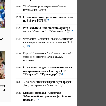
"Трабзонспор" официально объявил о
15:44
подписании Салаха
Стали известны судейские назначения
15:27
на 3-й тур РПЛ
7
РФС объявил имя главного арбитра
15:20
матча "Спартак" - "Краснодар"
15
Футболист "Спартака" прокомментировал
мо"
15:16
календарь команды на старте сезона РПЛ
10
Игрок "Локомотива" избежал серьезной
14:57
травмы по итогам матча с ЦСКА -
источник
Стал известен дуэт комментаторов на
14:44
центральный матч 3-го тура РПЛ
"Спартак" - "Краснодар"
8
"Это риск, чтобы выиграть здесь трофеи".
14:38
Даку - о переходе в "Спартак"
5
ный
а на
Бывший форвард "Спартака"
14:26
Заболотный отстранен от футбола на
полгода
5