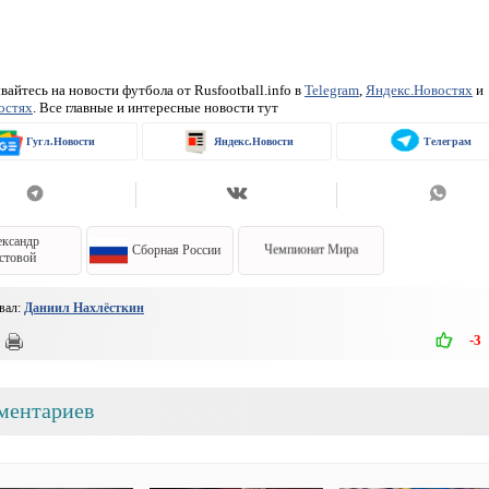
айтесь на новости футбола от Rusfootball.info в
Telegram
,
Яндекс.Новостях
и
остях
. Все главные и интересные новости тут
Гугл.Новости
Яндекс.Новости
Телеграм
ксандр
Сборная России
Чемпионат Мира
стовой
вал:
Даниил Нахлёсткин
-3
ментариев