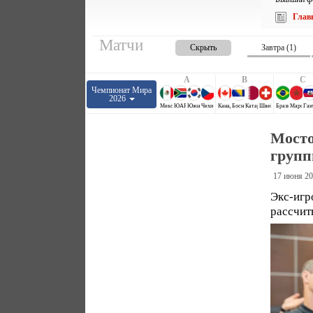
Глав
Матчи
Скрыть
Завтра (1)
A
B
C
Чемпионат Мира
2026
Мексика
ЮАР
Южная Корея
Чехия
Канада
Босния и Герцеговина
Катар
Швейцария
Бразилия
Марокко
Гаи
Мосто
групп
17 июня 20
Экс-иг
рассчит