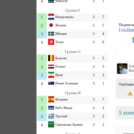
Кюрасао
3
1
4
Группа F
1
Нидерланды
3
7
Подписыв
Япония
3
5
2
Гугл.Нов
Швеция
3
4
3
Тунис
3
0
4
Группа G
1
Бельгия
3
5
Але
Египет
3
5
2
Мо
Иран
3
3
3
Новая Зеландия
3
1
4
Опублико
Группа H
1
Испания
3
7
Кабо-Верде
3
3
2
5 ком
Уругвай
3
2
3
Саудовская Аравия
3
2
4