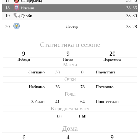
17
38
40
Сандерленд
18
38
36
Ипсвич
19
38
30
Дерби
20
Лестер
38
28
Статистика в сезоне
9
9
20
Победы
Ничьи
Поражения
Матчи
Cыграно
38
0
Предстоит
Очки
Набрано
36
78
Потеряно
Голы
Забили
41
64
Пропустили
В среднем за матч
1,08
1,68
Дома
6
4
9