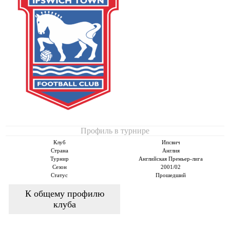
Профиль в турнире
Клуб
Ипсвич
Страна
Англия
Турнир
Английская Премьер-лига
Сезон
2001/02
Статус
Прошедший
К общему профилю
клуба