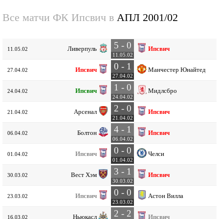
Все матчи ФК Ипсвич в
АПЛ 2001/02
5 - 0
Ливерпуль
Ипсвич
11.05.02
11.05.02
0 - 1
Ипсвич
Манчестер Юнайтед
27.04.02
27.04.02
1 - 0
Ипсвич
Мидлсбро
24.04.02
24.04.02
2 - 0
Арсенал
Ипсвич
21.04.02
21.04.02
4 - 1
Болтон
Ипсвич
06.04.02
06.04.02
0 - 0
Ипсвич
Челси
01.04.02
01.04.02
3 - 1
Вест Хэм
Ипсвич
30.03.02
30.03.02
0 - 0
Ипсвич
Астон Вилла
23.03.02
23.03.02
2 - 2
Ньюкасл
Ипсвич
16.03.02