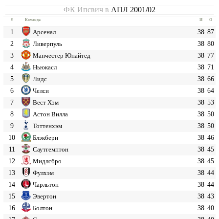
ФК Ипсвич в
АПЛ 2001/02
#
Команда
И
О
1
38
87
Арсенал
2
38
80
Ливерпуль
3
38
77
Манчестер Юнайтед
4
38
71
Ньюкасл
5
38
66
Лидс
6
38
64
Челси
7
38
53
Вест Хэм
8
38
50
Астон Вилла
9
38
50
Тоттенхэм
10
38
46
Блэкберн
11
38
45
Саутгемптон
12
38
45
Мидлсбро
13
38
44
Фулхэм
14
38
44
Чарльтон
15
38
43
Эвертон
16
38
40
Болтон