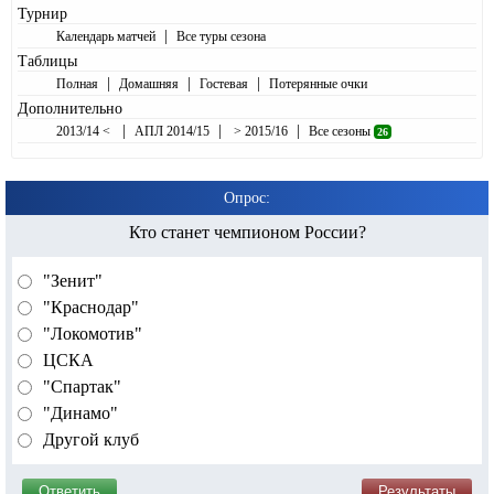
Турнир
|
Календарь матчей
Все туры сезона
Таблицы
|
|
|
Полная
Домашняя
Гостевая
Потерянные очки
Дополнительно
|
|
|
2013/14 <
АПЛ 2014/15
> 2015/16
Все сезоны
26
Опрос:
Кто станет чемпионом России?
"Зенит"
"Краснодар"
"Локомотив"
ЦСКА
"Спартак"
"Динамо"
Другой клуб