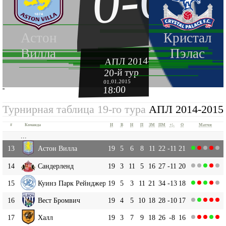
0-0
Астон
Кристал
Вилла
Пэлас
АПЛ 2014-2015
20-й тур
01.01.2015
18:00
''
Турнирная таблица 19-го тура
АПЛ 2014-2015
#
Команда
И
В
Н
П
ЗМ
ПМ
+|-
О
Матчи
...
13
Астон Вилла
19
5
6
8
11
22
-11
21
14
Сандерленд
19
3
11
5
16
27
-11
20
15
Куинз Парк Рейнджерс
19
5
3
11
21
34
-13
18
16
Вест Бромвич
19
4
5
10
18
28
-10
17
17
Халл
19
3
7
9
18
26
-8
16