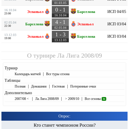
01.03.05
0 - 1
16.10.04
ИСП 04/05
Эспаньол
Барселона
23:00
16.10.04
4 - 1
02.05.04
ИСП 03/04
Барселона
Эспаньол
22:30
02.05.04
1 - 3
13.12.03
ИСП 03/04
Эспаньол
Барселона
19:00
13.12.03
О турнире
Ла Лига 2008/09
Турнир
|
Календарь матчей
Все туры сезона
Таблицы
|
|
|
Полная
Домашняя
Гостевая
Потерянные очки
Дополнительно
|
|
|
2007/08 <
Ла Лига 2008/09
> 2009/10
Все сезоны
31
Опрос:
Кто станет чемпионом России?