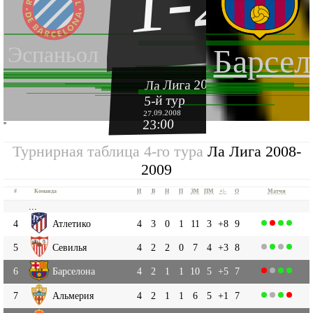
1-2
Эспаньол
Барсел
Ла Лига 2008-2009
5-й тур
27.09.2008
23:00
''
Турнирная таблица 4-го тура
Ла Лига 2008-
2009
#
Команда
И
В
Н
П
ЗМ
ПМ
+|-
О
Матчи
...
4
Атлетико
4
3
0
1
11
3
+8
9
5
Севилья
4
2
2
0
7
4
+3
8
6
Барселона
4
2
1
1
10
5
+5
7
7
Альмерия
4
2
1
1
6
5
+1
7