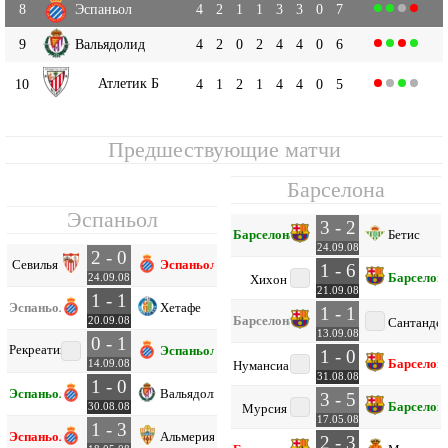
8
Эспаньол
4
2
1
1
3
3
0
7
9
Вальядолид
4
2
0
2
4
4
0
6
Атлетик Б
10
4
1
2
1
4
4
0
5
Предшествующие матчи
Барселона
Эспаньол
3 - 2
Барселона
Бетис
24.09.08
2 - 0
Севилья
Эспаньол
1 - 6
Барселон
24.09.08
Хихон
21.09.08
1 - 1
Эспаньол
Хетафе
1 - 1
Барселона
20.09.08
Сантанде
13.09.08
0 - 1
Рекреативо
Эспаньол
1 - 0
Барселон
14.09.08
Нумансиа
31.08.08
1 - 0
Эспаньол
Вальядолид
3 - 5
Барселон
30.08.08
Мурсия
17.05.08
1 - 3
Эспаньол
Альмерия
2 - 3