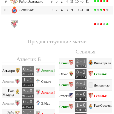
9
Райо Вальекано
9
3
2
4
11
16
-5
11
10
Эспаньол
9
2
4
3
9
10
-1
10
...
Атлетик Б
15
9
2
2
5
6
12
-6
8
Предшествующие матчи
Севилья
Атлетик Б
2 - 1
Севилья
Вильярреал
26.10.14
0 - 1
Альмерия
Атлетик Б
0 - 2
Эльче
Севилья
25.10.14
19.10.14
1 - 1
Атлетик Б
Сельта
4 - 1
Севилья
18.10.14
Депортиво
05.10.14
5 - 0
Реал
Атлетик Б
4 - 0
Мадрид
Атлетико
Севилья
05.10.14
27.09.14
0 - 0
Атлетик Б
Эйбар
1 - 0
Реал
Сосьедад
Севилья
27.09.14
24.09.14
2 - 1
Райо