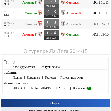
2 - 0
06.03.11
ИСП 10/11
Атлетик Б
Севилья
21:00
06.03.11
4 - 3
24.10.10
ИСП 10/11
Севилья
Атлетик Б
20:00
24.10.10
0 - 0
28.02.10
ИСП 09/10
Севилья
Атлетик Б
21:00
28.02.10
0 - 4
26.09.09
ИСП 09/10
Атлетик Б
Севилья
19:00
26.09.09
О турнире
Ла Лига 2014/15
Турнир
|
Календарь матчей
Все туры сезона
Таблицы
|
|
|
Полная
Домашняя
Гостевая
Потерянные очки
Дополнительно
|
|
|
2013/14 <
Ла Лига 2014/15
> 2015/16
Все сезоны
31
Опрос:
Кто станет чемпионом России?