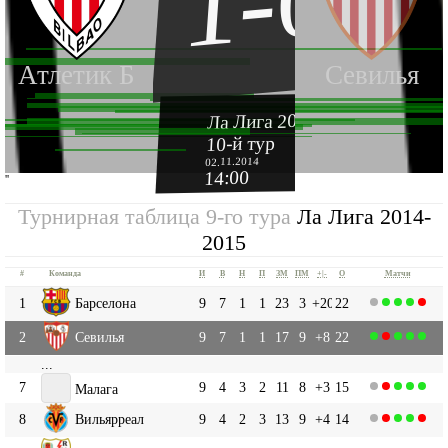
1-0
Атлетик Б
Севилья
Ла Лига 2014-2015
10-й тур
02.11.2014
14:00
''
Турнирная таблица 9-го тура
Ла Лига 2014-
2015
#
Команда
И
В
Н
П
ЗМ
ПМ
+|-
О
Матчи
1
Барселона
9
7
1
1
23
3
+20
22
2
Севилья
9
7
1
1
17
9
+8
22
...
7
9
4
3
2
11
8
+3
15
Малага
8
Вильярреал
9
4
2
3
13
9
+4
14