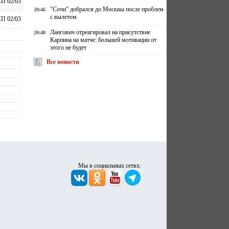
П 02/03
"Сочи" добрался до Москвы после проблем
20:46
с вылетом
П 02/03
Лангович отреагировал на присутствие
20:40
Карпина на матче: большей мотивации от
этого не будет
Все новости
Мы в социальных сетях: