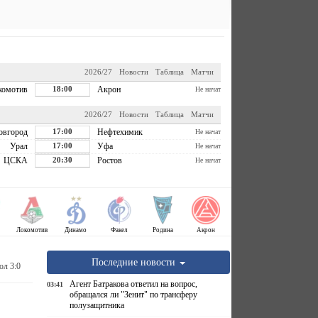
2026/27
Новости
Таблица
Матчи
комотив
18:00
Акрон
Не начат
2026/27
Новости
Таблица
Матчи
овгород
17:00
Нефтехимик
Не начат
Урал
17:00
Уфа
Не начат
ЦСКА
20:30
Ростов
Не начат
Локомотив
Динамо
Факел
Родина
Акрон
Последние новости
ол 3:0
Агент Батракова ответил на вопрос,
03:41
обращался ли "Зенит" по трансферу
полузащитника