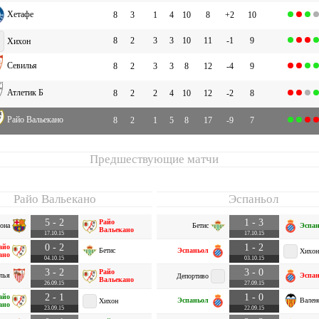
Хетафе
8
3
1
4
10
8
+2
10
8
2
3
3
10
11
-1
9
Хихон
Севилья
8
2
3
3
8
12
-4
9
Атлетик Б
8
2
2
4
10
12
-2
8
Райо Вальекано
8
2
1
5
8
17
-9
7
Предшествующие матчи
Райо Вальекано
Эспаньол
5 - 2
1 - 3
Райо
она
Бетис
Эспа
Вальекано
17.10.15
17.10.15
0 - 2
1 - 2
айо
Бетис
Эспаньол
Хихон
ано
04.10.15
03.10.15
3 - 2
3 - 0
Райо
лья
Эспа
Депортиво
Вальекано
26.09.15
27.09.15
2 - 1
1 - 0
айо
Эспаньол
Вален
Хихон
ано
23.09.15
22.09.15