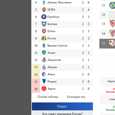
4
Динамо Махачкала
2
6
11
5
ЦСКА
2
4
12
6
Оренбург
2
3
13
7
Балтика
2
3
8
Рубин
2
3
14
9
Ростов
2
3
15
10
Крылья Советов
2
2
11
Ахмат
2
1
12
Локомотив
2
1
13
Динамо
2
1
Факел
2
0
14
Барсел
Родина
2
0
15
Акрон
2
0
16
Р
Вальек
Полная таблица
Календарь игр
Севи
Опрос:
Р
Вальек
Кто станет чемпионом России?