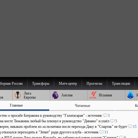
борная России
Трансферы
Матч-центр
Прогнозы
Трансляции
Лига
Англия
Испания
ов
Европы
Главные
Читаемые
К
стно о просьбе Батракова к руководству "Галатасарая" - источник
3
 на месте Тюкавина любый бы плюнул в руководство "Динамо" и ушёл
5
верен, никаких проблем из-за политики после перехода Даку в "Спартак" не будет
15
отказался переходить в "Зенит" ради другого клуба - источник
11
: в РПЛ лучше Даку только Кордоба, но албанец всё равно усилит "Спартак"
6