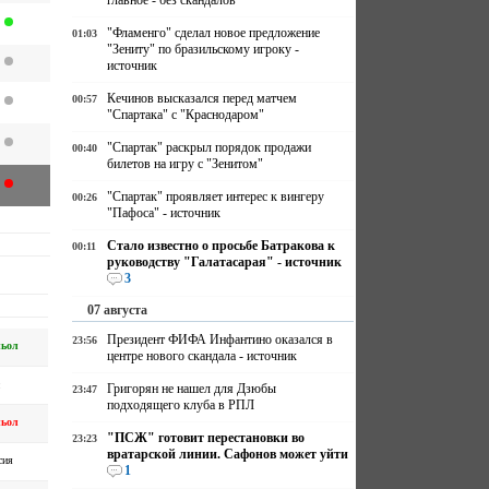
главное - без скандалов
"Фламенго" сделал новое предложение
01:03
"Зениту" по бразильскому игроку -
источник
Кечинов высказался перед матчем
00:57
"Спартака" с "Краснодаром"
"Спартак" раскрыл порядок продажи
00:40
билетов на игру с "Зенитом"
"Спартак" проявляет интерес к вингеру
00:26
"Пафоса" - источник
Стало известно о просьбе Батракова к
00:11
руководству "Галатасарая" - источник
3
07 августа
Президент ФИФА Инфантино оказался в
23:56
ньол
центре нового скандала - источник
Григорян не нашел для Дзюбы
23:47
подходящего клуба в РПЛ
ньол
"ПСЖ" готовит перестановки во
23:23
вратарской линии. Сафонов может уйти
сия
1