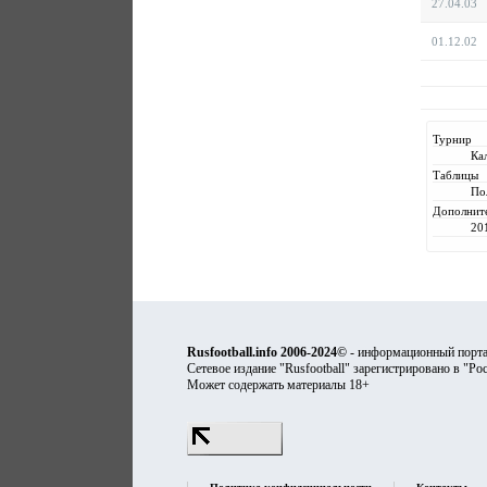
27.04.03
01.12.02
Турнир
Ка
Таблицы
По
Дополнит
20
Rusfootball.info 2006-2024©
- информационный порта
Сетевое издание "Rusfootball" зарегистрировано в "Ро
Может содержать материалы 18+