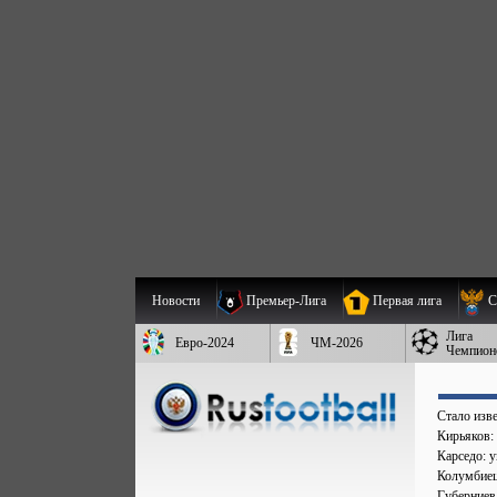
Новости
Премьер-Лига
Первая лига
С
Лига
Евро-2024
ЧМ-2026
Чемпион
Стало изве
Кирьяков:
Карседо: у
Колумбиец 
Губерниев