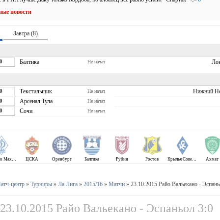
ные новости
Завтра (8)
0
Балтика
Ло
Не начат
0
Текстильщик
Нижний Н
Не начат
0
Арсенал Тула
Не начат
0
Сочи
Не начат
Динамо Махачкала
ЦСКА
Оренбург
Балтика
Рубин
Ростов
Крылья Советов
Ахмат
атч-центр
»
Турниры
»
Ла Лига
»
2015/16
»
Матчи
» 23.10.2015 Райо Вальекано - Эспань
23.10.2015 Райо Вальекано - Эспаньол 3:0