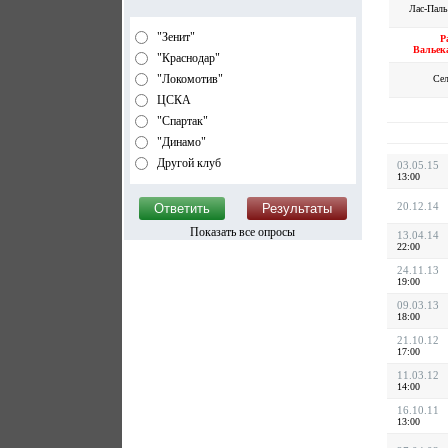
Лас-Паль
"Зенит"
Р
Вальек
"Краснодар"
"Локомотив"
Сел
ЦСКА
"Спартак"
"Динамо"
Другой клуб
03.05.15
13:00
20.12.14
Показать все опросы
13.04.14
22:00
24.11.13
19:00
09.03.13
18:00
21.10.12
17:00
11.03.12
14:00
16.10.11
13:00