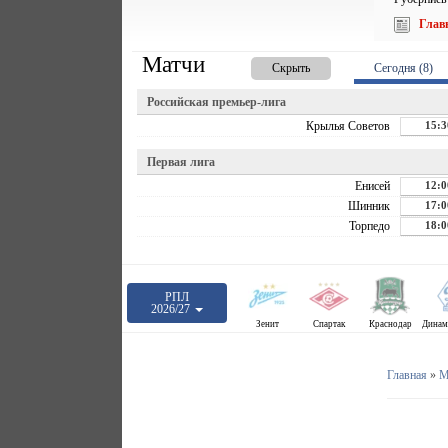
Глав
Матчи
Скрыть
Сегодня (8)
Российская премьер-лига
Крылья Советов
15:3
Первая лига
Енисей
12:0
Шинник
17:0
Торпедо
18:0
РПЛ
2026/27
Зенит
Спартак
Краснодар
Главная
»
М