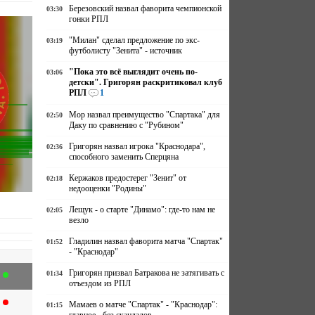
Березовский назвал фаворита чемпионской
03:30
гонки РПЛ
"Милан" сделал предложение по экс-
03:19
футболисту "Зенита" - источник
"Пока это всё выглядит очень по-
03:06
детски". Григорян раскритиковал клуб
РПЛ
1
Мор назвал преимущество "Спартака" для
02:50
Даку по сравнению с "Рубином"
Григорян назвал игрока "Краснодара",
02:36
способного заменить Сперцяна
Кержаков предостерег "Зенит" от
02:18
недооценки "Родины"
Лещук - о старте "Динамо": где-то нам не
02:05
везло
Гладилин назвал фаворита матча "Спартак"
01:52
- "Краснодар"
Григорян призвал Батракова не затягивать с
01:34
отъездом из РПЛ
Мамаев о матче "Спартак" - "Краснодар":
01:15