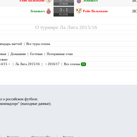
Райо Вальекано
Эспаньол
ИС
27.04.03
3 - 1
Эспаньол
Райо Вальекано
ИС
01.12.02
О турнире
Ла Лига 2015/16
лендарь матчей
|
Все туры сезона
лная
|
Домашняя
|
Гостевая
|
Потерянные очки
ельно
14/15 <
|
Ла Лига 2015/16
|
> 2016/17
|
Все сезоны
31
л о российском футболе.
скомнадзоре" (
выходные данные
).