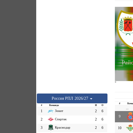
Рай
''
Россия
РПЛ
2026/27
#
Кома
#
Команда
И
О
...
1
Зенит
2
6
9
2
Спартак
2
6
3
Краснодар
2
6
10