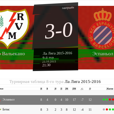
завершён
3-0
о Вальекано
Эспаньол
Ла Лига 2015-2016
9-й тур
23.10.2015
21:30
Турнирная таблица 8-го тура
Ла Лига 2015-2016
нда
И
В
Н
П
ЗМ
ПМ
+|-
О
Матчи
Эспаньол
8
4
0
4
10
17
-7
12
Бетис
8
3
2
3
8
12
-4
11