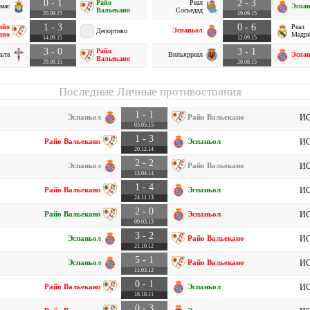
0 - 1
2 - 3
Райо
Реал
мас
Эспа
Вальекано
Сосьедад
20.09.15
19.09.15
1 - 3
0 - 6
айо
Реал
Эспаньол
Депортиво
ано
Мадр
14.09.15
12.09.15
3 - 0
3 - 1
Райо
ьта
Вильярреал
Эспа
Вальекано
29.08.15
28.08.15
Последние Личные противостояния
1 - 1
Эспаньол
Райо Вальекано
ИС
03.05.15
1 - 3
Райо Вальекано
Эспаньол
ИС
20.12.14
2 - 2
Эспаньол
Райо Вальекано
ИС
13.04.14
1 - 4
Райо Вальекано
Эспаньол
ИС
24.11.13
2 - 0
Райо Вальекано
Эспаньол
ИС
09.03.13
3 - 2
Эспаньол
Райо Вальекано
ИС
21.10.12
5 - 1
Эспаньол
Райо Вальекано
ИС
11.03.12
0 - 1
Райо Вальекано
Эспаньол
ИС
16.10.11
0 - 3