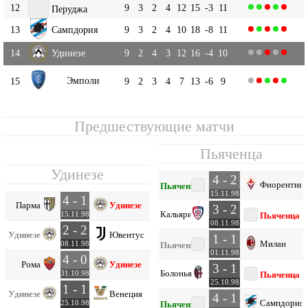
12
9
3
2
4
12
15
-3
11
Перуджа
13
Сампдория
9
3
2
4
10
18
-8
11
14
Удинезе
9
2
4
3
12
16
-4
10
Эмполи
15
9
2
3
4
7
13
-6
9
Предшествующие матчи
Пьяченца
Удинезе
4 - 2
Фиорентина
Пьяченца
15.11.98
4 - 1
Парма
Удинезе
3 - 2
Кальяри
15.11.98
Пьяченца
08.11.98
2 - 2
Удинезе
Ювентус
1 - 1
Милан
08.11.98
Пьяченца
01.11.98
4 - 0
Рома
Удинезе
3 - 1
Болонья
31.10.98
Пьяченца
25.10.98
1 - 1
Удинезе
Венеция
4 - 1
Сампдория
25.10.98
Пьяченца