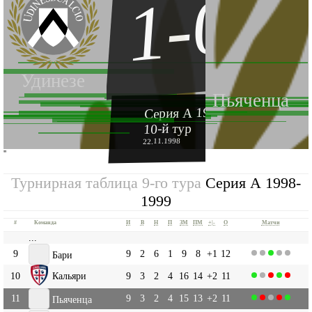
1-0
Удинезе
Пьяченца
Серия А 1998-1999
10-й тур
22.11.1998
''
Турнирная таблица 9-го тура
Серия А 1998-
1999
#
Команда
И
В
Н
П
ЗМ
ПМ
+|-
О
Матчи
...
9
9
2
6
1
9
8
+1
12
Бари
10
Кальяри
9
3
2
4
16
14
+2
11
11
9
3
2
4
15
13
+2
11
Пьяченца