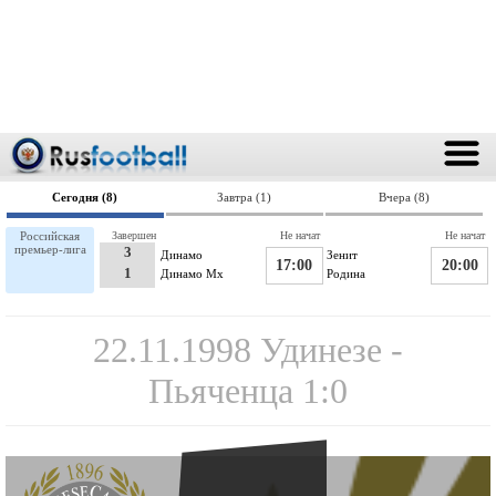
Сегодня (8)
Завтра (1)
Вчера (8)
Российская
Завершен
Не начат
Не начат
премьер-лига
3
Динамо
Зенит
17:00
20:00
1
Динамо Мх
Родина
22.11.1998 Удинезе -
Пьяченца 1:0