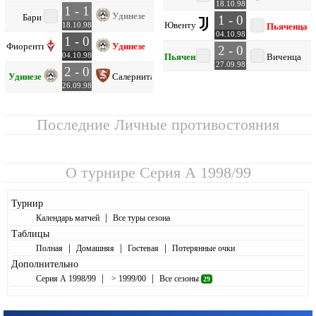
18.10.98
1 - 1
Удинезе
Бари
1 - 0
Ювентус
18.10.98
Пьяченца
04.10.98
1 - 0
Фиорентина
Удинезе
2 - 0
04.10.98
Пьяченца
Виченца
27.09.98
2 - 0
Удинезе
Салернитана
26.09.98
Последние Личные противостояния
О турнире
Серия А 1998/99
Турнир
|
Календарь матчей
Все туры сезона
Таблицы
|
|
|
Полная
Домашняя
Гостевая
Потерянные очки
Дополнительно
|
|
Серия А 1998/99
> 1999/00
Все сезоны
29