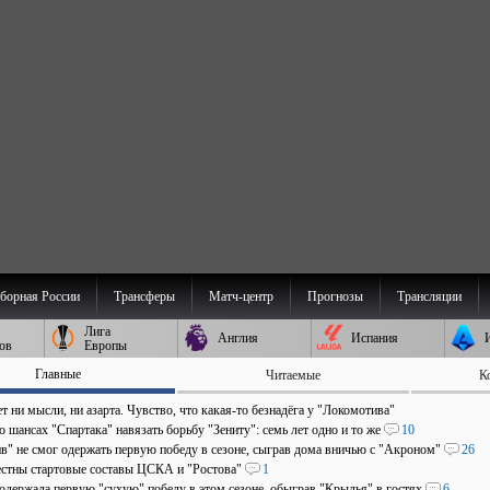
борная России
Трансферы
Матч-центр
Прогнозы
Трансляции
Лига
Англия
Испания
ов
Европы
Главные
Читаемые
К
т ни мысли, ни азарта. Чувство, что какая-то безнадёга у "Локомотива"
о шансах "Спартака" навязать борьбу "Зениту": семь лет одно и то же
10
в" не смог одержать первую победу в сезоне, сыграв дома вничью с "Акроном"
26
естны стартовые составы ЦСКА и "Ростова"
1
 одержала первую "сухую" победу в этом сезоне, обыграв "Крылья" в гостях
6