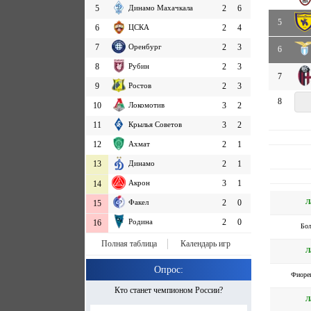
5
Динамо Махачкала
2
6
5
6
ЦСКА
2
4
7
Оренбург
2
3
6
8
Рубин
2
3
7
9
Ростов
2
3
8
10
Локомотив
3
2
11
Крылья Советов
3
2
12
Ахмат
2
1
13
Динамо
2
1
Акрон
3
1
14
Л
Факел
2
0
15
Родина
2
0
16
Бо
Полная таблица
Календарь игр
Л
Опрос:
Фиоре
Кто станет чемпионом России?
Л