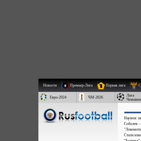
Новости
Премьер-Лига
Первая лига
С
Лига
Евро-2024
ЧМ-2026
Чемпион
Наумов: не
Соболев - 
"Локомоти
Стали изв
"Балтика"