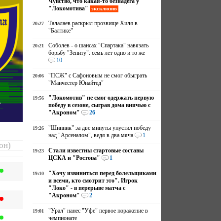
Чувство, что какая-то безнадёга у
"Локомотива"
эксклюзив
Талалаев раскрыл прозвище Хиля в
20:27
"Балтике"
Соболев - о шансах "Спартака" навязать
20:21
борьбу "Зениту": семь лет одно и то же
10
"ПСЖ" с Сафоновым не смог обыграть
20:06
"Манчестер Юнайтед"
о
"Локомотив" не смог одержать первую
19:56
победу в сезоне, сыграв дома вничью с
"Акроном"
26
"Шинник" за две минуты упустил победу
19:26
над "Арсеналом", ведя в два мяча
1
он)
Стали известны стартовые составы
19:23
ЦСКА и "Ростова"
1
"Хочу извиниться перед болельщиками
19:10
и всеми, кто смотрит это". Игрок
"Локо" - в перерыве матча с
"Акроном"
2
"Урал" нанес "Уфе" первое поражение в
19:01
чемпионате