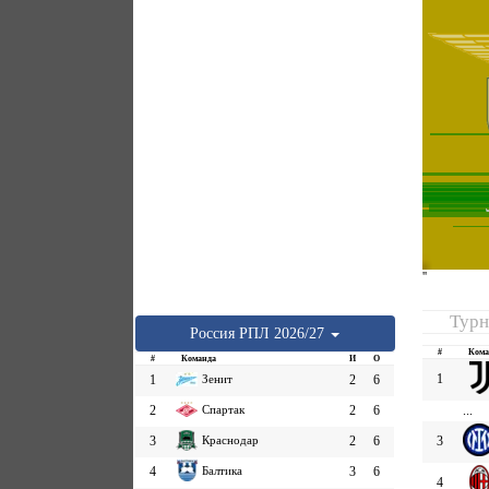
''
Турн
Россия
РПЛ
2026/27
#
Кома
#
Команда
И
О
1
1
Зенит
2
6
2
Спартак
2
6
...
3
Краснодар
2
6
3
4
Балтика
3
6
4