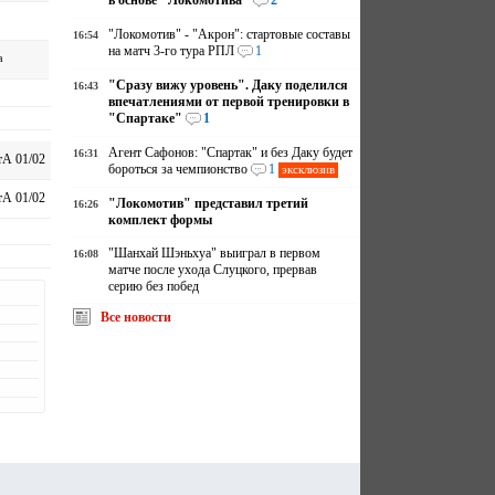
в основе "Локомотива"
2
"Локомотив" - "Акрон": стартовые составы
16:54
на матч 3-го тура РПЛ
1
а
"Сразу вижу уровень". Даку поделился
16:43
впечатлениями от первой тренировки в
"Спартаке"
1
Агент Сафонов: "Спартак" и без Даку будет
16:31
А 01/02
бороться за чемпионство
1
эксклюзив
А 01/02
"Локомотив" представил третий
16:26
комплект формы
"Шанхай Шэньхуа" выиграл в первом
16:08
матче после ухода Слуцкого, прервав
серию без побед
Все новости