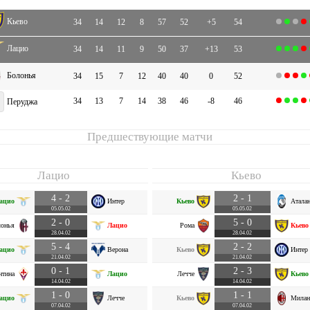
Кьево
34
14
12
8
57
52
+5
54
Лацио
34
14
11
9
50
37
+13
53
Болонья
34
15
7
12
40
40
0
52
34
13
7
14
38
46
-8
46
Перуджа
Предшествующие матчи
Лацио
Кьево
4 - 2
2 - 1
ацио
Интер
Кьево
Аталан
05.05.02
05.05.02
2 - 0
5 - 0
лонья
Лацио
Рома
Кьево
28.04.02
28.04.02
5 - 4
2 - 2
ацио
Верона
Кьево
Интер
21.04.02
21.04.02
0 - 1
2 - 3
нтина
Лацио
Лечче
Кьево
14.04.02
14.04.02
1 - 0
1 - 1
ацио
Лечче
Кьево
Милан
07.04.02
07.04.02