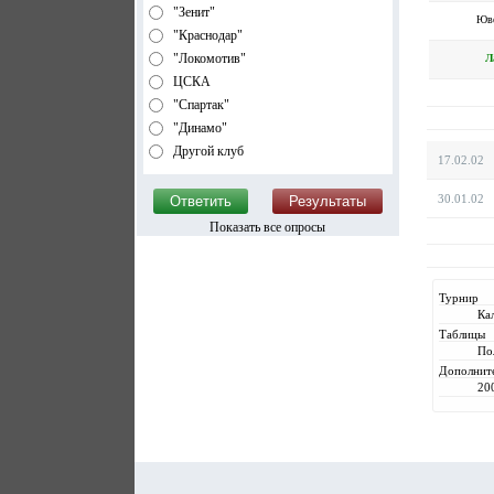
"Зенит"
Юве
"Краснодар"
"Локомотив"
Л
ЦСКА
"Спартак"
"Динамо"
Другой клуб
17.02.02
30.01.02
Показать все опросы
Турнир
Ка
Таблицы
По
Дополнит
20