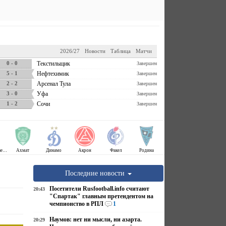
2026/27
Новости
Таблица
Матчи
0 - 0
Текстильщик
Завершен
5 - 1
Нефтехимик
Завершен
2 - 2
Арсенал Тула
Завершен
3 - 0
Уфа
Завершен
1 - 2
Сочи
Завершен
Крылья Советов
Ахмат
Динамо
Акрон
Факел
Родина
Последние новости
Посетители Rusfootball.info считают
20:43
"Спартак" главным претендентом на
чемпионство в РПЛ
1
Наумов: нет ни мысли, ни азарта.
20:29