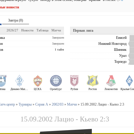
ные новости
Завтра (8)
2026/27
Новости
Таблица
Матчи
Первая лига
ика
Енисей
Завершен
он
Нижний Новгород
Завершен
ов
Шинник
1 тайм
Урал
Торпедо
лтика
Динамо Махачкала
ЦСКА
Оренбург
Рубин
Ростов
Локомотив
атч-центр
»
Турниры
»
Серия А
»
2002/03
»
Матчи
» 15.09.2002 Лацио - Кьево 2:3
15.09.2002 Лацио - Кьево 2:3