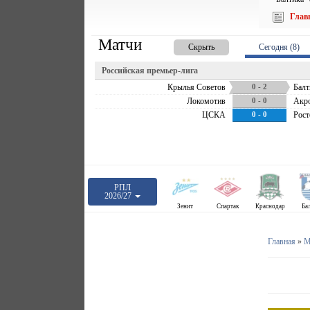
Глав
Матчи
Скрыть
Сегодня (8)
Российская премьер-лига
Крылья Советов
0 - 2
Балт
Локомотив
0 - 0
Акр
ЦСКА
0 - 0
Рост
РПЛ
2026/27
Зенит
Спартак
Краснодар
Ба
Главная
»
М