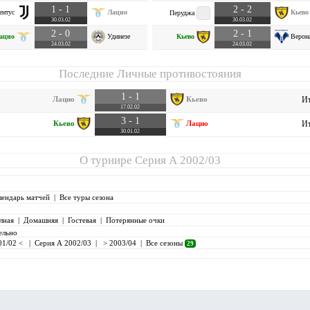
1 - 1
2 - 2
нтус
Лацио
Кьево
Перуджа
30.03.02
30.03.02
2 - 0
2 - 1
ацио
Удинезе
Кьево
Верон
24.03.02
24.03.02
Последние Личные противостояния
1 - 1
Лацио
Кьево
Ит
17.02.02
3 - 1
Кьево
Лацио
Ит
30.01.02
О турнире
Серия А 2002/03
лендарь матчей
|
Все туры сезона
лная
|
Домашняя
|
Гостевая
|
Потерянные очки
ельно
01/02 <
|
Серия А 2002/03
|
> 2003/04
|
Все сезоны
29