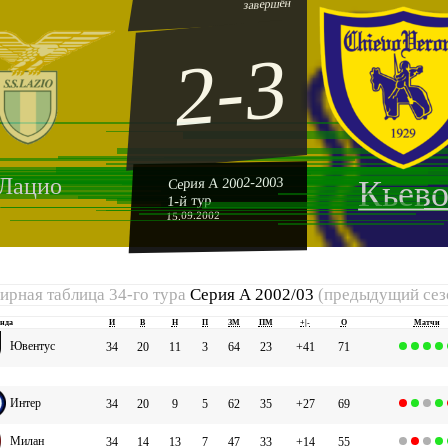
завершён
2-3
Лацио
Серия А 2002-2003
Кьев
1-й тур
15.09.2002
ирная таблица 34-го тура
Серия А 2002/03
(предыдущий сез
нда
И
В
Н
П
ЗМ
ПМ
+|-
О
Матчи
Ювентус
34
20
11
3
64
23
+41
71
Интер
34
20
9
5
62
35
+27
69
Милан
34
14
13
7
47
33
+14
55