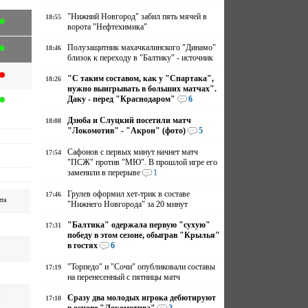
"Нижний Новгород" забил пять мячей в
18:55
ворота "Нефтехимика"
Полузащитник махачкалинского "Динамо"
18:46
близок к переходу в "Балтику" - источник
"С таким составом, как у "Спартака",
18:26
нужно выигрывать в больших матчах".
Даку - перед "Краснодаром"
6
Дзюба и Слуцкий посетили матч
18:08
"Локомотив" - "Акрон" (фото)
5
Сафонов с первых минут начнет матч
17:54
"ПСЖ" против "МЮ". В прошлой игре его
заменили в перерыве
1
Грулев оформил хет-трик в составе
17:46
та
"Нижнего Новгорода" за 20 минут
"Балтика" одержала первую "сухую"
17:31
победу в этом сезоне, обыграв "Крылья"
в гостях
6
"Торпедо" и "Сочи" опубликовали составы
17:19
на перенесенный с пятницы матч
Сразу два молодых игрока дебютируют
17:10