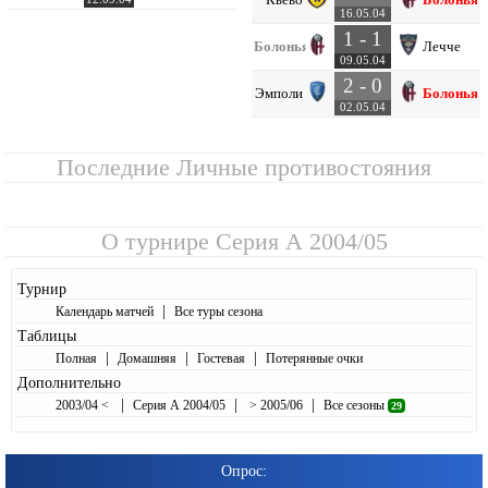
16.05.04
1 - 1
Болонья
Лечче
09.05.04
2 - 0
Эмполи
Болонья
02.05.04
Последние Личные противостояния
О турнире
Серия А 2004/05
Турнир
|
Календарь матчей
Все туры сезона
Таблицы
|
|
|
Полная
Домашняя
Гостевая
Потерянные очки
Дополнительно
|
|
|
2003/04 <
Серия А 2004/05
> 2005/06
Все сезоны
29
Опрос: