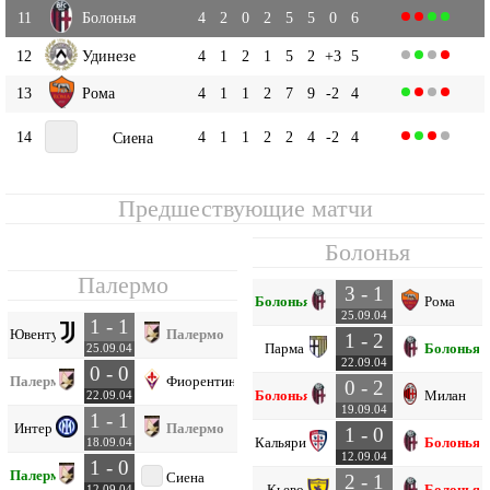
11
Болонья
4
2
0
2
5
5
0
6
12
Удинезе
4
1
2
1
5
2
+3
5
13
Рома
4
1
1
2
7
9
-2
4
14
4
1
1
2
2
4
-2
4
Сиена
Предшествующие матчи
Болонья
Палермо
3 - 1
Болонья
Рома
25.09.04
1 - 1
Ювентус
Палермо
1 - 2
Парма
Болонья
25.09.04
22.09.04
0 - 0
Палермо
Фиорентина
0 - 2
Болонья
Милан
22.09.04
19.09.04
1 - 1
Интер
Палермо
1 - 0
Кальяри
Болонья
18.09.04
12.09.04
1 - 0
Палермо
Сиена
2 - 1
Кьево
Болонья
12.09.04