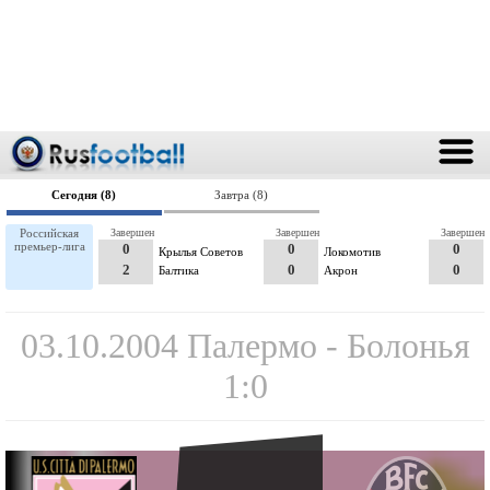
Сегодня (8)
Завтра (8)
Российская
Завершен
Завершен
Завершен
премьер-лига
0
0
0
Крылья Советов
Локомотив
2
0
0
Балтика
Акрон
03.10.2004 Палермо - Болонья
1:0