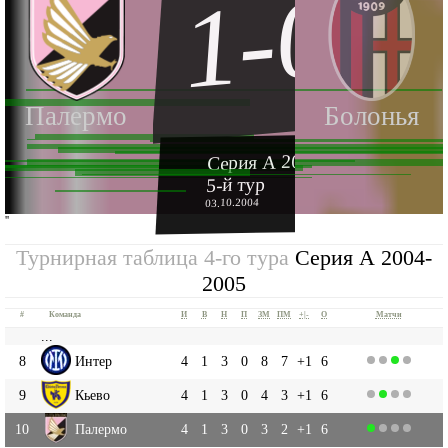
1-0
Палермо
Болонья
Серия А 2004-2005
5-й тур
03.10.2004
''
Турнирная таблица 4-го тура
Серия А 2004-
2005
#
Команда
И
В
Н
П
ЗМ
ПМ
+|-
О
Матчи
...
8
Интер
4
1
3
0
8
7
+1
6
9
Кьево
4
1
3
0
4
3
+1
6
10
Палермо
4
1
3
0
3
2
+1
6