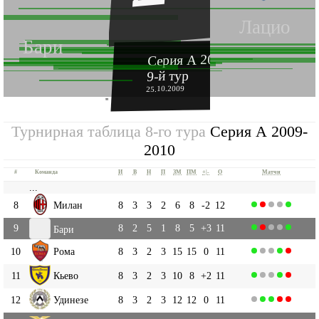
Лацио
Бари
Серия А 2009-2010
9-й тур
25.10.2009
''
Турнирная таблица 8-го тура
Серия А 2009-
2010
#
Команда
И
В
Н
П
ЗМ
ПМ
+|-
О
Матчи
...
8
Милан
8
3
3
2
6
8
-2
12
9
8
2
5
1
8
5
+3
11
Бари
10
Рома
8
3
2
3
15
15
0
11
11
Кьево
8
3
2
3
10
8
+2
11
12
Удинезе
8
3
2
3
12
12
0
11