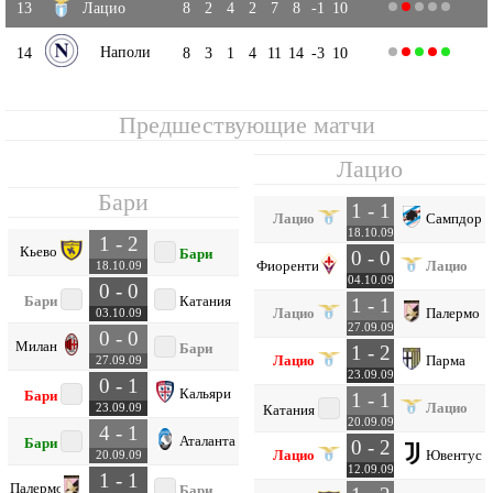
13
Лацио
8
2
4
2
7
8
-1
10
Наполи
14
8
3
1
4
11
14
-3
10
Предшествующие матчи
Лацио
Бари
1 - 1
Лацио
Сампдори
18.10.09
1 - 2
Кьево
Бари
0 - 0
Фиорентина
Лацио
18.10.09
04.10.09
0 - 0
Бари
Катания
1 - 1
Лацио
Палермо
03.10.09
27.09.09
0 - 0
Милан
Бари
1 - 2
Лацио
Парма
27.09.09
23.09.09
0 - 1
Кальяри
Бари
1 - 1
Лацио
23.09.09
Катания
20.09.09
4 - 1
Аталанта
Бари
0 - 2
Лацио
Ювентус
20.09.09
12.09.09
1 - 1
Палермо
Бари