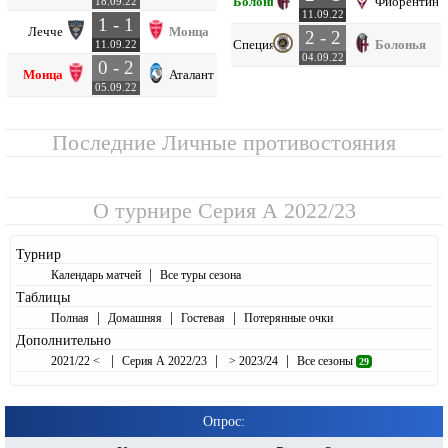
Болонья
Фиорентина
18.09.22
11.09.22
1 - 1
Лечче
Монца
2 - 2
Специя
Болонья
11.09.22
04.09.22
0 - 2
Монца
Аталанта
05.09.22
Последние Личные противостояния
О турнире
Серия А 2022/23
Турнир
|
Календарь матчей
Все туры сезона
Таблицы
|
|
|
Полная
Домашняя
Гостевая
Потерянные очки
Дополнительно
|
|
|
2021/22 <
Серия А 2022/23
> 2023/24
Все сезоны
29
Опрос: