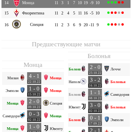
14
Монца
11
3
1
7
10
19
-9
10
15
Фиорентина
11
2
4
5
11
16
-5
10
Специя
16
11
2
3
6
9
20
-11
9
Предшествующие матчи
Болонья
Монца
2 - 0
Болонья
Лечче
23.10.22
4 - 1
Милан
Монца
3 - 2
Наполи
Болонья
22.10.22
16.10.22
1 - 0
Эмполи
Монца
1 - 1
Болонья
Сампдория
15.10.22
08.10.22
2 - 0
Монца
Специя
3 - 0
Ювентус
Болонья
09.10.22
02.10.22
0 - 3
Сампдория
Монца
0 - 1
Болонья
Эмполи
02.10.22
17.09.22
1 - 0
Монца
Ювентус
2 - 1