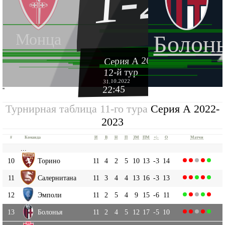
1-2
Монца
Болон
Серия А 2022-2023
12-й тур
31.10.2022
22:45
''
Турнирная таблица 11-го тура
Серия А 2022-
2023
#
Команда
И
В
Н
П
ЗМ
ПМ
+|-
О
Матчи
...
10
Торино
11
4
2
5
10
13
-3
14
11
Салернитана
11
3
4
4
13
16
-3
13
12
Эмполи
11
2
5
4
9
15
-6
11
13
Болонья
11
2
4
5
12
17
-5
10