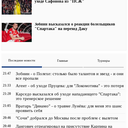
уходе Сафонова из "ПСЖ"
Зобнин высказался о реакции болельщиков
"Спартака" на переход Даку
Последние новости
Главные
Турниры
21:47
Зобнин - о Полехе: столько было талантов и звезд - и они
все пропали
21:33
Агент - об уходе Пруцева: для "Локомотива" - это потеря
21:20
Карседо высказался об уходе нападающего "Спартака":
это тренерское решение
21:05
Вратарь "Динамо" - о травме Лунёва: для меня это шанс
проявить себя
20:46
"Сочи" добрался до Москвы после проблем с вылетом
20:40
Лангович отреагировал на присутствие Карпина на