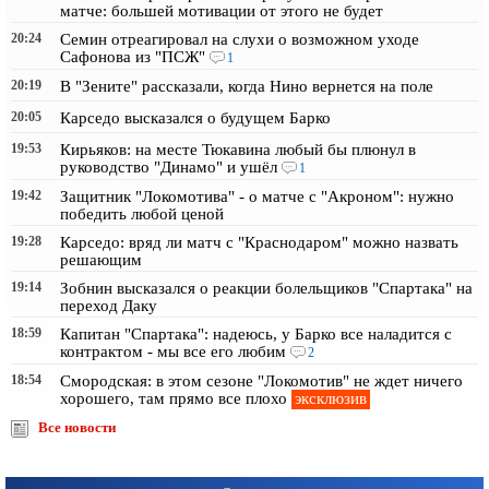
матче: большей мотивации от этого не будет
20:24
Семин отреагировал на слухи о возможном уходе
Сафонова из "ПСЖ"
1
20:19
В "Зените" рассказали, когда Нино вернется на поле
20:05
Карседо высказался о будущем Барко
19:53
Кирьяков: на месте Тюкавина любый бы плюнул в
руководство "Динамо" и ушёл
1
19:42
Защитник "Локомотива" - о матче с "Акроном": нужно
победить любой ценой
19:28
Карседо: вряд ли матч с "Краснодаром" можно назвать
решающим
19:14
Зобнин высказался о реакции болельщиков "Спартака" на
переход Даку
18:59
Капитан "Спартака": надеюсь, у Барко все наладится с
контрактом - мы все его любим
2
18:54
Смородская: в этом сезоне "Локомотив" не ждет ничего
эксклюзив
хорошего, там прямо все плохо
Все новости