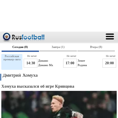
Сегодня (8)
Завтра (1)
Вчера (8)
Российская
Не начат
Не начат
Не начат
премьер-лига
Динамо
Зенит
14:30
17:00
20:00
Динамо Мх
Родина
Дмитрий Хомуха
Хомуха высказался об игре Кривцова