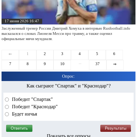
17 июня 2026 16:47
Заслуженный тренер России Дмитрий Хомуха в интервью Rusfootball.info
высказался о словах Лионеля Месси про травму, а также оценил
официальные мячи мундиаля.
1
2
3
4
5
6
⇐
...
7
8
9
10
37
⇒
Опрос:
Как сыграют "Спартак" и "Краснодар"?
Победит "Спартак"
Победит "Краснодар"
Будет ничья
Показать все опросы