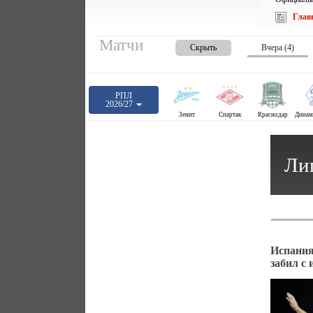
Глав
Матчи
Скрыть
Вчера (4)
РПЛ
2026/27
Зенит
Спартак
Краснодар
Ли
Испания
забил с