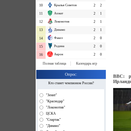
10
Крылья Советов
2
2
11
Ахмат
2
1
12
Локомотив
2
1
13
Динамо
2
1
Факел
2
0
14
Родина
2
0
15
Акрон
2
0
16
Полная таблица
Календарь игр
Опрос:
BBC: р
Ирланди
Кто станет чемпионом России?
"Зенит"
"Краснодар"
"Локомотив"
ЦСКА
"Спартак"
"Динамо"