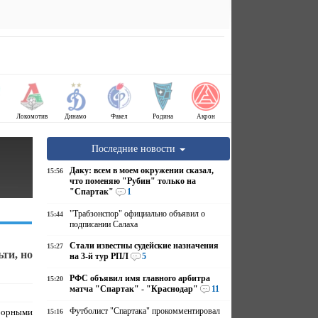
Локомотив
Динамо
Факел
Родина
Акрон
Последние новости
Даку: всем в моем окружении сказал,
15:56
что поменяю "Рубин" только на
"Спартак"
1
"Трабзонспор" официально объявил о
15:44
подписании Салаха
Стали известны судейские назначения
15:27
ти, но
на 3-й тур РПЛ
5
РФС объявил имя главного арбитра
15:20
матча "Спартак" - "Краснодар"
11
Футболист "Спартака" прокомментировал
борными
15:16