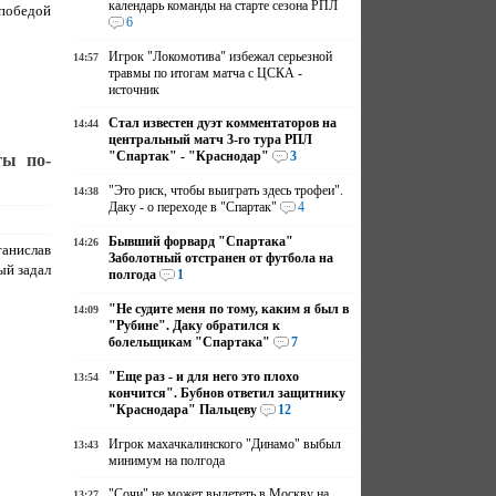
календарь команды на старте сезона РПЛ
обедой
6
Игрок "Локомотива" избежал серьезной
14:57
травмы по итогам матча с ЦСКА -
источник
Стал известен дуэт комментаторов на
14:44
центральный матч 3-го тура РПЛ
"Спартак" - "Краснодар"
3
ты по-
"Это риск, чтобы выиграть здесь трофеи".
14:38
Даку - о переходе в "Спартак"
4
Бывший форвард "Спартака"
14:26
анислав
Заболотный отстранен от футбола на
ый задал
полгода
1
"Не судите меня по тому, каким я был в
14:09
"Рубине". Даку обратился к
болельщикам "Спартака"
7
"Еще раз - и для него это плохо
13:54
кончится". Бубнов ответил защитнику
"Краснодара" Пальцеву
12
Игрок махачкалинского "Динамо" выбыл
13:43
минимум на полгода
"Сочи" не может вылететь в Москву на
13:27