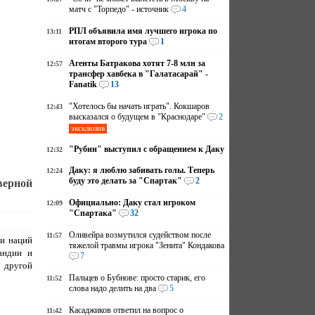
матч с "Торпедо" - источник
4
РПЛ объявила имя лучшего игрока по
13:11
итогам второго тура
1
Агенты Батракова хотят 7-8 млн за
12:57
трансфер хавбека в "Галатасарай" -
Fanatik
13
"Хотелось бы начать играть". Кокшаров
12:43
высказался о будущем в "Краснодаре"
2
эксклюзив
"Рубин" выступил с обращением к Даку
12:32
Даку: я люблю забивать голы. Теперь
12:24
буду это делать за "Спартак"
2
ерной
Официально: Даку стал игроком
12:09
"Спартака"
32
Оливейра возмутился судейством после
11:57
и наций
тяжелой травмы игрока "Зенита" Кондакова
андии и
7
 другой
Пальцев о Бубнове: просто старик, его
11:52
слова надо делить на два
5
Касаджиков ответил на вопрос о
11:42