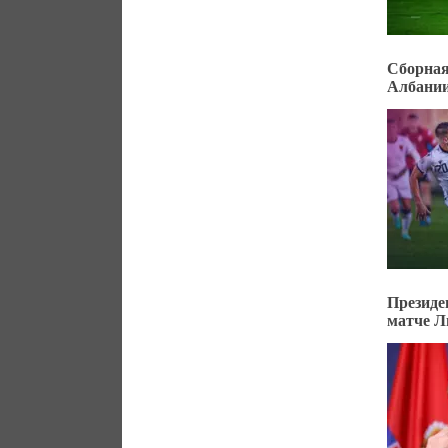
Сборная
Албани
Президе
матче Л