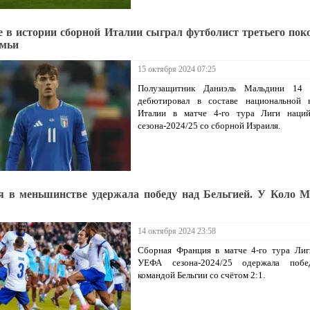
 в истории сборной Италии сыграл футболист третьего пок
емьи
15 октября 2024 07:25
Полузащитник Даниэль Мальдини 14 
дебютировал в составе национальной 
Италии в матче 4-го тура Лиги нац
сезона-2024/25 со сборной Израиля.
 в меньшинстве удержала победу над Бельгией. У Коло М
14 октября 2024 23:58
Сборная Франция в матче 4-го тура Лиг
УЕФА сезона-2024/25 одержала поб
командой Бельгии со счётом 2:1.