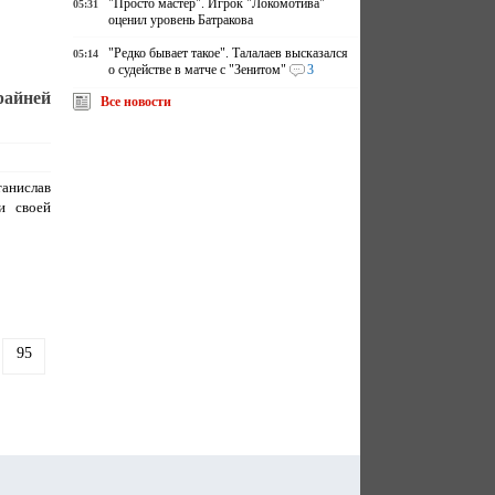
"Просто мастер". Игрок "Локомотива"
05:31
оценил уровень Батракова
"Редко бывает такое". Талалаев высказался
05:14
о судействе в матче с "Зенитом"
3
райней
Все новости
анислав
и своей
95