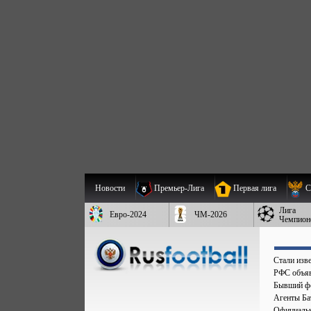
Новости
Премьер-Лига
Первая лига
С
Лига
Евро-2024
ЧМ-2026
Чемпион
Стали изве
РФС объяв
Бывший фо
Агенты Бат
Официальн