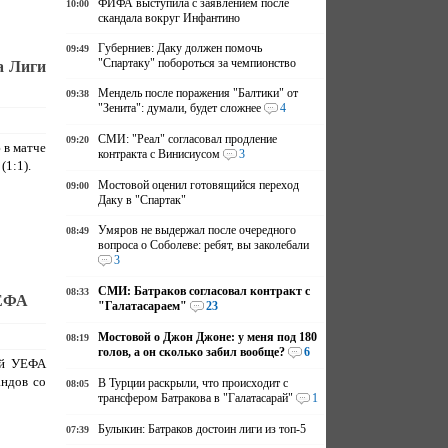
ФИФА выступила с заявлением после
10:00
скандала вокруг Инфантино
Губерниев: Даку должен помочь
09:49
"Спартаку" побороться за чемпионство
а Лиги
Мендель после поражения "Балтики" от
09:38
"Зенита": думали, будет сложнее
4
СМИ: "Реал" согласовал продление
09:20
 в матче
контракта с Винисиусом
3
(1:1).
Мостовой оценил готовящийся переход
09:00
Даку в "Спартак"
Умяров не выдержал после очередного
08:49
вопроса о Соболеве: ребят, вы заколебали
3
СМИ: Батраков согласовал контракт с
08:33
УЕФА
"Галатасараем"
23
Мостовой о Джон Джоне: у меня под 180
08:19
голов, а он сколько забил вообще?
6
ий УЕФА
андов со
В Турции раскрыли, что происходит с
08:05
трансфером Батракова в "Галатасарай"
1
Булыкин: Батраков достоин лиги из топ-5
07:39