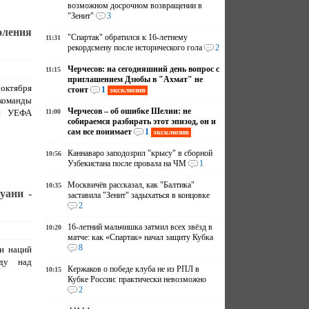
возможном досрочном возвращении в
"Зенит"
3
оления
"Спартак" обратился к 16-летнему
11:31
рекордсмену после исторического гола
2
Черчесов: на сегодняшний день вопрос с
11:15
приглашением Дзюбы в "Ахмат" не
октября
стоит
1
эксклюзив
команды
Черчесов – об ошибке Шелии: не
ий УЕФА
11:00
собираемся разбирать этот эпизод, он и
сам все понимает
1
эксклюзив
Каннаваро заподозрил "крысу" в сборной
10:56
Узбекистана после провала на ЧМ
1
Москвичёв рассказал, как "Балтика"
10:35
уани -
заставила "Зенит" задыхаться в концовке
2
16-летний мальчишка затмил всех звёзд в
10:20
матче: как «Спартак» начал защиту Кубка
8
и наций
еду над
Кержаков о победе клуба не из РПЛ в
10:15
Кубке России: практически невозможно
2