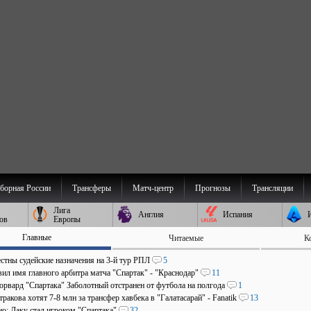
борная России
Трансферы
Матч-центр
Прогнозы
Трансляции
Лига
Англия
Испания
ов
Европы
Главные
Читаемые
К
стны судейские назначения на 3-й тур РПЛ
5
ил имя главного арбитра матча "Спартак" - "Краснодар"
11
рвард "Спартака" Заболотный отстранен от футбола на полгода
1
ракова хотят 7-8 млн за трансфер хавбека в "Галатасарай" - Fanatik
13
о: Даку стал игроком "Спартака"
32