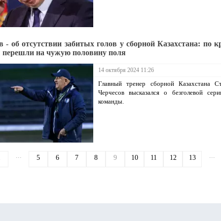
в - об отсутствии забитых голов у сборной Казахстана: по к
 перешли на чужую половину поля
14 октября 2024 11:26
Главный тренер сборной Казахстана Ст
Черчесов высказался о безголевой сери
команды.
...
...
1
5
6
7
8
9
10
11
12
13