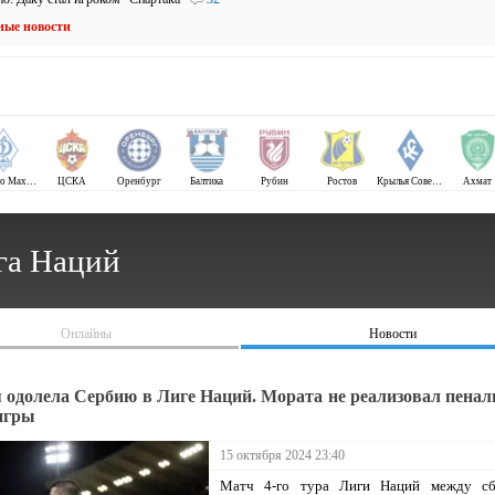
ные новости
Динамо Махачкала
ЦСКА
Оренбург
Балтика
Рубин
Ростов
Крылья Советов
Ахмат
га Наций
Онлайны
Новости
 одолела Сербию в Лиге Наций. Мората не реализовал пеналь
 игры
15 октября 2024 23:40
Матч 4-го тура Лиги Наций между с