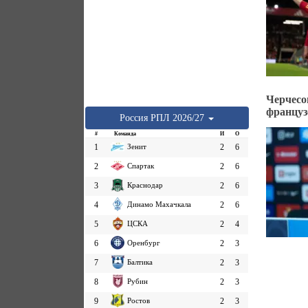
Черчесо
француз
Россия
РПЛ
2026/27
#
Команда
И
О
1
Зенит
2
6
2
Спартак
2
6
3
Краснодар
2
6
4
Динамо Махачкала
2
6
5
ЦСКА
2
4
6
Оренбург
2
3
7
Балтика
2
3
8
Рубин
2
3
9
Ростов
2
3