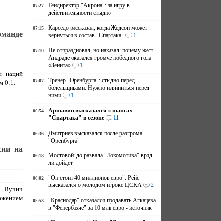
Гендиректор "Акрона": за игру в
07:27
действительности стыдно
Карседо рассказал, когда Жедсон может
07:15
оманде
вернуться в состав "Спартака"
1
Не отпраздновал, но наказал: почему жест
07:10
Андраде оказался громче победного гола
«Зенита»
1
и наций
Тренер "Оренбурга": стыдно перед
07:07
 0:1.
болельщиками. Нужно извиниться перед
ними
1
Аршавин высказался о шансах
06:54
"Спартака" в сезоне
11
Дмитриев высказался после разгрома
06:36
"Оренбурга"
сии на
Мостовой: до развала "Локомотива" вряд
06:18
ли дойдет
"Он стоит 40 миллионов евро". Рейс
06:02
высказался о молодом игроке ЦСКА
2
 Вучич
жением
"Краснодар" отказался продавать Агкацева
05:53
в "Фенербахче" за 10 млн евро - источник