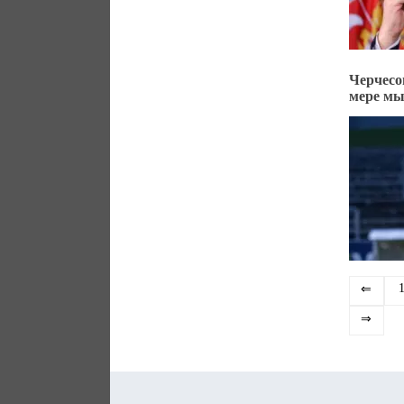
Черчесо
мере мы
⇐
⇒