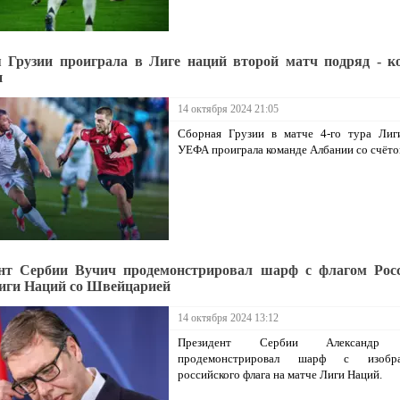
 Грузии проиграла в Лиге наций второй матч подряд - к
и
14 октября 2024 21:05
Сборная Грузии в матче 4-го тура Лиг
УЕФА проиграла команде Албании со счётом
нт Сербии Вучич продемонстрировал шарф с флагом Рос
иги Наций со Швейцарией
14 октября 2024 13:12
Президент Сербии Александр
продемонстрировал шарф с изобра
российского флага на матче Лиги Наций.