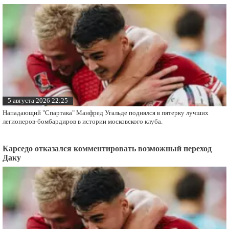
Нападающий "Спартака" Манфред Угальде ответил, переживает ли он за
игровое время после перехода форварда Мирлинда Даку.
Угальде поднялся в топ-5 легионеров-бомбардиров
"Спартака"
5 августа 2026 22:25
Нападающий "Спартака" Манфред Угальде поднялся в пятерку лучших
легионеров-бомбардиров в истории московского клуба.
Карседо отказался комментировать возможный переход
Даку