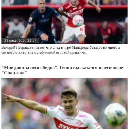
Петраков назвал причину неудачного сезона Угальде
31 июля 2026 22:27
Валерий Петраков считает, что спад в игре Манфреда Угальде во многом
связан с отсутствием стабильной игровой практики.
"Мне дико за него обидно". Генич высказался о легионере
"Спартака"