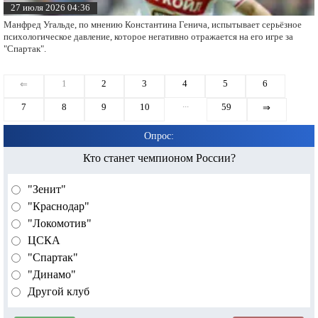
27 июля 2026 04:36
Манфред Угальде, по мнению Константина Генича, испытывает серьёзное
психологическое давление, которое негативно отражается на его игре за
"Спартак".
1
2
3
4
5
6
⇐
...
7
8
9
10
59
⇒
Опрос:
Кто станет чемпионом России?
"Зенит"
"Краснодар"
"Локомотив"
ЦСКА