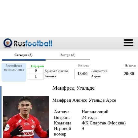
Сегодня (8)
Завтра (8)
Российская
Не начат
Не начат
Перерыв
премьер-лига
0
Крылья Советов
Локомотив
18:00
20:30
1
Балтика
Акрон
Манфред Угальде
Манфред Алонсо Угальде Арсе
Амплуа
Нападающий
Возраст
24 года
Команда
ФК Спартак
(
Москва
)
Игровой
9
номер