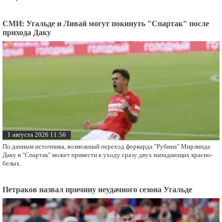
4 августа 2026 12:21
Футбольный агент Тимур Гурцкая высказался о прошедшем матче
"Спартака" и "Ахмата".
СМИ: Угальде и Ливай могут покинуть "Спартак" после
прихода Даку
1 августа 2026 11:56
По данным источника, возможный переход форварда "Рубина" Мирлинда
Даку в "Спартак" может привести к уходу сразу двух нападающих красно-
белых.