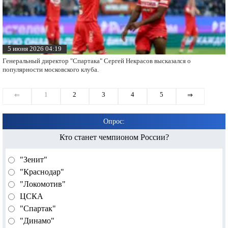
5 июня 2026 04:19
Генеральный директор "Спартака" Сергей Некрасов высказался о
популярности московского клуба.
1
2
3
4
5
⇐
⇒
Опрос:
Кто станет чемпионом России?
"Зенит"
"Краснодар"
"Локомотив"
ЦСКА
"Спартак"
"Динамо"