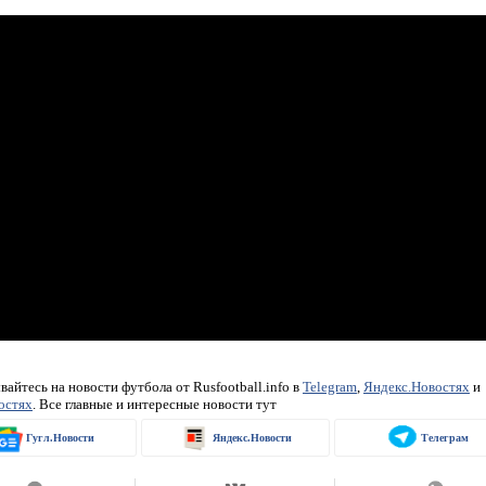
айтесь на новости футбола от Rusfootball.info в
Telegram
,
Яндекс.Новостях
и
остях
. Все главные и интересные новости тут
Гугл.Новости
Яндекс.Новости
Телеграм