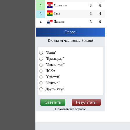
Хорватия
3
6
2
Гана
3
4
3
Панама
3
0
4
Опрос:
Кто станет чемпионом России?
"Зенит"
"Краснодар"
"Локомотив"
ЦСКА
"Спартак"
"Динамо"
Другой клуб
Показать все опросы