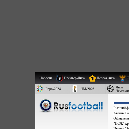
Новости
Премьер-Лига
Первая лига
С
Лига
Евро-2024
ЧМ-2026
Чемпион
Бывший фо
Агенты Бат
Официальн
"ПСЖ" кру
Игрока "Зе