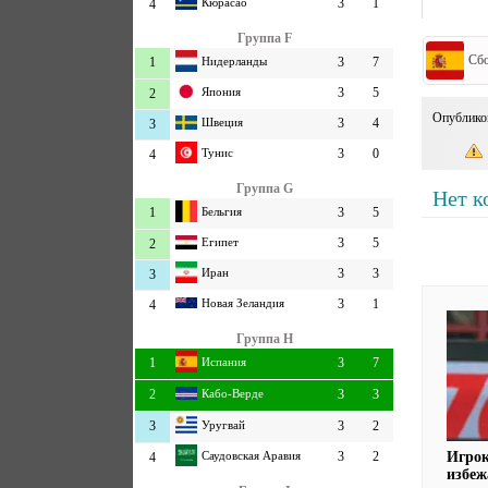
Кюрасао
3
1
4
Группа F
Сбо
1
Нидерланды
3
7
Япония
3
5
2
Опублико
Швеция
3
4
3
Тунис
3
0
4
Группа G
Нет к
1
Бельгия
3
5
Египет
3
5
2
Иран
3
3
3
Новая Зеландия
3
1
4
Группа H
1
Испания
3
7
2
Кабо-Верде
3
3
3
Уругвай
3
2
Игро
Саудовская Аравия
3
2
4
избеж