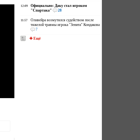
Официально: Даку стал игроком
12:09
"Спартака"
28
Оливейра возмутился судейством после
11:57
тяжелой травмы игрока "Зенита" Кондакова
7
✚ Ещё