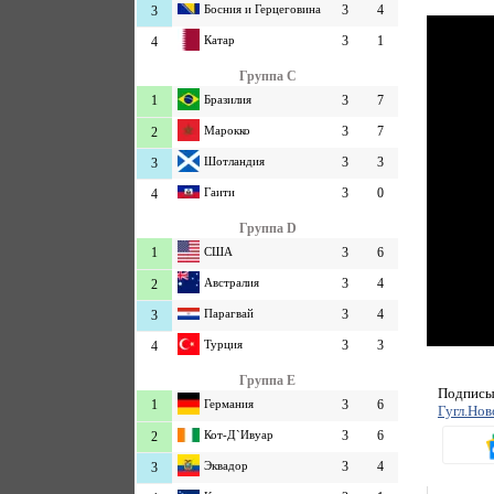
Босния и Герцеговина
3
4
3
Катар
3
1
4
Группа C
1
Бразилия
3
7
Марокко
3
7
2
Шотландия
3
3
3
Гаити
3
0
4
Группа D
1
США
3
6
Австралия
3
4
2
Парагвай
3
4
3
Турция
3
3
4
Группа E
Подписыв
1
Германия
3
6
Гугл.Нов
Кот-Д`Ивуар
3
6
2
Эквадор
3
4
3