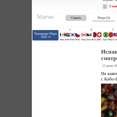
Глав
Матчи
Скрыть
Вчера (4)
A
B
C
Чемпионат Мира
2026
Мексика
ЮАР
Южная Корея
Чехия
Канада
Босния и Герцеговина
Катар
Швейцария
Бразилия
Марокко
Гаи
Испан
смотр
15 июня 20
На како
с Кабо-