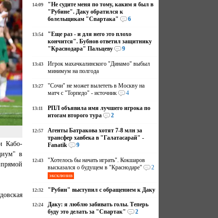
"Не судите меня по тому, каким я был в
14:09
"Рубине". Даку обратился к
болельщикам "Спартака"
6
"Еще раз - и для него это плохо
13:54
кончится". Бубнов ответил защитнику
"Краснодара" Пальцеву
9
Игрок махачкалинского "Динамо" выбыл
13:43
минимум на полгода
"Сочи" не может вылететь в Москву на
13:27
матч с "Торпедо" - источник
4
РПЛ объявила имя лучшего игрока по
13:11
итогам второго тура
2
Агенты Батракова хотят 7-8 млн за
12:57
трансфер хавбека в "Галатасарай" -
и Кабо-
Fanatik
9
диум" в
"Хотелось бы начать играть". Кокшаров
12:43
 прямой
высказался о будущем в "Краснодаре"
2
эксклюзив
"Рубин" выступил с обращением к Даку
12:32
довская
Даку: я люблю забивать голы. Теперь
12:24
буду это делать за "Спартак"
2