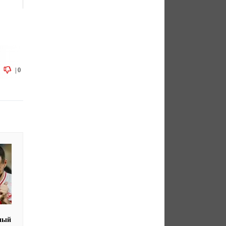
|
0
ный