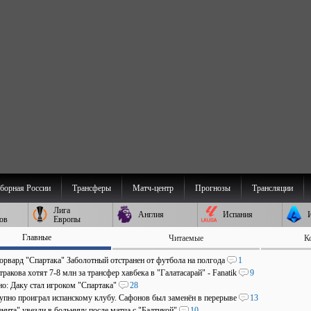
борная России
Трансферы
Матч-центр
Прогнозы
Трансляции
Лига
Англия
Испания
ов
Европы
Главные
Читаемые
К
рвард "Спартака" Заболотный отстранен от футбола на полгода
1
ракова хотят 7-8 млн за трансфер хавбека в "Галатасарай" - Fanatik
9
о: Даку стал игроком "Спартака"
28
пно проиграл испанскому клубу. Сафонов был заменён в перерыве
13
нита" увезли в больницу после матча с "Балтикой"
10