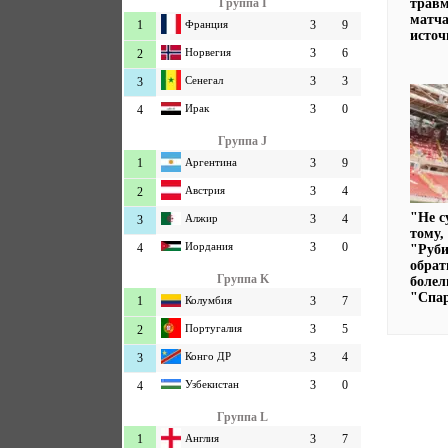
травм
Группа I
матча
1
Франция
3
9
источ
Норвегия
3
6
2
Сенегал
3
3
3
Ирак
3
0
4
Группа J
1
Аргентина
3
9
Австрия
3
4
2
"Не с
Алжир
3
4
3
тому,
Иордания
3
0
4
"Руби
обрат
Группа K
боле
"Спа
1
Колумбия
3
7
Португалия
3
5
2
Конго ДР
3
4
3
Узбекистан
3
0
4
Группа L
1
Англия
3
7