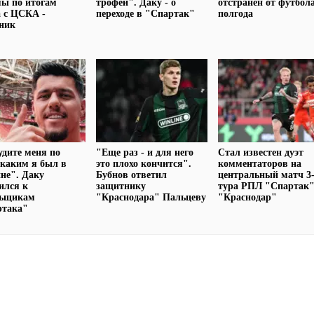
ы по итогам
трофеи". Даку - о
отстранен от футбол
 с ЦСКА -
переходе в "Спартак"
полгода
ник
удите меня по
"Еще раз - и для него
Стал известен дуэт
 каким я был в
это плохо кончится".
комментаторов на
не". Даку
Бубнов ответил
центральный матч 3-
ился к
защитнику
тура РПЛ "Спартак"
льщикам
"Краснодара" Пальцеву
"Краснодар"
ртака"