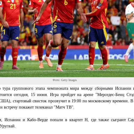
Фото: Getty Images
о тура группового этапа чемпионата мира между сборными Испании 
стоится сегодня, 15 июня. Игра пройдет на арене "Мерседес-Бенц Стэ
США), стартовый свисток прозвучит в 19:00 по московскому времени. В
и встречу покажет телеканал "Матч ТВ".
, Испании и Кабо-Верде попали в квартет Н, где также сыграют Сау
Уругвай.