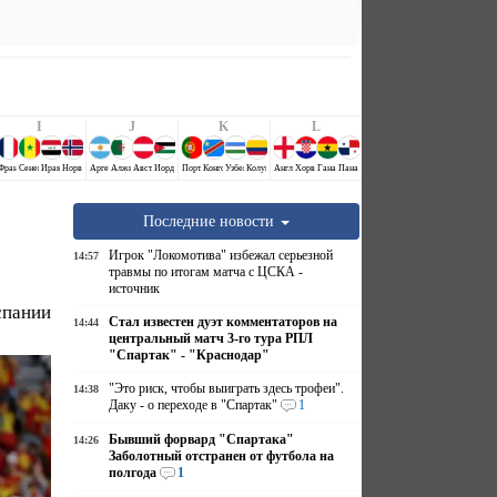
I
J
K
L
Аравия
й
Франция
Сенегал
Ирак
Норвегия
Аргентина
Алжир
Австрия
Иордания
Португалия
Конго ДР
Узбекистан
Колумбия
Англия
Хорватия
Гана
Панама
Последние новости
Игрок "Локомотива" избежал серьезной
14:57
травмы по итогам матча с ЦСКА -
источник
спании
Стал известен дуэт комментаторов на
14:44
центральный матч 3-го тура РПЛ
"Спартак" - "Краснодар"
"Это риск, чтобы выиграть здесь трофеи".
14:38
Даку - о переходе в "Спартак"
1
Бывший форвард "Спартака"
14:26
Заболотный отстранен от футбола на
полгода
1