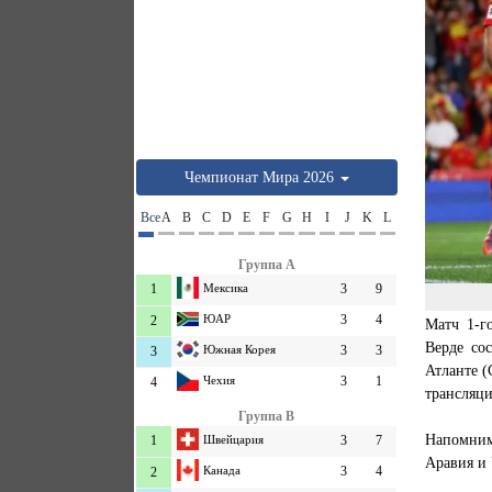
Чемпионат Мира 2026
Все
A
B
C
D
E
F
G
H
I
J
K
L
Группа A
1
Мексика
3
9
ЮАР
3
4
2
Матч 1-г
Верде со
Южная Корея
3
3
3
Атланте (
Чехия
3
1
4
трансляци
Группа B
Напомним
1
Швейцария
3
7
Аравия и 
Канада
3
4
2