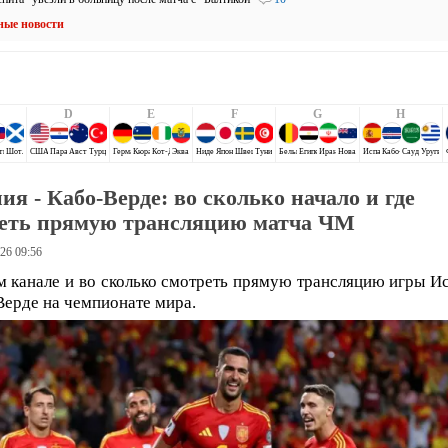
ные новости
D
E
F
G
H
ти
Шотландия
США
Парагвай
Австралия
Турция
Германия
Кюрасао
Кот-Д`Ивуар
Эквадор
Нидерланды
Япония
Швеция
Тунис
Бельгия
Египет
Иран
Новая Зеландия
Испания
Кабо-Верде
Саудовская 
Уругва
ия - Кабо-Верде: во сколько начало и где
еть прямую трансляцию матча ЧМ
26 09:56
м канале и во сколько смотреть прямую трансляцию игры И
Верде на чемпионате мира.