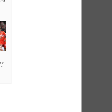
а на
го
 -