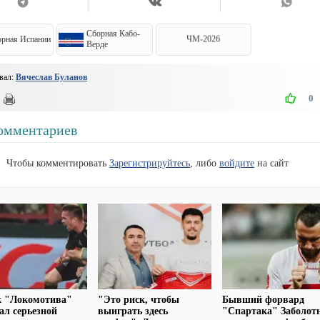
Сборная Кабо-
рная Испании
ЧМ-2026
Верде
вал:
Вячеслав Буланов
0
омментариев
Чтобы комментировать
Зарегистрируйтесь
, либо
войдите
на сайт
к "Локомотива"
"Это риск, чтобы
Бывший форвард
ал серьезной
выиграть здесь
"Спартака" Заболот