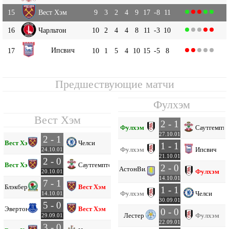
15
Вест Хэм
9
3
2
4
9
17
-8
11
16
Чарльтон
10
2
4
4
8
11
-3
10
Ипсвич
17
10
1
5
4
10
15
-5
8
Предшествующие матчи
Фулхэм
Вест Хэм
2 - 1
Фулхэм
Саутгемпт
27.10.01
2 - 1
Вест Хэм
Челси
1 - 1
Фулхэм
Ипсвич
24.10.01
21.10.01
2 - 0
Вест Хэм
Саутгемптон
2 - 0
Астон
Вилла
Фулхэм
20.10.01
14.10.01
7 - 1
Блэкберн
Вест Хэм
1 - 1
Фулхэм
Челси
14.10.01
30.09.01
5 - 0
Эвертон
Вест Хэм
0 - 0
Лестер
Фулхэм
29.09.01
22.09.01
3 - 0