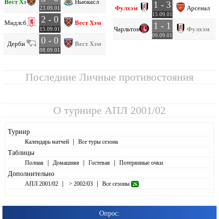
Вест Хэм
Ньюкасл
1 - 3
Фулхэм
Арсенал
23.09.01
15.09.01
2 - 0
Мидлсбро
Вест Хэм
1 - 1
Чарльтон
Фулхэм
15.09.01
09.09.01
0 - 0
Дерби
Вест Хэм
08.09.01
Последние Личные противостояния
О турнире
АПЛ 2001/02
Турнир
|
Календарь матчей
Все туры сезона
Таблицы
|
|
|
Полная
Домашняя
Гостевая
Потерянные очки
Дополнительно
|
|
АПЛ 2001/02
> 2002/03
Все сезоны
26
Опрос: