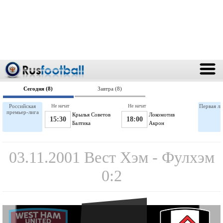
Сегодня (8)
Завтра (8)
Российская
Не начат
Не начат
Первая ли
премьер-лига
Крылья Советов
Локомотив
15:30
18:00
Балтика
Акрон
03.11.2001 Вест Хэм - Фулхэм
0:2