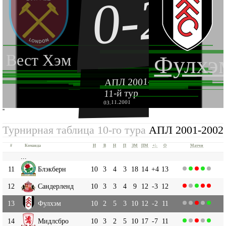
0-2
Вест Хэм
Фулхэ
АПЛ 2001-2002
11-й тур
03.11.2001
''
Турнирная таблица 10-го тура
АПЛ 2001-2002
#
Команда
И
В
Н
П
ЗМ
ПМ
+|-
О
Матчи
...
11
Блэкберн
10
3
4
3
18
14
+4
13
12
Сандерленд
10
3
3
4
9
12
-3
12
13
Фулхэм
10
2
5
3
10
12
-2
11
14
Мидлсбро
10
3
2
5
10
17
-7
11