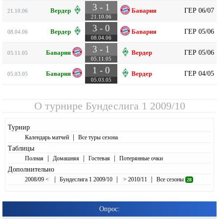
3 - 1
ГЕР 06/07
Вердер
Бавария
21.10.06
21.10.06
3 - 0
ГЕР 05/06
Вердер
Бавария
08.04.06
08.04.06
3 - 1
ГЕР 05/06
Бавария
Вердер
05.11.05
05.11.05
1 - 0
ГЕР 04/05
Бавария
Вердер
05.03.05
05.03.05
О турнире
Бундеслига 1 2009/10
Турнир
|
Календарь матчей
Все туры сезона
Таблицы
|
|
|
Полная
Домашняя
Гостевая
Потерянные очки
Дополнительно
|
|
|
2008/09 <
Бундеслига 1 2009/10
> 2010/11
Все сезоны
28
Опрос: