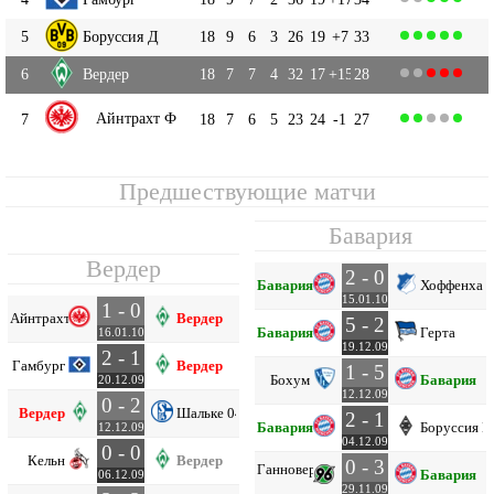
5
Боруссия Д
18
9
6
3
26
19
+7
33
6
Вердер
18
7
7
4
32
17
+15
28
Айнтрахт Ф
7
18
7
6
5
23
24
-1
27
Предшествующие матчи
Бавария
Вердер
2 - 0
Бавария
Хоффенхай
15.01.10
1 - 0
Айнтрахт Ф
Вердер
5 - 2
Бавария
Герта
16.01.10
19.12.09
2 - 1
Гамбург
Вердер
1 - 5
Бохум
Бавария
20.12.09
12.12.09
0 - 2
Вердер
Шальке 04
2 - 1
Бавария
Боруссия 
12.12.09
04.12.09
0 - 0
Кельн
Вердер
0 - 3
Ганновер
96
Бавария
06.12.09
29.11.09