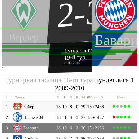
2-3
Вердер
Бавари
Бундеслига 1 2009-2010
19-й тур
23.01.2010
''
Турнирная таблица 18-го тура
Бундеслига 1
2009-2010
#
Команда
И
В
Н
П
ЗМ
ПМ
+|-
О
Матчи
1
Байер
18
10
8
0
39
15
+24
38
2
Шальке 04
18
11
4
3
27
13
+14
37
3
Бавария
18
10
6
2
36
15
+21
36
4
Гамбург
18
9
7
2
36
19
+17
34