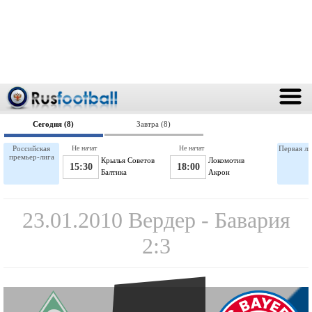
Сегодня (8)
Завтра (8)
Российская
Не начат
Не начат
Первая ли
премьер-лига
Крылья Советов
Локомотив
15:30
18:00
Балтика
Акрон
23.01.2010 Вердер - Бавария
2:3