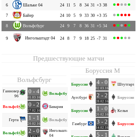
6
Шальке 04
24
11
5
8
34
31
+3
38
7
Байер
24
10
5
9
33
30
+3
35
8
Вольфсбург
24
9
7
8
36
31
+5
34
Ингольштадт 04
9
24
8
7
9
18
25
-7
31
Предшествующие матчи
Боруссия М
Вольфсбург
4 - 0
Боруссия М
Штутгарт
02.03.16
0 - 4
Ганновер
Вольфсбург
2 - 2
96
Аугсбург
Боруссия 
01.03.16
28.02.16
0 - 2
Вольфсбург
Бавария
1 - 0
Боруссия М
Кельн
27.02.16
20.02.16
1 - 1
Герта
Вольфсбург
3 - 2
Гамбург
Боруссия 
20.02.16
14.02.16
2 - 0
Ингольштадт
Вольфсбург
5 - 1
04
Боруссия М
Вердер
13.02.16