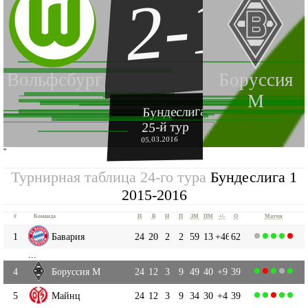
2-1
Вольфсбург
Боруссия
М
Бундеслига 1 2015-2016
25-й тур
05.03.2016
''
Турнирная таблица 24-го тура
Бундеслига 1
2015-2016
#
Команда
И
В
Н
П
ЗМ
ПМ
+|-
О
Матчи
1
Бавария
24
20
2
2
59
13
+46
62
...
4
Боруссия М
24
12
3
9
49
40
+9
39
5
Майнц
24
12
3
9
34
30
+4
39