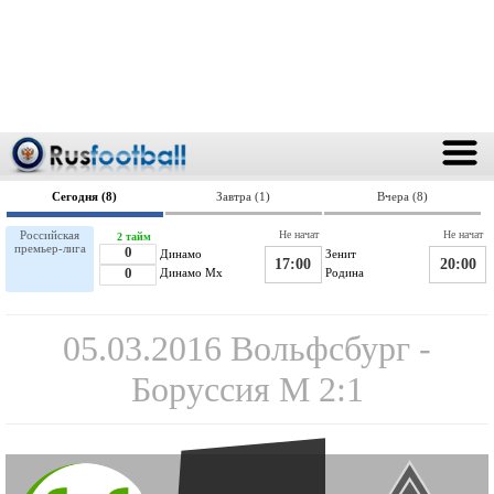
Сегодня (8)
Завтра (1)
Вчера (8)
Российская
Не начат
Не начат
2 тайм
премьер-лига
0
Динамо
Зенит
17:00
20:00
0
Динамо Мх
Родина
05.03.2016 Вольфсбург -
Боруссия М 2:1