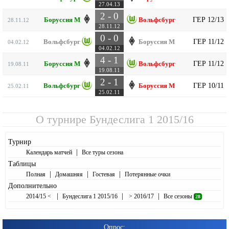
27.04.13
2 - 0
ГЕР 12/13
Боруссия М
Вольфсбург
28.11.12
28.11.12
0 - 0
ГЕР 11/12
Вольфсбург
Боруссия М
04.02.12
04.02.12
4 - 1
ГЕР 11/12
Боруссия М
Вольфсбург
19.08.11
19.08.11
2 - 1
ГЕР 10/11
Вольфсбург
Боруссия М
25.02.11
25.02.11
О турнире
Бундеслига 1 2015/16
Турнир
|
Календарь матчей
Все туры сезона
Таблицы
|
|
|
Полная
Домашняя
Гостевая
Потерянные очки
Дополнительно
|
|
|
2014/15 <
Бундеслига 1 2015/16
> 2016/17
Все сезоны
28
Опрос: