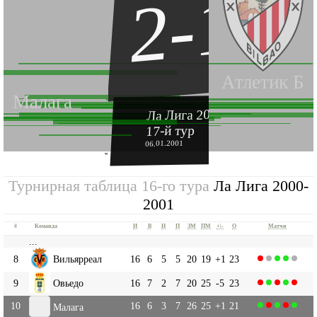
2-1
Атлетик Б
Малага
Ла Лига 2000-2001
17-й тур
06.01.2001
''
Турнирная таблица 16-го тура
Ла Лига 2000-
2001
#
Команда
И
В
Н
П
ЗМ
ПМ
+|-
О
Матчи
...
8
Вильярреал
16
6
5
5
20
19
+1
23
9
Овьедо
16
7
2
7
20
25
-5
23
10
16
6
3
7
26
25
+1
21
Малага