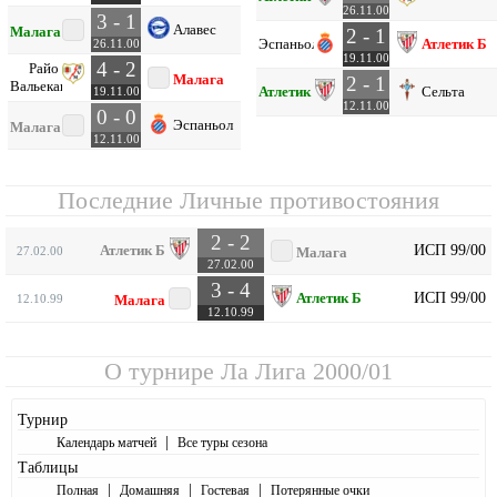
26.11.00
3 - 1
Алавес
Малага
2 - 1
Эспаньол
Атлетик Б
26.11.00
19.11.00
4 - 2
Райо
Малага
2 - 1
Вальекано
Атлетик Б
Сельта
19.11.00
12.11.00
0 - 0
Эспаньол
Малага
12.11.00
Последние Личные противостояния
2 - 2
ИСП 99/00
Атлетик Б
27.02.00
Малага
27.02.00
3 - 4
ИСП 99/00
Атлетик Б
12.10.99
Малага
12.10.99
О турнире
Ла Лига 2000/01
Турнир
|
Календарь матчей
Все туры сезона
Таблицы
|
|
|
Полная
Домашняя
Гостевая
Потерянные очки