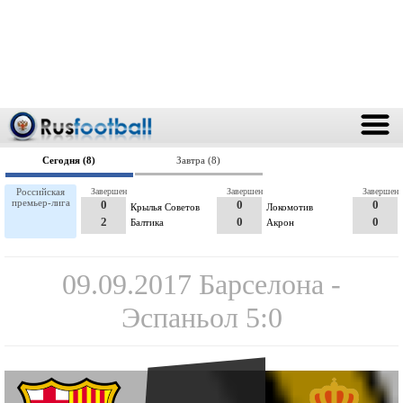
Сегодня (8)
Завтра (8)
Российская
Завершен
Завершен
Завершен
премьер-лига
0
0
0
Крылья Советов
Локомотив
2
0
0
Балтика
Акрон
09.09.2017 Барселона -
Эспаньол 5:0