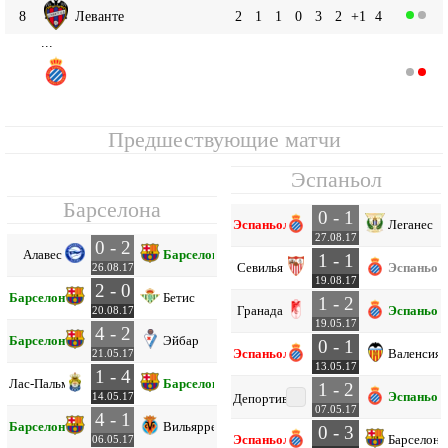
8
Леванте
2
1
1
0
3
2
+1
4
...
Эспаньол
13
2
0
1
1
1
2
-1
1
Предшествующие матчи
Эспаньол
Барселона
0 - 1
Эспаньол
Леганес
27.08.17
0 - 2
Алавес
Барселона
1 - 1
Севилья
Эспаньол
26.08.17
19.08.17
2 - 0
Барселона
Бетис
1 - 2
Гранада
Эспаньол
20.08.17
19.05.17
4 - 2
Барселона
Эйбар
0 - 1
Эспаньол
Валенсия
21.05.17
13.05.17
1 - 4
Лас-Пальмас
Барселона
1 - 2
Эспаньол
14.05.17
Депортиво
07.05.17
4 - 1
Барселона
Вильярреал
0 - 3
Эспаньол
Барселона
06.05.17