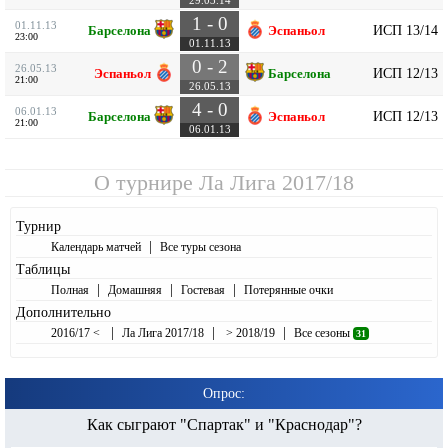
1 - 0
01.11.13
ИСП 13/14
Барселона
Эспаньол
23:00
01.11.13
0 - 2
26.05.13
ИСП 12/13
Эспаньол
Барселона
21:00
26.05.13
4 - 0
06.01.13
ИСП 12/13
Барселона
Эспаньол
21:00
06.01.13
О турнире
Ла Лига 2017/18
Турнир
|
Календарь матчей
Все туры сезона
Таблицы
|
|
|
Полная
Домашняя
Гостевая
Потерянные очки
Дополнительно
|
|
|
2016/17 <
Ла Лига 2017/18
> 2018/19
Все сезоны
31
Опрос:
Как сыграют "Спартак" и "Краснодар"?