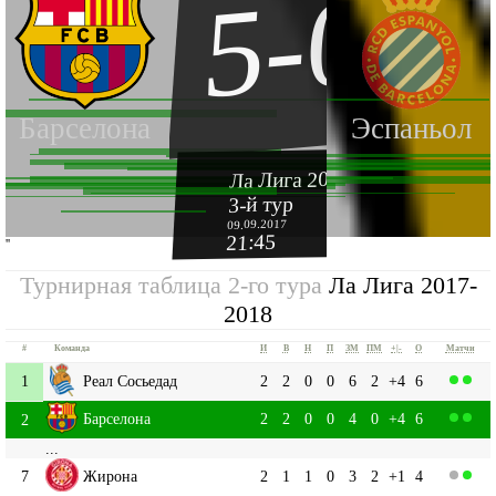
5-0
Барселона
Эспаньол
Ла Лига 2017-2018
3-й тур
09.09.2017
21:45
''
Турнирная таблица 2-го тура
Ла Лига 2017-
2018
#
Команда
И
В
Н
П
ЗМ
ПМ
+|-
О
Матчи
1
Реал Сосьедад
2
2
0
0
6
2
+4
6
Барселона
2
2
0
0
4
0
+4
6
2
...
7
Жирона
2
1
1
0
3
2
+1
4