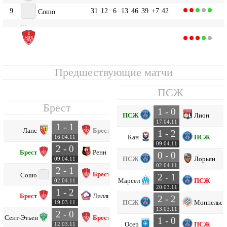
9
31
12
6
13
46
39
+7
42
Сошо
...
Брест
11
31
10
9
12
32
35
-3
39
Предшествующие матчи
ПСЖ
Брест
1 - 0
ПСЖ
Лион
17.04.11
1 - 1
Ланс
Брест
1 - 2
Кан
ПСЖ
16.04.11
09.04.11
2 - 0
Брест
Ренн
0 - 0
ПСЖ
Лорьян
09.04.11
02.04.11
2 - 1
Брест
Сошо
2 - 1
Марсель
ПСЖ
02.04.11
20.03.11
1 - 2
Брест
Лилль
2 - 2
ПСЖ
Монпелье
19.03.11
13.03.11
2 - 0
Сент-Этьен
Брест
1 - 0
Осер
ПСЖ
12.03.11