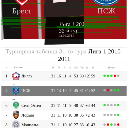
Брест
ПСЖ
Лига 1 2010-2011
32-й тур
24.04.2011
''
Турнирная таблица 31-го тура
Лига 1 2010-
2011
#
Команда
И
В
Н
П
ЗМ
ПМ
+|-
О
Матчи
1
Лилль
31
16
11
4
53
30
+23
59
...
4
ПСЖ
31
14
10
7
45
31
+14
52
...
6
Сент-Этьен
31
11
11
9
40
37
+3
44
7
Лорьян
31
11
10
10
38
36
+2
43
8
Монпелье
31
11
10
10
27
33
-6
43