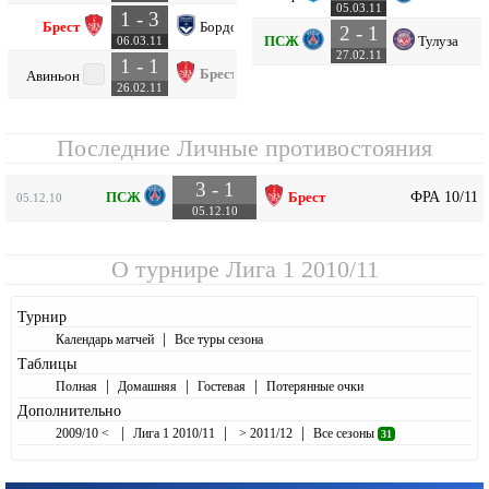
05.03.11
1 - 3
Брест
Бордо
2 - 1
ПСЖ
Тулуза
06.03.11
27.02.11
1 - 1
Брест
Авиньон
26.02.11
Последние Личные противостояния
3 - 1
ФРА 10/11
ПСЖ
Брест
05.12.10
05.12.10
О турнире
Лига 1 2010/11
Турнир
|
Календарь матчей
Все туры сезона
Таблицы
|
|
|
Полная
Домашняя
Гостевая
Потерянные очки
Дополнительно
|
|
|
2009/10 <
Лига 1 2010/11
> 2011/12
Все сезоны
31