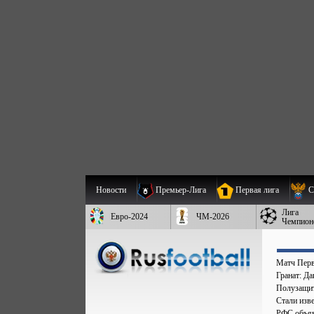
Новости
Премьер-Лига
Первая лига
С
Лига
Евро-2024
ЧМ-2026
Чемпион
Матч Перв
Гранат: Д
Полузащит
Стали изве
РФС объяв