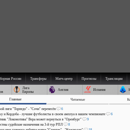
борная России
Трансферы
Матч-центр
Прогнозы
Трансляции
Лига
Англия
Испания
ов
Европы
Главные
Читаемые
К
ой лиги "Торпедо" - "Сочи" перенесён
6
аку и Кордоба - лучшие футболисты в своем амплуа в нашем чемпионате
6
ник "Локомотива" Вера может вернуться в "Оренбург"
9
стны судейские назначения на 3-й тур РПЛ
8
ил имя главного арбитра матча "Спартак" - "Краснодар"
18