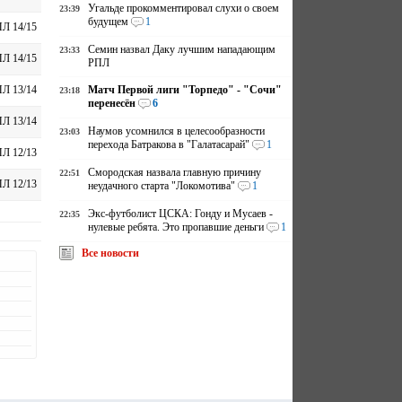
Угальде прокомментировал слухи о своем
23:39
будущем
1
Л 14/15
Семин назвал Даку лучшим нападающим
23:33
Л 14/15
РПЛ
Матч Первой лиги "Торпедо" - "Сочи"
Л 13/14
23:18
перенесён
6
Л 13/14
Наумов усомнился в целесообразности
23:03
перехода Батракова в "Галатасарай"
1
Л 12/13
Смородская назвала главную причину
22:51
Л 12/13
неудачного старта "Локомотива"
1
Экс-футболист ЦСКА: Гонду и Мусаев -
22:35
нулевые ребята. Это пропавшие деньги
1
Все новости