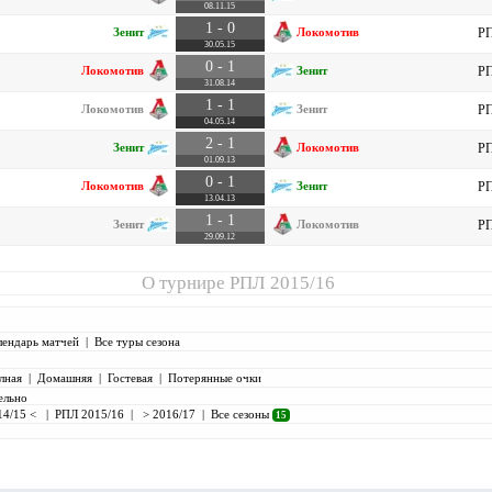
08.11.15
1 - 0
Зенит
Локомотив
РП
30.05.15
0 - 1
Локомотив
Зенит
РП
31.08.14
1 - 1
Локомотив
Зенит
РП
04.05.14
2 - 1
Зенит
Локомотив
РП
01.09.13
0 - 1
Локомотив
Зенит
РП
13.04.13
1 - 1
Зенит
Локомотив
РП
29.09.12
О турнире
РПЛ 2015/16
лендарь матчей
|
Все туры сезона
лная
|
Домашняя
|
Гостевая
|
Потерянные очки
ельно
14/15 <
|
РПЛ 2015/16
|
> 2016/17
|
Все сезоны
15