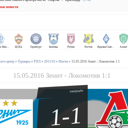
ные новости
Динамо Махачкала
ЦСКА
Оренбург
Балтика
Рубин
Ростов
Крылья Советов
Ахмат
атч-центр
»
Турниры
»
РПЛ
»
2015/16
»
Матчи
» 15.05.2016 Зенит - Локомотив 1:1
15.05.2016 Зенит - Локомотив 1:1
завершён
1-1