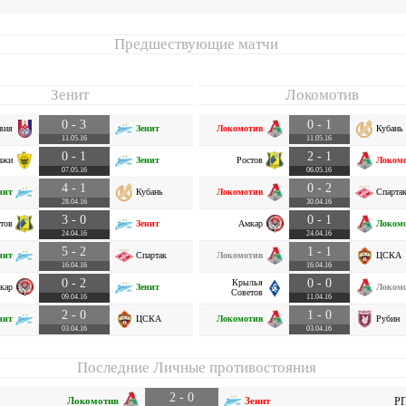
Предшествующие матчи
Зенит
Локомотив
0 - 3
0 - 1
вия
Зенит
Локомотив
Кубань
11.05.16
11.05.16
0 - 1
2 - 1
нжи
Зенит
Ростов
Локом
07.05.16
06.05.16
4 - 1
0 - 2
нит
Кубань
Локомотив
Спарта
28.04.16
30.04.16
3 - 0
0 - 1
тов
Зенит
Амкар
Локом
24.04.16
24.04.16
5 - 2
1 - 1
нит
Спартак
Локомотив
ЦСКА
16.04.16
16.04.16
0 - 2
0 - 0
Крылья
кар
Зенит
Локом
Советов
09.04.16
11.04.16
2 - 0
1 - 0
нит
ЦСКА
Локомотив
Рубин
03.04.16
03.04.16
Последние Личные противостояния
2 - 0
Локомотив
Зенит
РП