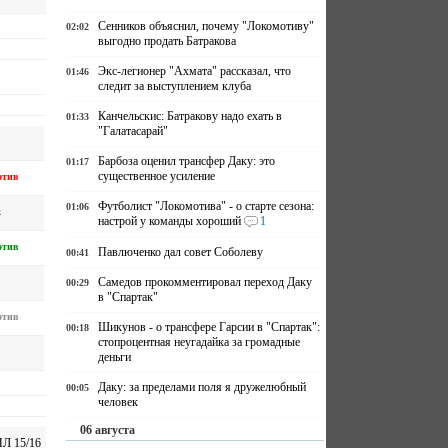
Сенников объяснил, почему "Локомотиву"
02:02
выгодно продать Батракова
Экс-легионер "Ахмата" рассказал, что
01:46
следит за выступлением клуба
Канчельскис: Батракову надо ехать в
01:33
"Галатасарай"
Барбоза оценил трансфер Даку: это
01:17
существенное усиление
отив
Футболист "Локомотива" - о старте сезона:
01:06
к
настрой у команды хороший
1
отив
Павлюченко дал совет Соболеву
00:41
Самедов прокомментировал переход Даку
00:29
в "Спартак"
отив
Шикунов - о трансфере Гарсии в "Спартак":
00:18
стопроцентная неугадайка за громадные
деньги
Даку: за пределами поля я дружелюбный
00:05
человек
06 августа
Л 15/16