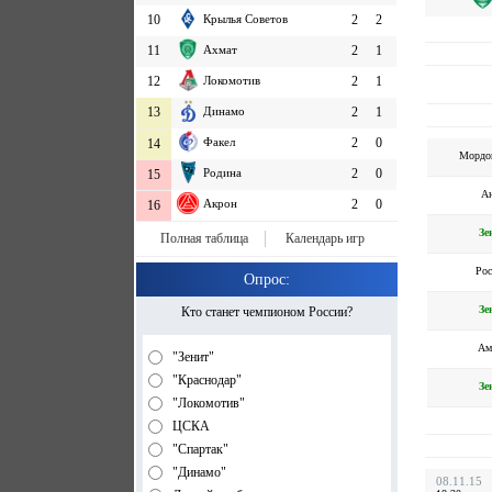
10
Крылья Советов
2
2
11
Ахмат
2
1
12
Локомотив
2
1
13
Динамо
2
1
Факел
2
0
14
Мордо
Родина
2
0
15
А
Акрон
2
0
16
Зе
Полная таблица
Календарь игр
Рос
Опрос:
Зе
Кто станет чемпионом России?
Ам
"Зенит"
"Краснодар"
Зе
"Локомотив"
ЦСКА
"Спартак"
"Динамо"
08.11.15