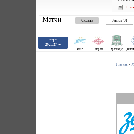
Глав
Матчи
Скрыть
Завтра (8)
РПЛ
2026/27
Зенит
Спартак
Краснодар
Главная
»
М