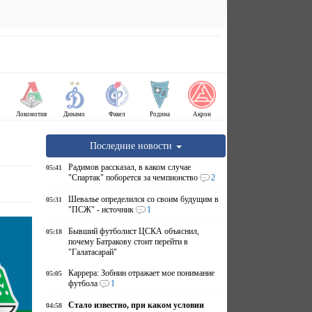
Локомотив
Динамо
Факел
Родина
Акрон
Последние новости
Радимов рассказал, в каком случае
05:41
"Спартак" поборется за чемпионство
2
Шевалье определился со своим будущим в
05:31
"ПСЖ" - источник
1
Бывший футболист ЦСКА объяснил,
05:18
почему Батракову стоит перейти в
"Галатасарай"
Каррера: Зобнин отражает мое понимание
05:05
футбола
1
Стало известно, при каком условии
04:58