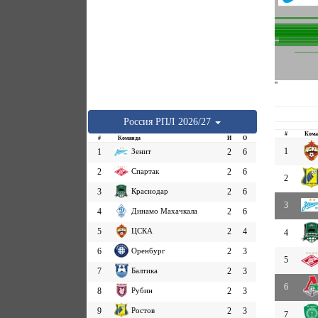
''
Россия
РПЛ
2026/27
#
Кома
#
Команда
И
О
1
1
Зенит
2
6
2
Спартак
2
6
2
3
Краснодар
2
6
3
4
Динамо Махачкала
2
6
5
ЦСКА
2
4
4
6
Оренбург
2
3
5
7
Балтика
2
3
6
8
Рубин
2
3
9
Ростов
2
3
7