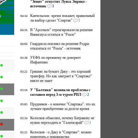
"Зенит" отпустит Луиса Энрике -
источник
3
в
Канчельскис: время покажет, правильный
04:34
ли выбор сделал "Спартак"
1
В "Арсенале" отреагировали на решение
04:16
Винисиуса остаться в "Реале"
Гвардиола повлиял на решение Родри
04:04
отказаться от "Реала" - источник
УЕФА по-прежнему не доверяет
03:38
Инфантино
Гришин: на бумаге Даку - это хороший
03:22
трансфер. Но как заиграет в "Спартаке"
никто не знает
У "Балтики" возникли проблемы с
03:10
составом перед 3-м туром РПЛ
2
Прудников - о новичке "Спартака": это их
03:03
лучшее приобретение за долгое время
Колосков объяснил, почему Батракову не
02:34
нужно переходить в "Галатасарай"
1
Колосков - о Даку в "Спартаке": можно
02:21
помечтать о чемпионстве