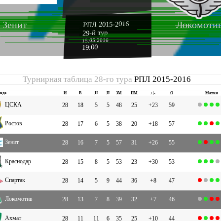
Зенит
Локомоти
РПЛ 2015-2016
29-й тур
15.05.2016
19:00
Турнирная таблица 28-го тура
РПЛ 2015-2016
нда
И
В
Н
П
ЗМ
ПМ
+|-
О
Матчи
ЦСКА
28
18
5
5
48
25
+23
59
Ростов
28
17
6
5
38
20
+18
57
Зенит
28
16
7
5
57
31
+26
55
Краснодар
28
15
8
5
53
23
+30
53
Спартак
28
14
5
9
44
36
+8
47
Локомотив
28
13
7
8
39
32
+7
46
Ахмат
28
11
11
6
35
25
+10
44