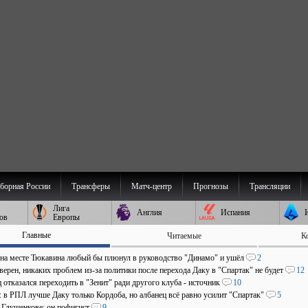
борная России
Трансферы
Матч-центр
Прогнозы
Трансляции
Лига
Англия
Испания
ов
Европы
Главные
Читаемые
К
 на месте Тюкавина любый бы плюнул в руководство "Динамо" и ушёл
2
верен, никаких проблем из-за политики после перехода Даку в "Спартак" не будет
12
отказался переходить в "Зенит" ради другого клуба - источник
10
: в РПЛ лучше Даку только Кордоба, но албанец всё равно усилит "Спартак"
5
о Глушенкове: он пофигист
9