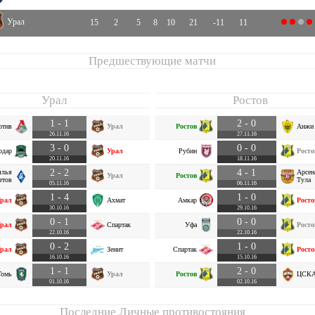
Урал
15
2
5
8
10
21
-11
11
Предшествующие матчи
Урал
Ростов
1 - 1
2 - 0
отив
Урал
Ростов
Анжи
26.11.16
27.11.16
3 - 0
0 - 0
одар
Урал
Рубин
Росто
20.11.16
18.11.16
2 - 2
4 - 1
лья
Арсен
Урал
Ростов
етов
Тула
05.11.16
06.11.16
1 - 4
1 - 0
рал
Ахмат
Амкар
Росто
30.10.16
29.10.16
0 - 1
0 - 0
рал
Спартак
Уфа
Росто
22.10.16
22.10.16
0 - 2
1 - 0
рал
Зенит
Спартак
Росто
16.10.16
15.10.16
1 - 1
2 - 0
Томь
Урал
Ростов
ЦСК
01.10.16
02.10.16
Последние Личные противостояния