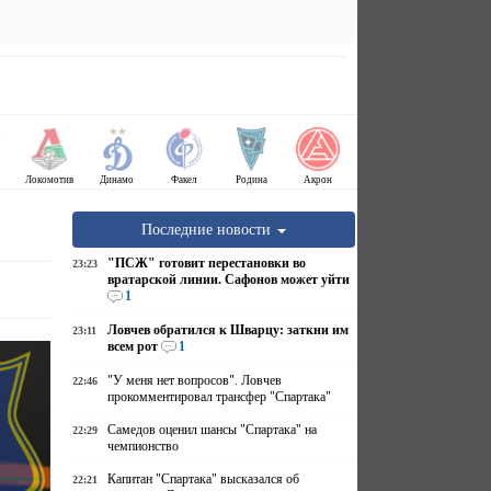
Локомотив
Динамо
Факел
Родина
Акрон
Последние новости
"ПСЖ" готовит перестановки во
23:23
вратарской линии. Сафонов может уйти
1
Ловчев обратился к Шварцу: заткни им
23:11
всем рот
1
"У меня нет вопросов". Ловчев
22:46
прокомментировал трансфер "Спартака"
Самедов оценил шансы "Спартака" на
22:29
чемпионство
Капитан "Спартака" высказался об
22:21