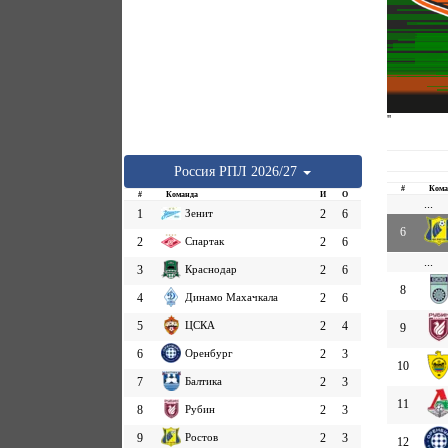
''
Россия
РПЛ
2026/27
#
Кома
#
Команда
И
О
...
1
Зенит
2
6
6
2
Спартак
2
6
...
3
Краснодар
2
6
8
4
Динамо Махачкала
2
6
5
ЦСКА
2
4
9
6
Оренбург
2
3
10
7
Балтика
2
3
11
8
Рубин
2
3
9
Ростов
2
3
12