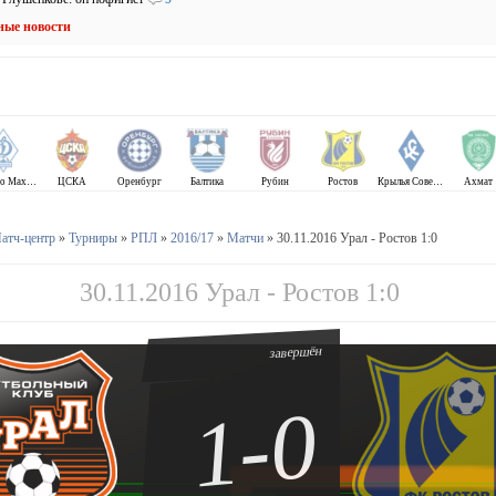
ные новости
Динамо Махачкала
ЦСКА
Оренбург
Балтика
Рубин
Ростов
Крылья Советов
Ахмат
атч-центр
»
Турниры
»
РПЛ
»
2016/17
»
Матчи
» 30.11.2016 Урал - Ростов 1:0
30.11.2016 Урал - Ростов 1:0
завершён
1-0