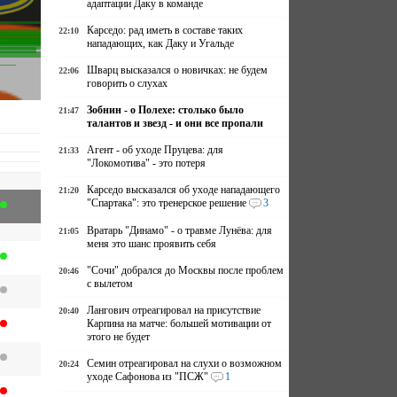
адаптации Даку в команде
Карседо: рад иметь в составе таких
22:10
нападающих, как Даку и Угальде
Шварц высказался о новичках: не будем
22:06
говорить о слухах
Зобнин - о Полехе: столько было
21:47
талантов и звезд - и они все пропали
Агент - об уходе Пруцева: для
21:33
"Локомотива" - это потеря
Карседо высказался об уходе нападающего
21:20
"Спартака": это тренерское решение
3
Вратарь "Динамо" - о травме Лунёва: для
21:05
меня это шанс проявить себя
"Сочи" добрался до Москвы после проблем
20:46
с вылетом
Лангович отреагировал на присутствие
20:40
Карпина на матче: большей мотивации от
этого не будет
Семин отреагировал на слухи о возможном
20:24
уходе Сафонова из "ПСЖ"
1