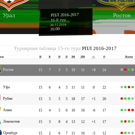
Урал
Ростов
РПЛ 2016-2017
16-й тур
30.11.2016
16:00
Турнирная таблица 15-го тура
РПЛ 2016-2017
нда
И
В
Н
П
ЗМ
ПМ
+|-
О
Матчи
Ростов
15
7
3
5
19
11
+8
24
Уфа
15
6
4
5
11
11
0
22
Рубин
15
5
5
5
18
17
+1
20
Анжи
15
4
5
6
10
16
-6
17
Локомотив
15
3
8
4
13
12
+1
17
Оренбург
15
2
6
7
11
16
-5
12