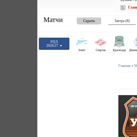
Глав
Матчи
Скрыть
Завтра (8)
РПЛ
2026/27
Зенит
Спартак
Краснодар
Главная
»
М