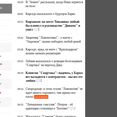
В "Зените" рассказали, когда Нино вернется
20:19
на поле
Карседо высказался о будущем Барко
20:05
Кирьяков: на месте Тюкавина любый
19:53
бы плюнул в руководство "Динамо" и
ушёл
2
Защитник "Локомотива" - о матче с
19:42
"Акроном": нужно победить любой ценой
Карседо: вряд ли матч с "Краснодаром"
19:28
можно назвать решающим
в
Зобнин высказался о реакции болельщиков
19:14
ал
"Спартака" на переход Даку
Капитан "Спартака": надеюсь, у Барко
18:59
в
все наладится с контрактом - мы все его
любим
2
в
Смородская: в этом сезоне "Локомотив" не
18:54
ждет ничего хорошего, там прямо все
в
плохо
эксклюзив
А
"Латышонок счастлив". Петров - об
18:33
адаптации голкипера в "Балтике"
2
Массалыга: "Спартак" будет стараться
18:15