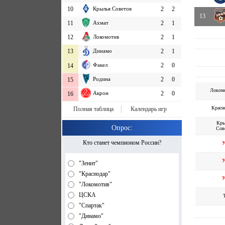
10
Крылья Советов
2
2
13
11
Ахмат
2
1
12
Локомотив
2
1
13
Динамо
2
1
Факел
2
0
14
Родина
2
0
15
Локом
Акрон
2
0
16
Красн
Полная таблица
Календарь игр
Кры
Опрос:
Сов
Кто станет чемпионом России?
У
У
"Зенит"
"Краснодар"
У
"Локомотив"
ЦСКА
"Спартак"
"Динамо"