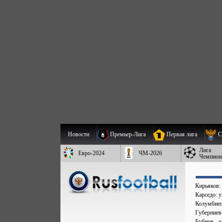
Новости
Премьер-Лига
Первая лига
С
Лига
Евро-2024
ЧМ-2026
Чемпион
Кирьяков:
Карседо: у
Колумбиец 
Губерниев
Бубнов - 