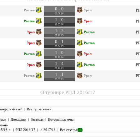
0 - 0
Ростов
Урал
РП
07.08.16
1 - 0
Ростов
Урал
РП
16.05.16
1 - 2
Урал
Ростов
РП
07.11.15
0 - 1
Урал
Ростов
РП
05.04.15
1 - 0
Ростов
Урал
РП
31.10.14
1 - 4
Урал
Ростов
РП
08.11.13
1 - 1
Ростов
Урал
РП
30.09.13
О турнире
РПЛ 2016/17
лендарь матчей
|
Все туры сезона
лная
|
Домашняя
|
Гостевая
|
Потерянные очки
ельно
15/16 <
|
РПЛ 2016/17
|
> 2017/18
|
Все сезоны
15