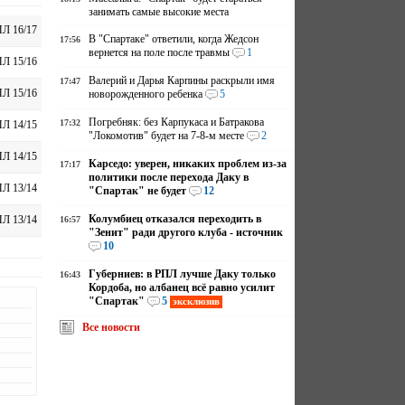
занимать самые высокие места
Л 16/17
В "Спартаке" ответили, когда Жедсон
17:56
вернется на поле после травмы
1
Л 15/16
Валерий и Дарья Карпины раскрыли имя
17:47
Л 15/16
новорожденного ребенка
5
Погребняк: без Карпукаса и Батракова
17:32
Л 14/15
"Локомотив" будет на 7-8-м месте
2
Л 14/15
Карседо: уверен, никаких проблем из-за
17:17
политики после перехода Даку в
Л 13/14
"Спартак" не будет
12
Колумбиец отказался переходить в
Л 13/14
16:57
"Зенит" ради другого клуба - источник
10
Губерниев: в РПЛ лучше Даку только
16:43
Кордоба, но албанец всё равно усилит
"Спартак"
5
эксклюзив
Все новости