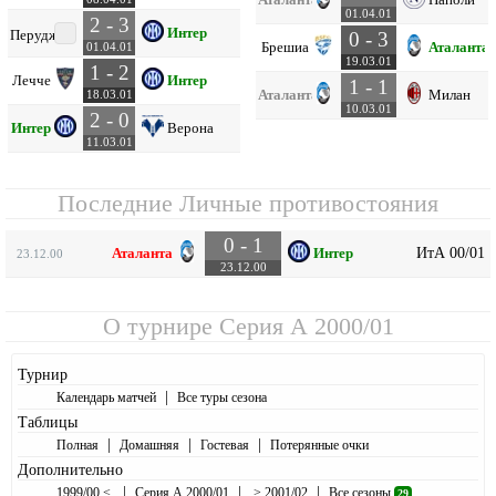
01.04.01
2 - 3
Интер
Перуджа
0 - 3
Брешиа
Аталанта
01.04.01
19.03.01
1 - 2
Лечче
Интер
1 - 1
Аталанта
Милан
18.03.01
10.03.01
2 - 0
Интер
Верона
11.03.01
Последние Личные противостояния
0 - 1
ИтА 00/01
Аталанта
Интер
23.12.00
23.12.00
О турнире
Серия А 2000/01
Турнир
|
Календарь матчей
Все туры сезона
Таблицы
|
|
|
Полная
Домашняя
Гостевая
Потерянные очки
Дополнительно
|
|
|
1999/00 <
Серия А 2000/01
> 2001/02
Все сезоны
29