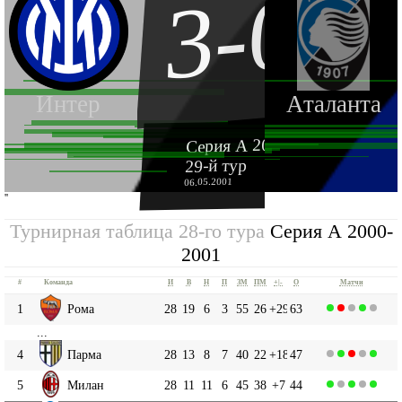
3-0
Интер
Аталанта
Серия А 2000-2001
29-й тур
06.05.2001
''
Турнирная таблица 28-го тура
Серия А 2000-
2001
#
Команда
И
В
Н
П
ЗМ
ПМ
+|-
О
Матчи
1
Рома
28
19
6
3
55
26
+29
63
...
4
Парма
28
13
8
7
40
22
+18
47
5
Милан
28
11
11
6
45
38
+7
44