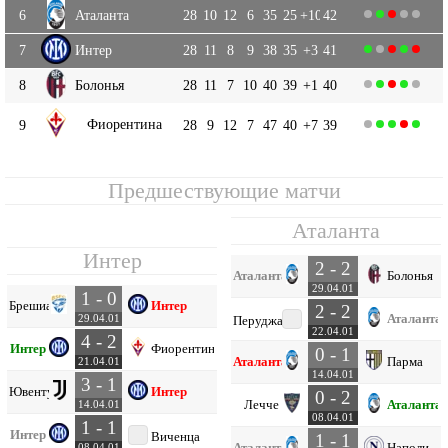
6
Аталанта
28
10
12
6
35
25
+10
42
7
Интер
28
11
8
9
38
35
+3
41
8
Болонья
28
11
7
10
40
39
+1
40
Фиорентина
9
28
9
12
7
47
40
+7
39
Предшествующие матчи
Аталанта
Интер
2 - 2
Аталанта
Болонья
29.04.01
1 - 0
Брешиа
Интер
2 - 2
Аталанта
29.04.01
Перуджа
22.04.01
4 - 2
Интер
Фиорентина
0 - 1
Аталанта
Парма
21.04.01
14.04.01
3 - 1
Ювентус
Интер
0 - 2
Лечче
Аталанта
14.04.01
08.04.01
1 - 1
Интер
Виченца
1 - 1
Аталанта
Наполи
08.04.01