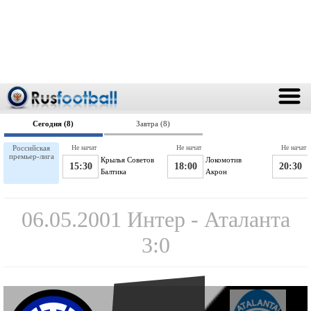
Сегодня (8)
Завтра (8)
Российская
Не начат
Не начат
Не начат
премьер-лига
Крылья Советов
Локомотив
15:30
18:00
20:30
Балтика
Акрон
06.05.2001 Интер - Аталанта
3:0