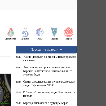
Локомотив
Динамо
Факел
Родина
Акрон
Последние новости
"Сочи" добрался до Москвы после проблем
20:46
с вылетом
Лангович отреагировал на присутствие
20:40
Карпина на матче: большей мотивации от
этого не будет
Семин отреагировал на слухи о возможном
20:24
уходе Сафонова из "ПСЖ"
В "Зените" рассказали, когда Нино вернется
20:19
на поле
Карседо высказался о будущем Барко
20:05