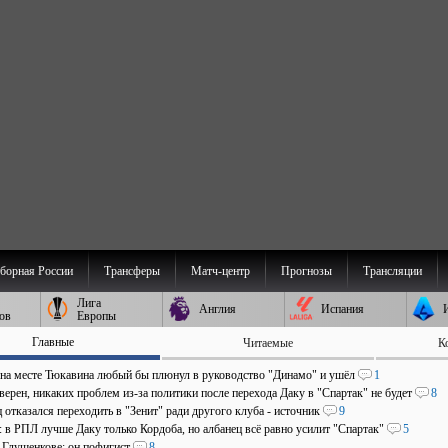
борная России
Трансферы
Матч-центр
Прогнозы
Трансляции
Лига
Англия
Испания
ов
Европы
Главные
Читаемые
К
 на месте Тюкавина любый бы плюнул в руководство "Динамо" и ушёл
1
верен, никаких проблем из-за политики после перехода Даку в "Спартак" не будет
8
отказался переходить в "Зенит" ради другого клуба - источник
9
: в РПЛ лучше Даку только Кордоба, но албанец всё равно усилит "Спартак"
5
о Глушенкове: он пофигист
8