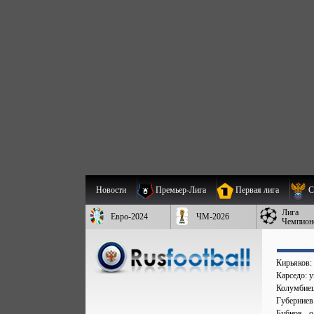
Новости
Премьер-Лига
Первая лига
С
Лига
Евро-2024
ЧМ-2026
Чемпион
Кирьяков:
Карседо: у
Колумбиец 
Губерниев
Бубнов - 