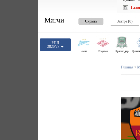
Глав
Матчи
Скрыть
Завтра (8)
РПЛ
2026/27
Зенит
Спартак
Краснодар
Главная
»
М