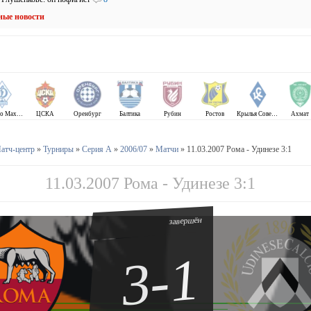
ные новости
Динамо Махачкала
ЦСКА
Оренбург
Балтика
Рубин
Ростов
Крылья Советов
Ахмат
атч-центр
»
Турниры
»
Серия А
»
2006/07
»
Матчи
» 11.03.2007 Рома - Удинезе 3:1
11.03.2007 Рома - Удинезе 3:1
завершён
3-1