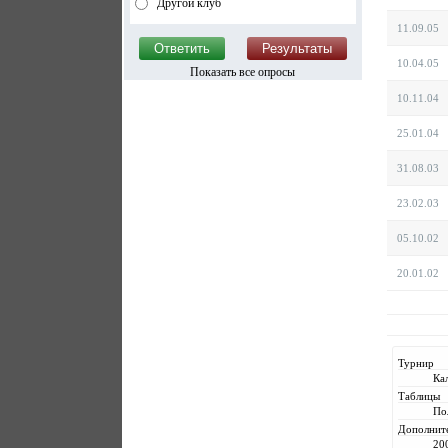
Другой клуб
11.09.05
10.04.05
Показать все опросы
10.11.04
25.01.04
31.08.03
23.02.03
05.10.02
20.01.02
Турнир
Ка
Таблицы
По
Дополнит
20