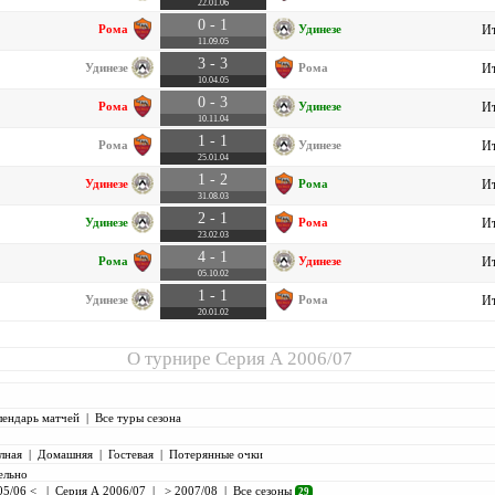
22.01.06
0 - 1
Рома
Удинезе
Ит
11.09.05
3 - 3
Удинезе
Рома
Ит
10.04.05
0 - 3
Рома
Удинезе
Ит
10.11.04
1 - 1
Рома
Удинезе
Ит
25.01.04
1 - 2
Удинезе
Рома
Ит
31.08.03
2 - 1
Удинезе
Рома
Ит
23.02.03
4 - 1
Рома
Удинезе
Ит
05.10.02
1 - 1
Удинезе
Рома
Ит
20.01.02
О турнире
Серия А 2006/07
лендарь матчей
|
Все туры сезона
лная
|
Домашняя
|
Гостевая
|
Потерянные очки
ельно
05/06 <
|
Серия А 2006/07
|
> 2007/08
|
Все сезоны
29