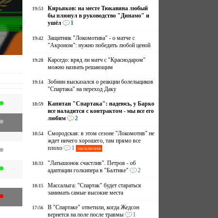
Кирьяков: на месте Тюкавина любый
19:53
бы плюнул в руководство "Динамо" и
ушёл
1
Защитник "Локомотива" - о матче с
19:42
"Акроном": нужно победить любой ценой
Карседо: вряд ли матч с "Краснодаром"
19:28
можно назвать решающим
Зобнин высказался о реакции болельщиков
19:14
"Спартака" на переход Даку
Капитан "Спартака": надеюсь, у Барко
18:59
все наладится с контрактом - мы все его
любим
2
Смородская: в этом сезоне "Локомотив" не
18:54
ждет ничего хорошего, там прямо все
плохо
1
эксклюзив
"Латышонок счастлив". Петров - об
18:33
адаптации голкипера в "Балтике"
2
Массалыга: "Спартак" будет стараться
18:15
занимать самые высокие места
В "Спартаке" ответили, когда Жедсон
17:56
вернется на поле после травмы
1