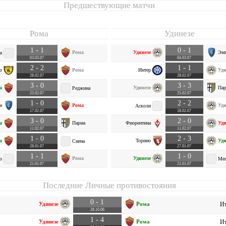
Предшествующие матчи
Рома
Удинезе
1 - 1
0 - 1
Рома
Удинезе
Эм
и
03.03.07
04.03.07
2 - 2
1 - 1
о
Рома
Интер
Уди
28.02.07
28.02.07
3 - 0
3 - 3
а
Удинезе
Пар
Реджина
25.02.07
25.02.07
1 - 0
2 - 2
и
Рома
Уди
Асколи
17.02.07
18.02.07
3 - 0
2 - 0
а
Парма
Фиорентина
Уди
11.02.07
11.02.07
1 - 0
2 - 3
а
Торино
Уди
Сиена
28.01.07
27.01.07
1 - 1
1 - 0
Рома
Удинезе
о
Мес
21.01.07
21.01.07
Последние Личные противостояния
0 - 1
Удинезе
Рома
Ит
28.10.06
1 - 4
Удинезе
Рома
Ит