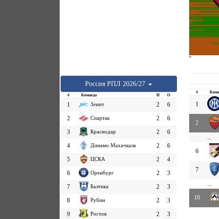
''
Россия
РПЛ
2026/27
#
Кома
#
Команда
И
О
1
1
Зенит
2
6
2
Спартак
2
6
2
3
Краснодар
2
6
...
4
Динамо Махачкала
2
6
6
5
ЦСКА
2
4
7
6
Оренбург
2
3
...
7
Балтика
2
3
10
8
Рубин
2
3
9
Ростов
2
3