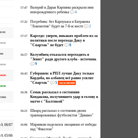
Валерий и Дарья Карпины раскрыли имя
17:47
новорожденного ребенка
4
Погребняк: без Карпукаса и Батракова
17:32
"Локомотив" будет на 7-8-м месте
2
поли
Карседо: уверен, никаких проблем из-за
17:17
политики после перехода Даку в
незе
"Спартак" не будет
8
ма
Колумбиец отказался переходить в
16:57
"Зенит" ради другого клуба - источник
9
незе
Губерниев: в РПЛ лучше Даку только
16:43
незе
Кордоба, но албанец всё равно усилит
"Спартак"
5
эксклюзив
незе
Семак рассказал о состоянии
16:36
Кондакова, получившего удар в голову в
сина
матче с "Балтикой"
Шварц рассказал о состоянии двоих
16:21
травмированных футболистов "Динамо"
Маринкин поделился эмоциями от победы
А 06/07
16:06
над "Факелом"
А 05/06