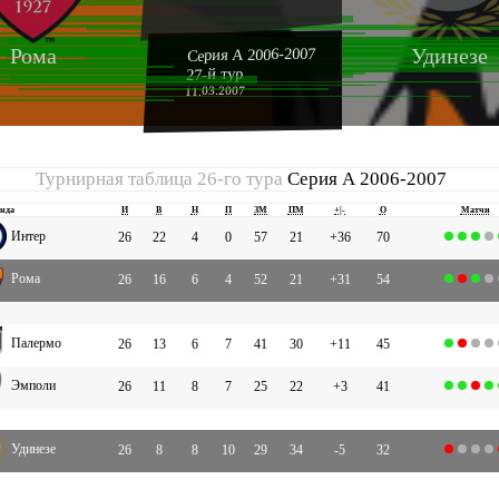
Рома
Удинезе
Серия А 2006-2007
27-й тур
11.03.2007
Турнирная таблица 26-го тура
Серия А 2006-2007
нда
И
В
Н
П
ЗМ
ПМ
+|-
О
Матчи
Интер
26
22
4
0
57
21
+36
70
Рома
26
16
6
4
52
21
+31
54
Палермо
26
13
6
7
41
30
+11
45
Эмполи
26
11
8
7
25
22
+3
41
Удинезе
26
8
8
10
29
34
-5
32