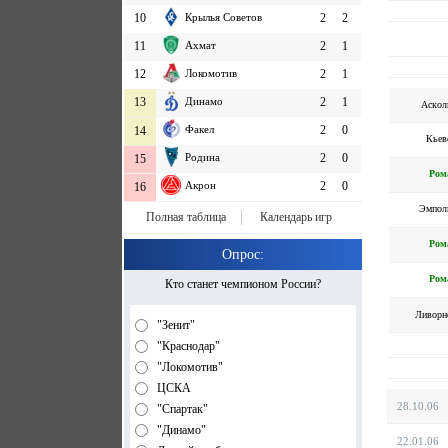
10
Крылья Советов
2
2
11
Ахмат
2
1
12
Локомотив
2
1
13
Динамо
2
1
Аскол
Факел
2
0
14
Кьев
Родина
2
0
15
Ром
Акрон
2
0
16
Эмпол
Полная таблица
Календарь игр
Ром
Опрос:
Ром
Кто станет чемпионом России?
Ливорн
"Зенит"
"Краснодар"
"Локомотив"
ЦСКА
28.10.06
"Спартак"
"Динамо"
22.01.06