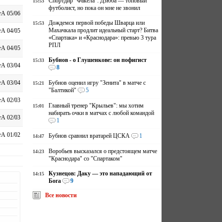
Спортдир "Факела": Дзюба — топовый
15:53
футболист, но пока он мне не звонил
А 05/06
Дождемся первой победы Шварца или
15:53
Махачкала продлит идеальный старт? Битва
А 04/05
«Спартака» и «Краснодара»: превью 3 тура
РПЛ
А 04/05
Бубнов - о Глушенкове: он пофигист
15:33
А 03/04
8
Бубнов оценил игру "Зенита" в матче с
А 03/04
15:21
"Балтикой"
5
А 02/03
Главный тренер "Крыльев": мы хотим
15:01
набирать очки в матчах с любой командой
А 02/03
1
А 01/02
Бубнов сравнил вратарей ЦСКА
1
14:47
Воробьев высказался о предстоящем матче
14:23
"Краснодара" со "Спартаком"
Кузнецов: Даку — это нападающий от
14:15
Бога
9
Все новости